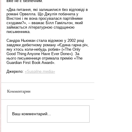
вже не є безпечним.
«Два питання, які залишилися без відповіді в 
романі Орвелла. Що Джулія побачила у 
Вінстоні і як вона просувалася партійними 
сходами?», – вважає Білл Гамільтон, який 
займається літературною спадщиною 
письменника.
Сандра Ньюман стала відомою у 2002 році 
завдяки дебютному роману «Єдина гарна річ, 
яку хтось коли-небудь робив» («The Only 
Good Thing Anyone Have Ever Done»). За 
нього письменниця отримала премію «The 
Guardian First Book Award».
Джерело: 
«Suspilne.media»
Комментарии
Ваш комментарий...