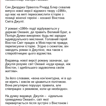
Син Джорджа Орвелла Річард Блер схвалив 
випуск нової версії відомого твору «1984», 
що має на меті переосмислити історію з 
позиції жіночої героїні – коханої Вінстона 
Сміта Джулії.
У романі «1984» події відбуваються у 
державі Океанія, де править Великий Брат, а 
Поліція Думки викорінює будь-які зародки 
індивідуального мислення. Головний герой 
Вінстон Сміт працює в Міністерстві правди, 
переписуючи історію. Згідно з сюжетом, він 
заводить роман із Джулією, яка також є 
співробітницею цього відомства.
Видавець нової версії роману зазначає, що 
Джулія розуміє світ Океанії «куди краще, ніж 
Вінстон, і здебільшого задоволена своїм 
життям».
За його словами, «вона кон’юнктурна, ні в що 
не вірить і зовсім не цікавиться політикою. 
Вона регулярно порушує правила, але 
співпрацює з режимом, коли це необхідно».
На думку видавця, Джулія –  «ідеальна 
громадянка Океанії», світ якої 
перевертається після зустрічі з Вінстоном і 