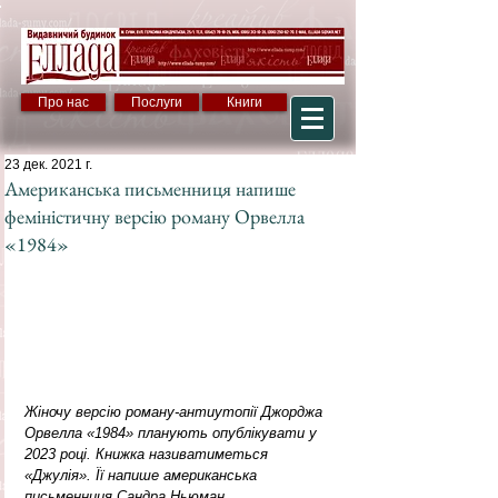
Про нас
Послуги
Книги
23 дек. 2021 г.
Американська письменниця напише
феміністичну версію роману Орвелла
«1984»
Жіночу версію роману-антиутопії Джорджа 
Орвелла «1984» планують опублікувати у 
2023 році. Книжка називатиметься 
«Джулія». Її напише американська 
письменниця Сандра Ньюман.