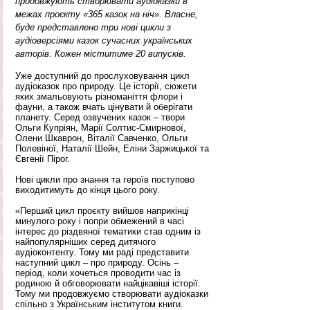
продовжують створювати аудіоказки в 
межах проєкту «365 казок на ніч». Власне, 
буде представлено три нові цикли з 
аудіоверсіями казок сучасних українських 
авторів. Кожен міститиме 20 випусків.
Уже доступний до прослуховування цикл 
аудіоказок про природу. Це історії, сюжети 
яких змальовують різноманіття флори і 
фауни, а також вчать цінувати й оберігати 
планету. Серед озвучених казок – твори 
Ольги Купріян, Марії Солтис-Смирнової, 
Олени Шкаврон, Віталії Савченко, Ольги 
Полевіної, Наталії Шейн, Еліни Заржицької та 
Євгенії Пірог. 
Нові цикли про знання та героїв поступово 
виходитимуть до кінця цього року. 
«Перший цикл проєкту вийшов наприкінці 
минулого року і попри обмежений в часі 
інтерес до різдвяної тематики став одним із 
найпопулярніших серед дитячого 
аудіоконтенту. Тому ми раді представити 
наступний цикл – про природу. Осінь – 
період, коли хочеться проводити час із 
родиною й обговорювати найцікавіші історії. 
Тому ми продовжуємо створювати аудіоказки 
спільно з Українським інститутом книги. 