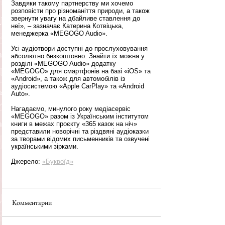
Завдяки такому партнерству ми хочемо 
розповісти про різноманіття природи, а також 
звернути увагу на дбайливе ставлення до 
неї», – зазначає Катерина Котвіцька, 
менеджерка «MEGOGO Audio». 
Усі аудіотвори доступні до прослуховування 
абсолютно безкоштовно. Знайти їх можна у 
розділі «MEGOGO Audio» додатку 
«MEGOGO» для смартфонів на базі «iOS» та 
«Android», а також для автомобілів із 
аудіосистемою «Apple CarPlay» та «Android 
Auto». 
Нагадаємо, минулого року медіасервіс 
«MEGOGO» разом із Українським інститутом 
книги в межах проєкту «365 казок на ніч» 
представили новорічні та різдвяні аудіоказки 
за творами відомих письменників та озвучені 
українськими зірками. 
Джерело: 
«Буквоїд»
Комментарии