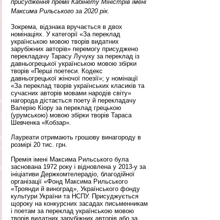
присудження премії Кабінету Міністрів імені 
Максима Рильського за 2020 рік.
Зокрема, відзнака вручається в двох 
номінаціях. У категорії «За переклад 
українською мовою творів видатних 
зарубіжних авторів» перемогу присуджено 
перекладачу Тарасу Лучуку за переклад із 
давньогрецької українською мовою збірки 
творів «Перші поетеси. Кодекс 
давньогрецької жіночої поезії»; у номінації 
«За переклад творів українських класиків та 
сучасних авторів мовами народів світу» 
нагорода дістається поету й перекладачу 
Валерію Кіору за переклад грецькою 
(урумською) мовою збірки творів Тараса 
Шевченка «Кобзар».
Лауреати отримають грошову винагороду в 
розмірі 20 тис. грн.
Премія імені Максима Рильського була 
заснована 1972 року і відновлена у 2013-у за 
ініціативи Держкомтелерадіо, благодійної 
організації «Фонд Максима Рильського 
«Троянди й виноград», Українського фонду 
культури України та НСПУ. Присуджується 
щороку на конкурсних засадах письменникам 
і поетам за переклад українською мовою 
творів видатних зарубіжних авторів або за 