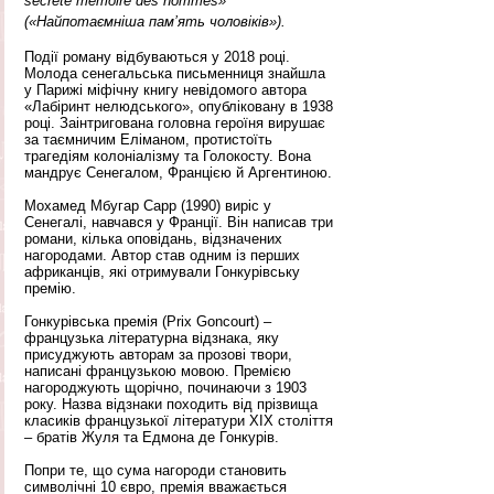
secrète mémoire des hommes» 
(«Найпотаємніша пам’ять чоловіків»). 
Події роману відбуваються у 2018 році. 
Молода сенегальська письменниця знайшла 
у Парижі міфічну книгу невідомого автора 
«Лабіринт нелюдського», опубліковану в 1938 
році. Заінтригована головна героїня вирушає 
за таємничим Еліманом, протистоїть 
трагедіям колоніалізму та Голокосту. Вона 
мандрує Сенегалом, Францією й Аргентиною.
Мохамед Мбугар Сарр (1990) виріс у 
Сенегалі, навчався у Франції. Він написав три 
романи, кілька оповідань, відзначених 
нагородами. Автор став одним із перших 
африканців, які отримували Гонкурівську 
премію.
Гонкурівська премія (Prix Goncourt) – 
французька літературна відзнака, яку 
присуджують авторам за прозові твори, 
написані французькою мовою. Премією 
нагороджують щорічно, починаючи з 1903 
року. Назва відзнаки походить від прізвища 
класиків французької літератури XIX століття 
– братів Жуля та Едмона де Гонкурів.
Попри те, що сума нагороди становить 
символічні 10 євро, премія вважається 