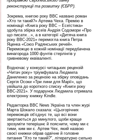
програмою Європейського банку 
реконструкції та розвитку (ЄБРР).
Зокрема, книгою року BBC названо роман 
«Хто ти такий?» Артема Чеха. Премію в 
номінації «Книга року ВВС – Есеїстика» 
здобула збірка есеїв Андрія Содомори «Про 
що писати…», а в категорії «Дитяча книга 
року BBC-2021» перемогла книга Петра 
Яценка «Союз Радянських речей». 
Переможцю в кожній номінації передбачена 
винагорода 1000 фунтів стерлінгів у 
гривневому еквіваленті.
Водночас у конкурсі читацьких рецензій 
«Читач року» тріумфувала Людмила 
Даниленко за рецензію на збірку оповідань 
Сергія Осоки «Три лини для Марії», що 
увійшла до короткого списку «Книги року 
BBC-2021». У подарунок Людмила отримала 
електронну книжку Kindle.
Редакторка BBC News Україна та член журі 
Марта Шокало сказала: «Цьогорічних 
переможців об’єднує те, що всі вони 
звертаються до минулого, щоби краще 
зрозуміти теперішнє й пояснити, чому ми є 
тими, ким ми є. Артем Чех, який назвою 
своєї книжки обрав одвічне й головне 
питання "Хто ти такий?", літературно сильно 