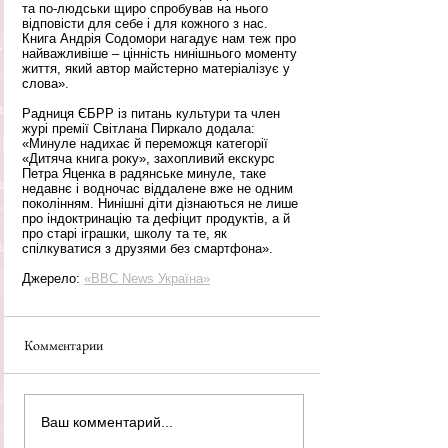
та по-людськи щиро спробував на нього 
відповісти для себе і для кожного з нас. 
Книга Андрія Содомори нагадує нам теж про 
найважливіше – цінність нинішнього моменту 
життя, який автор майстерно матеріалізує у 
слова».
Радниця ЄБРР із питань культури та член 
журі премії Світлана Пиркало додала: 
«Минуле надихає й переможця категорії 
«Дитяча книга року», захопливий екскурс 
Петра Яценка в радянське минуле, таке 
недавнє і водночас віддалене вже не одним 
поколінням. Нинішні діти дізнаються не лише 
про індоктринацію та дефіцит продуктів, а й 
про старі іграшки, школу та те, як 
спілкуватися з друзями без смартфона».
Джерело: 
«BBC News Україна»
Комментарии
Ваш комментарий...