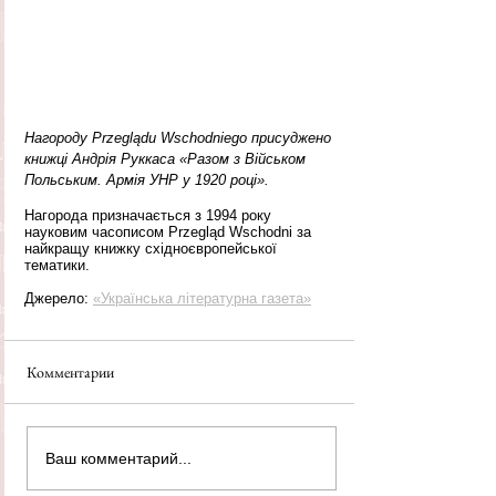
Нагороду Przeglądu Wschodniego присуджено 
книжці Андрія Руккаса «Разом з Військом 
Польським. Армія УНР у 1920 році». 
Нагорода призначається з 1994 року 
науковим часописом Przegląd Wschodni за 
найкращу книжку східноєвропейської 
тематики.
Джерело: 
«Українська літературна газета»
Комментарии
Ваш комментарий...