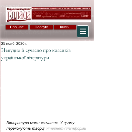
Про нас
Послуги
Книги
25 нояб. 2020 г.
Ненудно й сучасно про класиків
української літератури
Література може «качати». У цьому 
переконують творці 
інтернет-платформи 