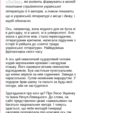
«ЛітДвіж»
, які воліють формувати в молоді 
позитивне сприйняття української 
літератури й її авторів, а також показати, 
що в українській літературі є місце і двіжу, і 
журбі одночасно.
Ось, наприклад, вона жодного дня не була ні 
в дитсадку, ні в школі, ні в університеті. Але 
знала з десяток мов, стала перекладачем, 
літературним критиком, написала підручник з 
історії й увійшла до «святої тріади 
української літератури». Найвідоміша 
фрілансерка свого часу.
А ось цей невеличкий худорлявий чоловік 
ходив маленькими кроками і нагадував 
пташку. Його називали вічним нежонатим 
відлюдником. Був настільки пунктуальним, 
що кияни звіряли за ним годинники. Завжди з 
парасолькою. Гуляв незмінним маршрутом. У 
подорож брав шапку та пальто за будь-якої 
погоди, аби не застудитися.
Здогадалися про кого це? Про Лесю Українку 
та Івана Нечуя-Левицького. До слова, на 
сайті представлено цікаві «замальовки» на 
багатьох національних митців. І чомусь 
здається, що якби молодій генерації 
школярів розповідали про класиків ось так 