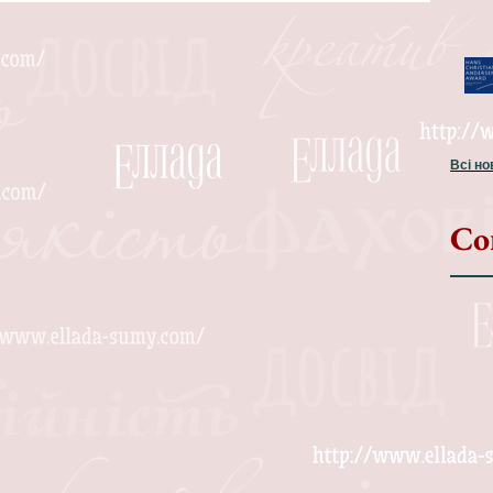
Всі н
Со