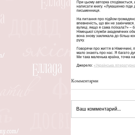
При цьому авторка сподівається, 
написати книгу. «Лукашенко піде до
письменниця.
На питання про підйом громадянсь
впевненість, що він не закінчився.
вулиці, якщо я сама поїхала?» – 
Німецької служби академічних обм
вона знову закликала до більш ко
руху.
Говорячи про життя в Німеччині, 
мало знають про нас. Я багато дум
Ми така маленька країна, точка на
Джерело: 
«Українська літературн
Комментарии
Ваш комментарий...