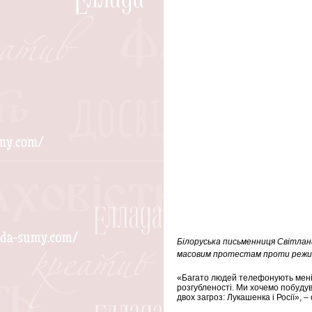
Білоруська письменниця Світлана
масовим протестам проти режиму
«Багато людей телефонують мені, 
розгубленості. Ми хочемо побудув
двох загроз: Лукашенка і Росії», –