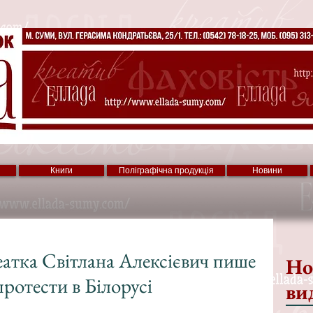
Книги
Поліграфічна продукція
Новини
еатка Світлана Алексієвич пише
Но
протести в Білорусі
ви