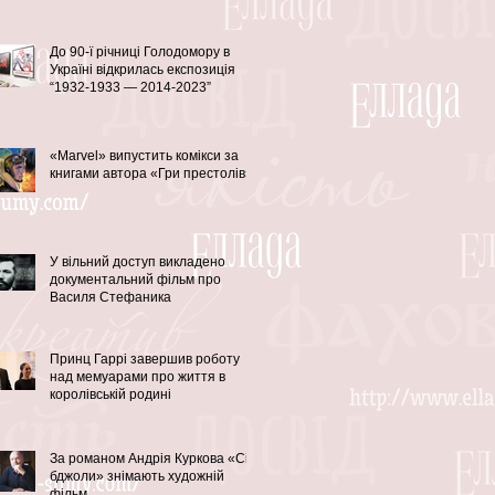
До 90-ї річниці Голодомору в
Україні відкрилась експозиція
“1932-1933 — 2014-2023”
«Marvel» випустить комікси за
книгами автора «Гри престолів»
У вільний доступ викладено
документальний фільм про
Василя Стефаника
Принц Гаррі завершив роботу
над мемуарами про життя в
королівській родині
За романом Андрія Куркова «Сірі
бджоли» знімають художній
фільм