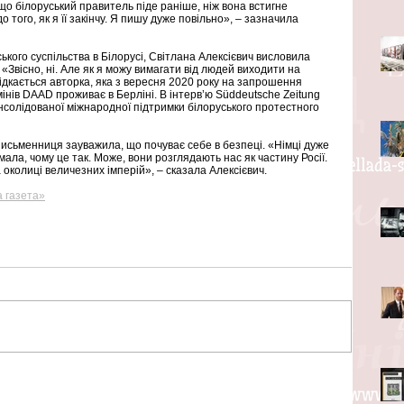
що білоруський правитель піде раніше, ніж вона встигне 
 того, як я її закінчу. Я пишу дуже повільно», – зазначила 
кого суспільства в Білорусі, Світлана Алексієвич висловила 
 «Звісно, ні. Але як я можу вимагати від людей виходити на 
бідкається авторка, яка з вересня 2020 року на запрошення 
інів DAAD проживає в Берліні. В інтерв’ю Süddeutsche Zeitung 
нсолідованої міжнародної підтримки білоруського протестного 
письменниця зауважила, що почуває себе в безпеці. «Німці дуже 
ала, чому це так. Може, вони розглядають нас як частину Росії. 
 околиці величезних імперій», – сказала Алексієвич.
а газета»