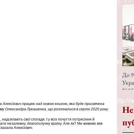
До 9
Укра
“193
 Алексієвич працює над новою книгою, яка буде присвячена 
Не
 Олександра Лукашенка, що розпочалися в серпні 2020 року. 
пу
надсилають свої спогади. І у всіх почуття потрясіння й 
ати незалежну, благополучну країну. Але як? Ми живемо між 
 сказала Алексієвич.