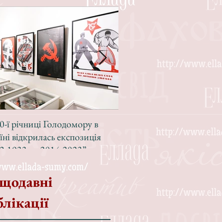
0-ї річниці Голодомору в
Зі світлою радістю, з вел
їні відкрилась експозиція
Різдвом!
2-1933 — 2014-2023”
щодавні
блікації