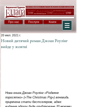
Про нас
Послуги
Книги
20 июл. 2021 г.
Новий дитячий роман Джоан Роулінг
вийде у жовтні
Нова книга Джоан Роулінг «Різдвяне 
поросятко» («The Christmas Pig») вочевидь 
приречена стати бестселером, адже: 
видання одразу буде опубліковане 20 мовами 