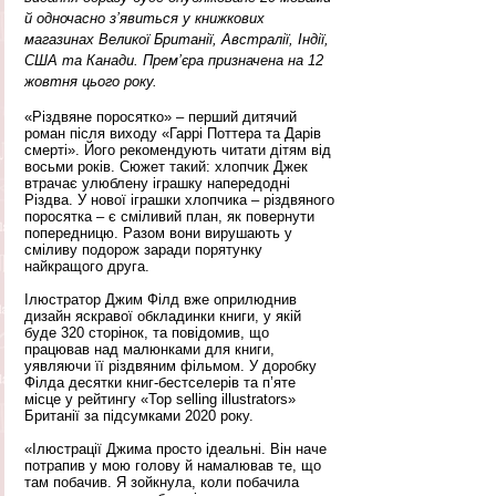
й одночасно з’явиться у книжкових 
магазинах Великої Британії, Австралії, Індії, 
США та Канади. Прем’єра призначена на 12 
жовтня цього року.
«Різдвяне поросятко» – перший дитячий 
роман після виходу «Гаррі Поттера та Дарів 
смерті». Його рекомендують читати дітям від 
восьми років. Сюжет такий: хлопчик Джек 
втрачає улюблену іграшку напередодні 
Різдва. У нової іграшки хлопчика – різдвяного 
поросятка – є сміливий план, як повернути 
попередницю. Разом вони вирушають у 
сміливу подорож заради порятунку 
найкращого друга.
Ілюстратор Джим Філд вже оприлюднив 
дизайн яскравої обкладинки книги, у якій 
буде 320 сторінок, та повідомив, що 
працював над малюнками для книги, 
уявляючи її різдвяним фільмом. У доробку 
Філда десятки книг-бестселерів та п’яте 
місце у рейтингу «Top selling illustrators» 
Британії за підсумками 2020 року.
«Ілюстрації Джима просто ідеальні. Він наче 
потрапив у мою голову й намалював те, що 
там побачив. Я зойкнула, коли побачила 