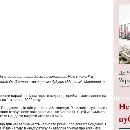
До 9
а вперше написала жінка-письменниця. Нею стала Кім 
Укра
uble O», її головними героями будуть «М» та міс Маніпенні, а 
“193
 книжки наразі не відомі, проте видавець приймає замовлення на 
о на 1 вересня 2022 року.
Не
онд зник – він або у полоні, або загинув. Ровесників-сучасників 
іння вербує нове покоління агентів Double O. У цей час «М» та 
пу
ати Бонда та викрити «крота» в МІ-6.
 для неї велика честь написати роман про всесвіт Бондіани, і 
а їй цю нагоду. Її кандидатуру як авторки пригод про Джеймса 