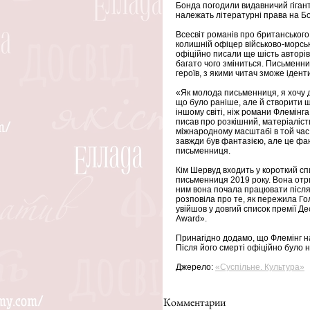
Бонда погодили видавничий гігант 
належать літературні права на Бо
Всесвіт романів про британського
колишній офіцер військово-морсько
офіційно писали ще шість авторів,
багато чого зміниться. Письменни
героїв, з якими читач зможе ідент
«Як молода письменниця, я хочу д
що було раніше, але й створити що
іншому світі, ніж романи Флемінга.
писав про розкішний, матеріаліст
міжнародному масштабі в той час,
завжди був фантазією, але це фан
письменниця.
Кім Шервуд входить у короткий с
письменниця 2019 року. Вона отр
ним вона почала працювати після 
розповіла про те, як пережила Го
увійшов у довгий список премії Де
Award».
Принагідно додамо, що Флемінг на
Після його смерті офіційно було 
Джерело: 
«Суспільне. Культура»
Комментарии