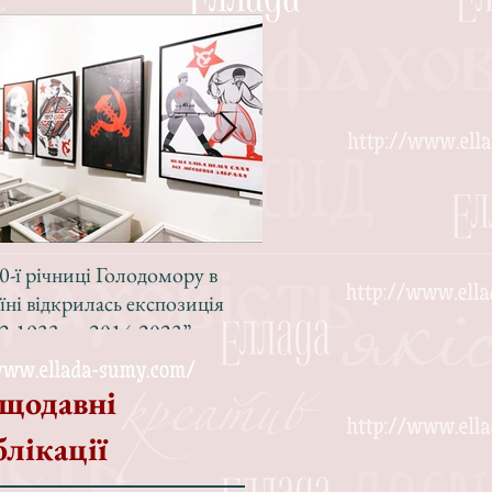
0-ї річниці Голодомору в
Зі світлою радістю, з вел
їні відкрилась експозиція
Різдвом!
2-1933 — 2014-2023”
щодавні
блікації