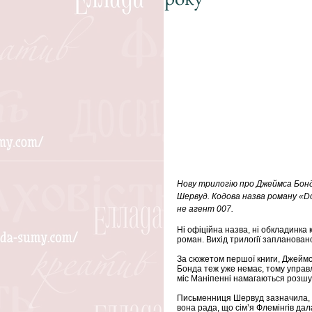
Нову трилогію про Джеймса Бонд
Шервуд. Кодова назва роману «Do
не агент 007.
Ні офіційна назва, ні обкладинка
роман. Вихід трилогії запланован
За сюжетом першої книги, Джеймс Б
Бонда теж уже немає, тому управл
міс Маніпенні намагаються розшук
Письменниця Шервуд зазначила, що
вона рада, що сім’я Флемінгів дал