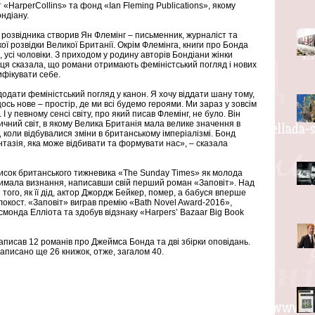
«HarperCollins» та фонд «Ian Fleming Publications», якому 
ндіану. 
 розвідника створив Ян Флемінг – письменник, журналіст та 
ї розвідки Великої Британії. Окрім Флемінга, книги про Бонда 
 усі чоловіки. З приходом у родину авторів Бондіани жінки 
ця сказала, що романи отримають феміністський погляд і нових 
ифікувати себе.
одати феміністський погляд у канон. Я хочу віддати шану тому, 
сь нове – простір, де ми всі будемо героями. Ми зараз у зовсім 
 І у певному сенсі світу, про який писав Флемінг, не було. Він 
ичний світ, в якому Велика Британія мала велике значення в 
 коли відбувалися зміни в британському імперіалізмі. Бонд 
тазія, яка може відбивати та формувати нас», – сказала 
писок британського тижневика «The Sunday Times» як молода 
имала визнання, написавши свій перший роман «Заповіт». Над 
того, як її дід, актор Джордж Бейкер, помер, а бабуся вперше 
локост. «Заповіт» виграв премію «Bath Novel Award-2016», 
смонда Елліота та здобув відзнаку «Harpers’ Bazaar Big Book 
писав 12 романів про Джеймса Бонда та дві збірки оповідань. 
написано ще 26 книжок, отже, загалом 40.