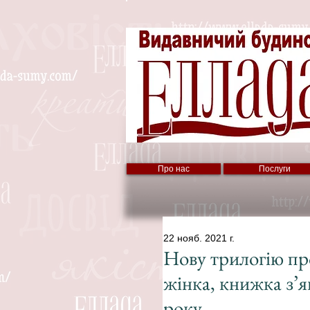
Про нас
Послуги
22 нояб. 2021 г.
Нову трилогію пр
жінка, книжка з’я
року