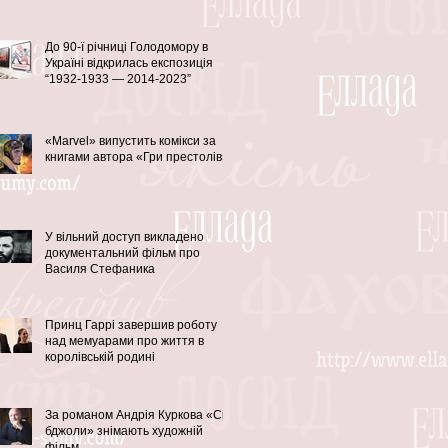
До 90-ї річниці Голодомору в
Україні відкрилась експозиція
“1932-1933 — 2014-2023”
«Marvel» випустить комікси за
книгами автора «Гри престолів»
У вільний доступ викладено
документальний фільм про
Василя Стефаника
Принц Гаррі завершив роботу
над мемуарами про життя в
королівській родині
За романом Андрія Куркова «Сірі
бджоли» знімають художній
фільм