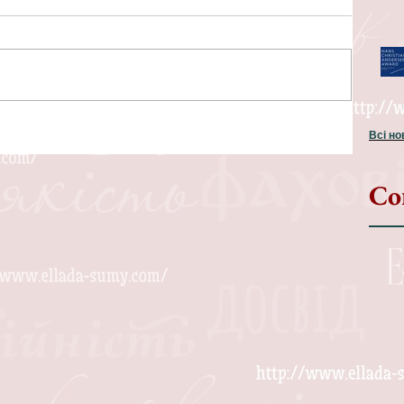
Всі н
Со