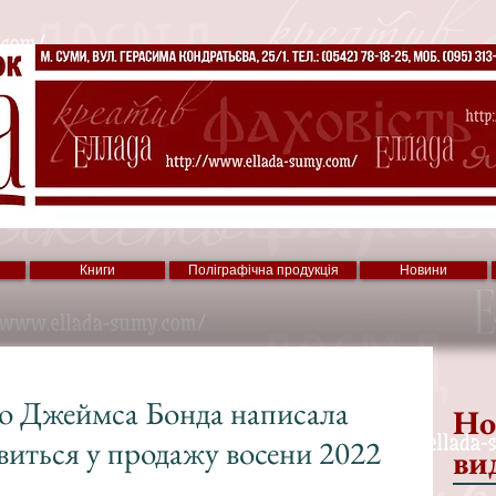
Книги
Поліграфічна продукція
Новини
о Джеймса Бонда написала
Но
виться у продажу восени 2022
ви