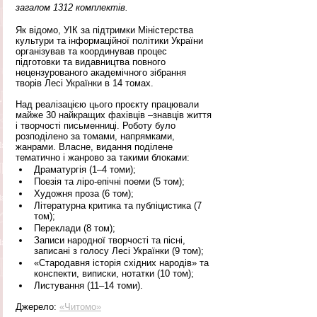
загалом 1312 комплектів.
Як відомо, УІК за підтримки Міністерства 
культури та інформаційної політики України 
організував та координував процес 
підготовки та видавництва повного 
нецензурованого академічного зібрання 
творів Лесі Українки в 14 томах. 
Над реалізацією цього проєкту працювали 
майже 30 найкращих фахівців –знавців життя 
і творчості письменниці. Роботу було 
розподілено за томами, напрямками, 
жанрами. Власне, видання поділене 
тематично і жанрово за такими блоками:
Драматургія (1–4 томи);
Поезія та ліро-епічні поеми (5 том);
Художня проза (6 том);
Літературна критика та публіцистика (7 
том);
Переклади (8 том);
Записи народної творчості та пісні, 
записані з голосу Лесі Українки (9 том);
«Стародавня історія східних народів» та 
конспекти, виписки, нотатки (10 том);
Листування (11–14 томи).
Джерело: 
«Читомо»