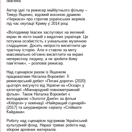
Івасюка.
Автор ідеї та режисер майбутнього фільму – 
Тимур Ященко, відомий воєнною драмою 
«Черкаси» про спротив українських моряків 
під час окупації Криму у 2014 році.
«Володимир Івасюк заслуговує на великий 
екран як ніхто інший з видатних українців. Це 
потужна особистість з унікальною музичною 
спадщиною. Досить непросто висвітлити цю 
трагічну історію. Але я ставлю за мету 
максимально об’ємно висвітлити на екрані 
непересічну людину, а не зробити йому 
пам’ятник», – розповів режисер.
Над сценарієм разом із Ященком 
працюватиме Наталка Ворожбит. Її 
режисерський дебют «Погані дороги» (2020) 
цьогоріч висунуто від України на «Оскар» у 
категорії «Міжнародний повнометражний 
фільм». Також Наталка Ворожбит є 
володаркою «Золотої Дзиґи» за фільм 
«Кіборги» у номінації «Найкращий сценарій» 
(2017) та шоуранеркою серіалу «Спіймати 
Кайдаша».
Роботу над сценарієм підтримав Український 
культурний фонд. Наразі триває робота над 
збором архівних матеріалів. 