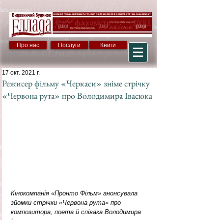
Про нас
Послуги
Книги
17 окт. 2021 г.
Режисер фільму «Черкаси» зніме стрічку
«Червона рута» про Володимира Івасюка
Кінокомпанія «Пронто Фільм» анонсувала 
зйомки стрічки «Червона рута» про 
композитора, поета й співака Володимира 