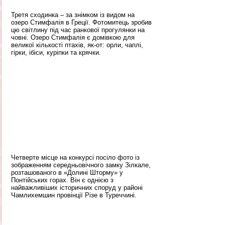
Третя сходинка – за знімком із видом на 
озеро Стимфалія в Греції. Фотомитець зробив 
цю світлину під час ранкової прогулянки на 
човні. Озеро Стимфалія є домівкою для 
великої кількості птахів, як-от: орли, чаплі, 
гірки, ібіси, куріпки та крячки.
Четверте місце на конкурсі посіло фото із 
зображенням середньовічного замку Зілкале, 
розташованого в «Долині Шторму» у 
Понтійських горах. Він є однією з 
найважливіших історичних споруд у районі 
Чамлихемшин провінції Різе в Туреччині.