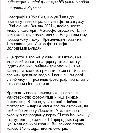
найкращих у світі фотографій увійшла одна 
світлина з України.
Фотографія з України, що увійшла до 
рейтингу найкращих світлин фотоконкурсу 
«Вікі любить Землю-2021», посіла шосте 
місце в категорії «Макрофотографії». На ній 
зображені три самки оленя в Національному 
природному парку «Кременецькі гори» на 
Тернопільщині. Автор фотографії –  
Володимир Бурдяк.
«Це фото я зробив у січні. Пам’ятаю, був 
морозний ранок, і на дорогу, якою влітку 
їздять лісники, вийшли три олениці, ніби 
завмерли, коли їх присвітило сонце. Я встиг 
зробити декілька кадрів, і вони пішли далі 
углиб лісу», – розповів фотограф про історію 
створення цієї світлини.
Вражають своєю природною красою та 
майстерністю фотомитців й інші знімки-
переможці. Власне, у категорії «Пейзажні 
фотографії» перше місце посіла світлина, на 
якій зображено узбережжя Атлантичного 
океану в природному парку Сінтра-Кашкайш у 
Португалії. Це один із 13 природних парків 
цієї мальовничої країни. Він займає площу 
майже 145 квадратних кілометрів. 