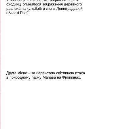
сходинці опинилося зображення деревного 
равлика на кульбабі в лісі в Ленінградській 
області Росії.
Друге місце – за барвистою світлиною птаха 
в природному парку Мапава на Філіппінах.