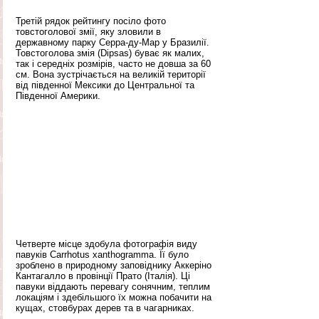
Третій рядок рейтингу посіло фото 
товстоголової змії, яку зловили в 
державному парку Серра-ду-Мар у Бразилії. 
Товстоголова змія (Dipsas) буває як малих, 
так і середніх розмірів, часто не довша за 60 
см. Вона зустрічається на великій території 
від південної Мексики до Центральної та 
Південної Америки.
Четверте місце здобула фотографія виду 
павуків Carrhotus xanthogramma. Її було 
зроблено в природному заповіднику Аккеріно 
Кантагалло в провінції Прато (Італія). Ці 
павуки віддають перевагу сонячним, теплим 
локаціям і здебільшого їх можна побачити на 
кущах, стовбурах дерев та в чагарниках.