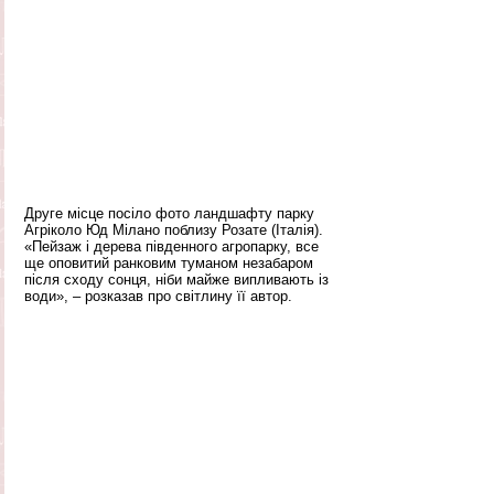
Друге місце посіло фото ландшафту парку 
Агріколо Юд Мілано поблизу Розате (Італія). 
«Пейзаж і дерева південного агропарку, все 
ще оповитий ранковим туманом незабаром 
після сходу сонця, ніби майже випливають із 
води», – розказав про світлину її автор.