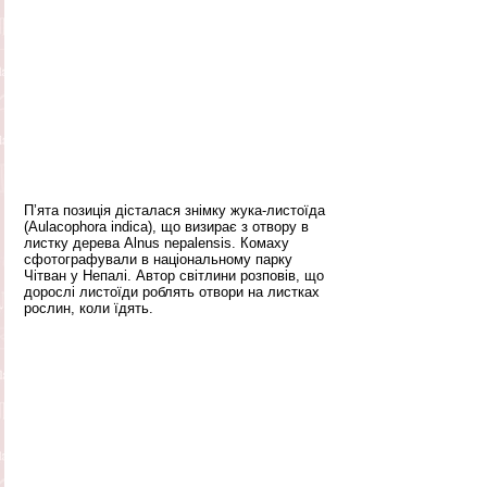
П’ята позиція дісталася знімку жука-листоїда 
(Aulacophora indica), що визирає з отвору в 
листку дерева Alnus nepalensis. Комаху 
сфотографували в національному парку 
Чітван у Непалі. Автор світлини розповів, що 
дорослі листоїди роблять отвори на листках 
рослин, коли їдять.