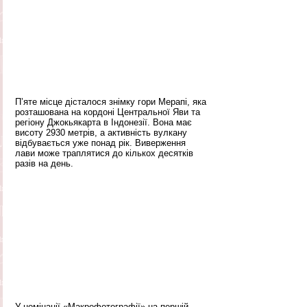
П’яте місце дісталося знімку гори Мерапі, яка 
розташована на кордоні Центральної Яви та 
регіону Джокьякарта в Індонезії. Вона має 
висоту 2930 метрів, а активність вулкану 
відбувається уже понад рік. Виверження 
лави може траплятися до кількох десятків 
разів на день.
У номінації «Макрофотографії» на першій 