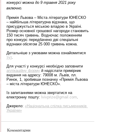
конкурсі можна до 9 травня 2021 року 
включно.
Премія Львова – Міста літератури ЮНЕСКО 
– найбільша літературна відзнака, що 
присуджується міською владою в Україні. 
Розмір основної грошової нагороди становить 
150 тисяч гривень. Водночас положенням 
про конкурс передбачено дві спеціальні 
відзнаки обсягом 25 000 гривень кожна.
Детальніше з умовами можна ознайомитися 
тут
.
Для участі у конкурсі необхідно заповнити 
аплікаційну форму
 й надіслати примірник 
видання на адресу: 79008 м. Львів, пл. 
Ринок, 1, зробивши позначку «Премія Львова 
– міста літератури ЮНЕСКО».
Із запитаннями можна звертатися на 
електронну пошту: 
lvivprize@gmail.com
.
Джерело: 
«Національна спілка письменників 
України»
Комментарии