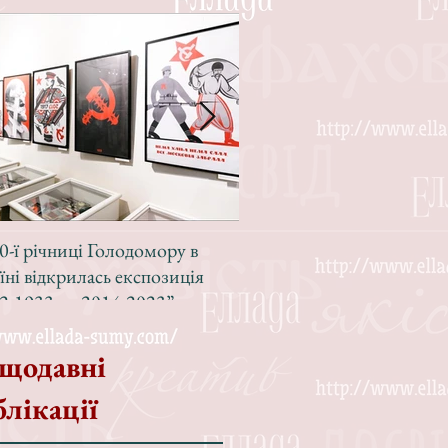
0-ї річниці Голодомору в
Зі світлою радістю, з вел
їні відкрилась експозиція
Різдвом!
2-1933 — 2014-2023”
щодавні
блікації