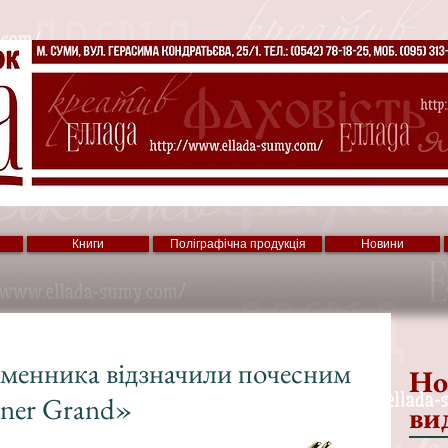
Книги
Поліграфічна продукція
Новини
ьменника відзначили почесним
Но
ner Grand»
ви