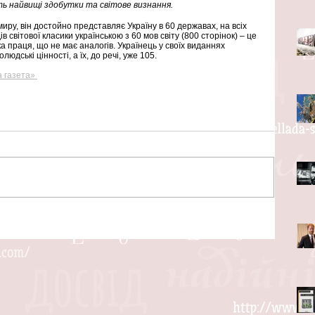
ть найвищі здобутки та світове визнання.
иру, він достойно представляє Україну в 60 державах, на всіх 
 світової класики українською з 60 мов світу (800 сторінок) – це 
 праця, що не має аналогів. Українець у своїх виданнях 
дські цінності, а їх, до речі, уже 105.
 газета» 