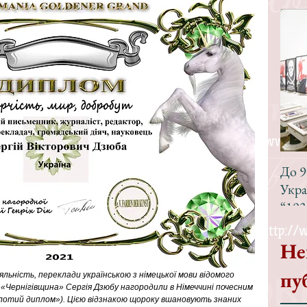
До 9
Укра
“193
Не
пу
яльність, переклади українською з німецької мови відомого 
«Чернігівщина» Сергія Дзюбу нагородили в Німеччині почесним 
лотий диплом»). Цією відзнакою щороку вшановують знаних 