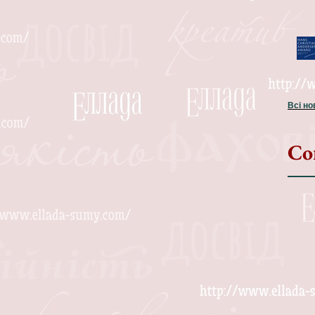
Всі н
Со