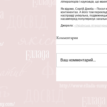
літераторів і науковців, що маю
Як відомо, Сергій Дзюба – Посол м
континентах. А його том перекладів
насправді унікальна, подвижницька
насамперед популяризує загальнолю
Джерело: 
«Українська літературна
Комментарии
Ваш комментарий...