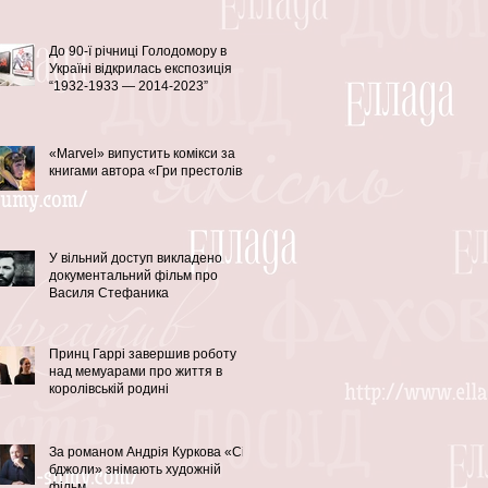
До 90-ї річниці Голодомору в
Україні відкрилась експозиція
“1932-1933 — 2014-2023”
«Marvel» випустить комікси за
книгами автора «Гри престолів»
У вільний доступ викладено
документальний фільм про
Василя Стефаника
Принц Гаррі завершив роботу
над мемуарами про життя в
королівській родині
За романом Андрія Куркова «Сірі
бджоли» знімають художній
фільм