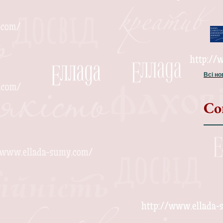
Всі н
Со