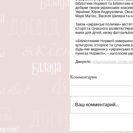
бібліотеки Норвегії та Бібліотеки
добірки творів українських класик
Українки, Юрія Андруховича, Окса
Марії Матіос, Василя Шкляра та і
Також «українські полички» містят
історії та сучасного розвитку Укра
книги для дітей, низку фотоальбом
«Бібліотеками Норвегії завершено 
культурою, історією та сучасним 
будь-яке видання з «українських по
пунктах Норвегії», – наголосив ук
Джерело: 
«Національна спілка пи
Комментарии
Ваш комментарий...