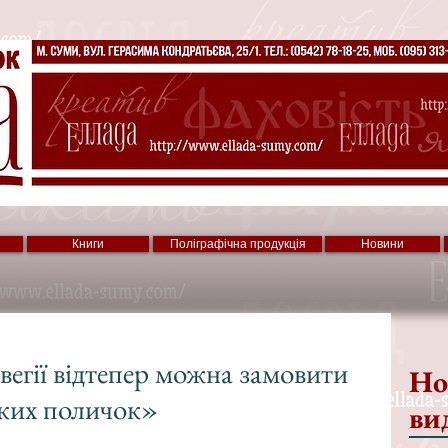
Книги
Поліграфічна продукція
Новини
вегії відтепер можна замовити
Но
ьких поличок»
ви