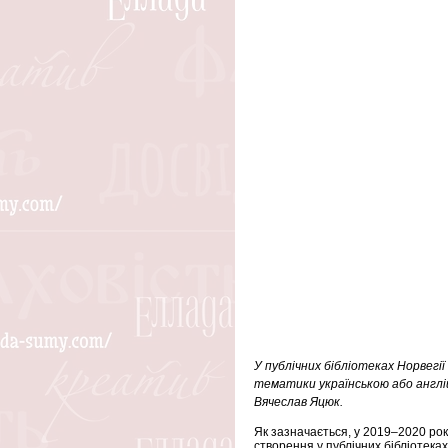
У публічних бібліотеках Норвегі
тематики українською або англій
Вячеслав Яцюк.
Як зазначається, у 2019–2020 рок
створення у публічних бібліотеках