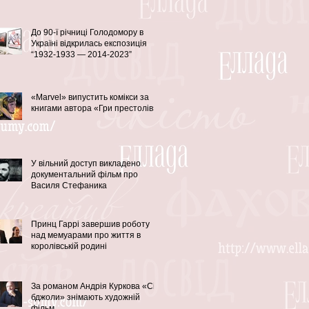
До 90-ї річниці Голодомору в
Україні відкрилась експозиція
“1932-1933 — 2014-2023”
«Marvel» випустить комікси за
книгами автора «Гри престолів»
У вільний доступ викладено
документальний фільм про
Василя Стефаника
Принц Гаррі завершив роботу
над мемуарами про життя в
королівській родині
За романом Андрія Куркова «Сірі
бджоли» знімають художній
фільм