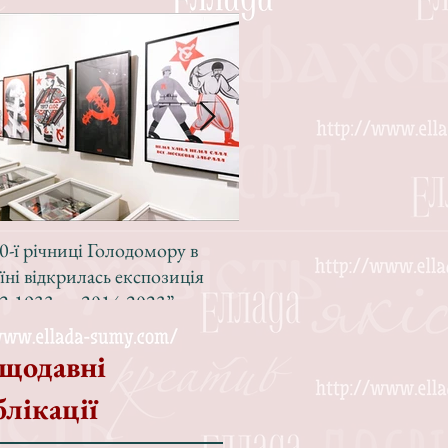
0-ї річниці Голодомору в
Зі світлою радістю, з вел
їні відкрилась експозиція
Різдвом!
2-1933 — 2014-2023”
щодавні
блікації