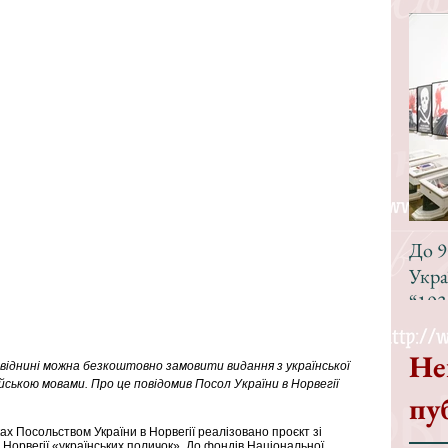
До 9
Укра
“193
Не
ї віднині можна безкоштовно замовити видання з української 
ською мовами. Про це повідомив Посол України в Норвегії 
пу
ах Посольством України в Норвегії реалізовано проєкт зі 
 Норвегії «українських поличок». До фондів Національної 