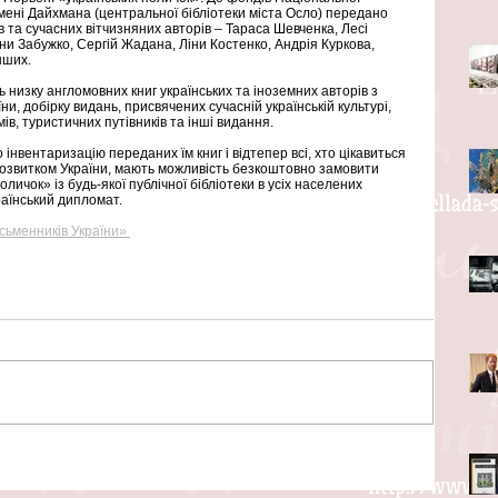
 імені Дайхмана (центральної бібліотеки міста Осло) передано 
ів та сучасних вітчизняних авторів – Тараса Шевченка, Лесі 
ни Забужко, Сергій Жадана, Ліни Костенко, Андрія Куркова, 
нших. 
ь низку англомовних книг українських та іноземних авторів з 
їни, добірку видань, присвячених сучасній українській культурі, 
ів, туристичних путівників та інші видання. 
інвентаризацію переданих їм книг і відтепер всі, хто цікавиться 
розвитком України, мають можливість безкоштовно замовити 
личок» із будь-якої публічної бібліотеки в усіх населених 
раїнський дипломат.
сьменників України» 