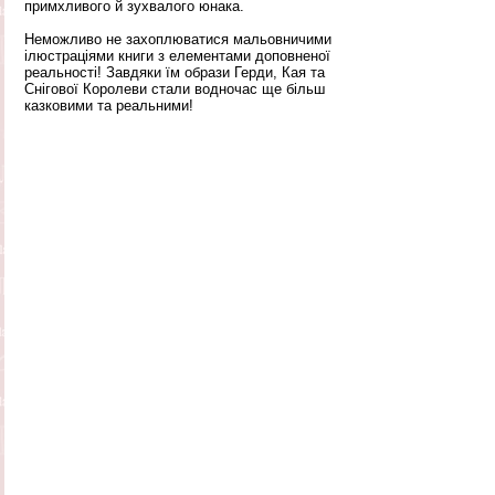
примхливого й зухвалого юнака. 
Неможливо не захоплюватися мальовничими 
ілюстраціями книги з елементами доповненої 
реальності! Завдяки їм образи Герди, Кая та 
Снігової Королеви стали водночас ще більш 
казковими та реальними!  