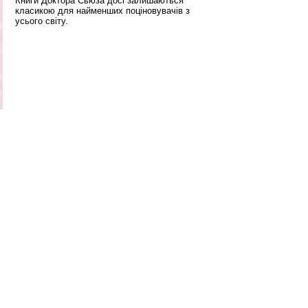
Книги Доктора Сьюза досі залишаються 
класикою для найменших поціновувачів з 
усього світу. 
Джейн Чапмен «А коли вже Новий рік?»
Маленький Ведмедик із нетерпінням чекає 