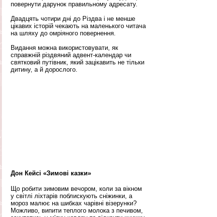
повернути дарунок правильному адресату. 
Двадцять чотири дні до Різдва і не менше 
цікавих історій чекають на маленького читача 
на шляху до омріяного повернення.
Видання можна використовувати, як 
справжній різдвяний адвент-календар чи 
святковий путівник, який зацікавить не тільки 
дитину, а й дорослого. 
Дон Кейсі «Зимові казки»
Що робити зимовим вечором, коли за вікном 
у світлі ліхтарів поблискують сніжинки, а 
мороз малює на шибках чарівні візерунки?  
Можливо, випити теплого молока з печивом, 