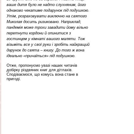
ваше дитя було не надто слухняним, його 
однаково чекатиме подарунок під подушкою. 
Утім, розраховувати виключно на святого 
Миколая досить ризиковано. Наприклад, 
пандемія може трохи завадити йому вільно 
перетнути кордони й опинитися з 
гостинцем у кімнаті вашого маляти. Тож 
візьміть все у свої руки і зробіть найкращий 
дарунок до свята – книгу. До того ж вона 
ідеально «причаїться» під подушкою.
Отже, пропонуємо увазі наших читачів 
добірку різдвяних книг для дітлахів. 
Сподіваємося, що комусь вона стане в 
пригоді.