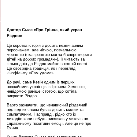
Доктор Сьюз «Про Грінча, який украв 
Різдво»
Це коротка історія з досить незвичайним 
персонажем, але чіткою, повчальною 
мораллю (яка зрештою могла б «перетворити 
дітей на добрих громадян»). Її читають за 
кілька днів до Різдва майже в кожній оселі. 
Це своєрідна традиція, як і перегляд 
кінофільму «Сам удома». 
До речі, саме Кевін одним із перших 
познайомив українців із Грінчем. Зеленою, 
невідомою раніше істотою, що хотіла 
викрасти Різдво.
Варто зазначити, що ненависний різдвяний 
відлюдник часом буває досить милим та 
симпатичним. Насправді, рідко хто із 
лиходіїв коли-небудь викликав у читачів по-
справжньому позитивні емоції. Але це не про 
Грінча. 