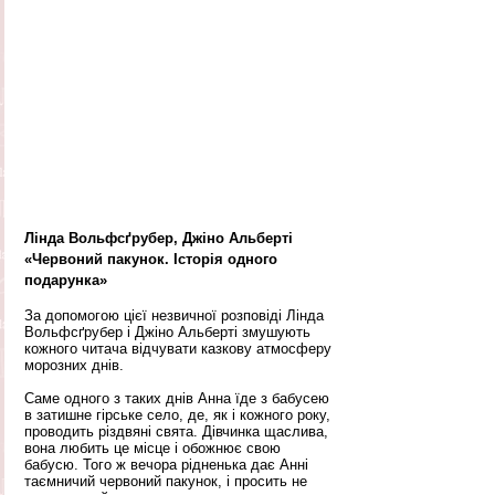
Лінда Вольфсґрубер, Джіно Альберті 
«Червоний пакунок. Історія одного 
подарунка»
За допомогою цієї незвичної розповіді Лінда 
Вольфсґрубер і Джіно Альберті змушують 
кожного читача відчувати казкову атмосферу 
морозних днів. 
Саме одного з таких днів ​​Анна їде з бабусею 
в затишне гірське село, де, як і кожного року, 
проводить різдвяні свята. Дівчинка щаслива, 
вона любить це місце і обожнює свою 
бабусю. Того ж вечора рідненька дає Анні 
таємничий червоний пакунок, і просить не 