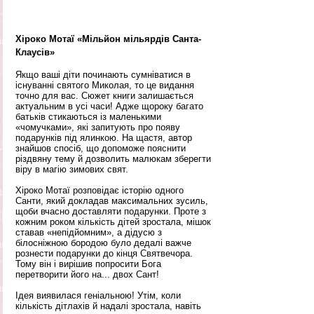
Хіроко Мотаї «Мільйон мільярдів Санта-
Клаусів»
Якщо ваші діти починають сумніватися в 
існуванні святого Миколая, то це видання 
точно для вас. Сюжет книги залишається 
актуальним в усі часи! Адже щороку багато 
батьків стикаються із маленькими 
«чомучками», які запитують про появу 
подарунків під ялинкою. На щастя, автор 
знайшов спосіб, що допоможе пояснити 
різдвяну тему й дозволить малюкам зберегти 
віру в магію зимових свят.
Хіроко Мотаї розповідає історію одного 
Санти, який докладав максимальних зусиль, 
щоби вчасно доставляти подарунки. Проте з 
кожним роком кількість дітей зростала, мішок 
ставав «непідйомним», а дідусю з 
білосніжною бородою було дедалі важче 
рознести подарунки до кінця Святвечора. 
Тому він і вирішив попросити Бога 
перетворити його на... двох Сант!
Ідея виявилася геніальною! Утім, коли 
кількість дітлахів й надалі зростала, навіть 