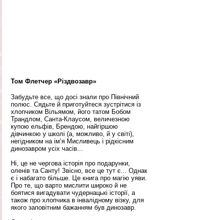
Том Флетчер «Різдвозавр»
Забудьте все, що досі знали про Північний 
полюс. Сядьте й приготуйтеся зустрітися із 
хлопчиком Вільямом, його татом Бобом 
Трандлом, Санта-Клаусом, величезною 
купою ельфів, Брендою, найгіршою 
дівчинкою у школі (а, можливо, й у світі), 
негідником на ім’я Мисливець і рідкісним 
динозавром усіх часів...
Ні, це не чергова історія про подарунки, 
оленів та Санту! Звісно, ​​все це тут є... Однак 
є і набагато більше. Це книга про магію уяви. 
Про те, що варто мислити широко й не 
боятися вигадувати чудернацькі історії, а 
також про хлопчика в інвалідному візку, для 
якого заповітним бажанням був динозавр. 