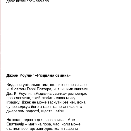
двох виявилось замало…
Джоан Роулінг «Різдвяна свинка»
Видання унікальне тим, що ніяк не пов’язане 
ні зі світом Гаррі Поттера, ні з іншими книгами 
Дж. К. Роулінг. «Різдвяна свинка» розповідає 
про хлопчика, який любить свою м’яку 
іграшку. Джек не може заснути без неї, вона 
супроводжує його в гарні та погані часи, є 
джерелом радості, щастя і втіхи. 
На жаль, одного дня вона зникає. Але 
Святвечір – магічна пора, час, коли може 
статися все, що завгодно: коли тварини 