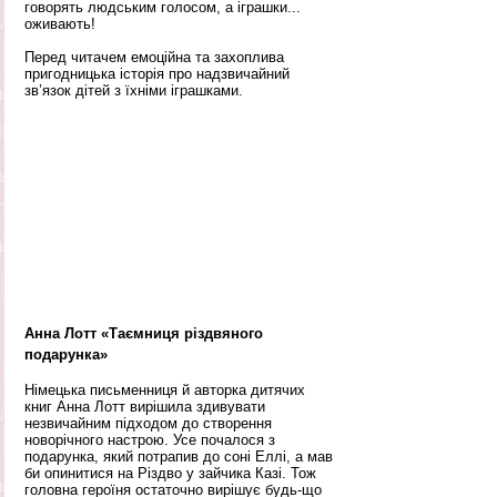
говорять людським голосом, а іграшки... 
оживають! 
Перед читачем емоційна та захоплива 
пригодницька історія про надзвичайний 
зв’язок дітей з їхніми іграшками. 
Анна Лотт «Таємниця різдвяного 
подарунка»
Німецька письменниця й авторка дитячих 
книг Анна Лотт вирішила здивувати 
незвичайним підходом до створення 
новорічного настрою. Усе почалося з 
подарунка, який потрапив до соні Еллі, а мав 
би опинитися на Різдво у зайчика Казі. Тож 
головна героїня остаточно вирішує будь-що 