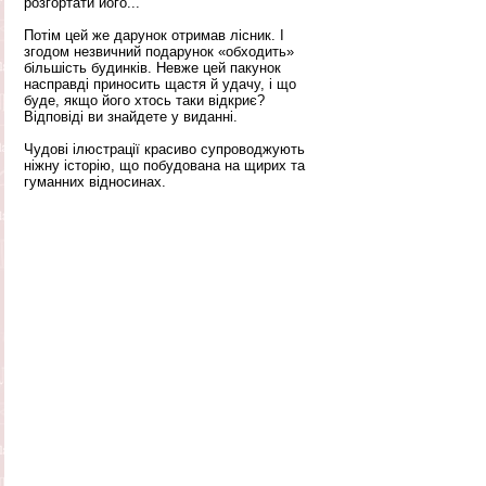
розгортати його... 
Потім цей же дарунок отримав лісник. І 
згодом незвичний подарунок «обходить» 
більшість будинків. Невже цей пакунок 
насправді приносить щастя й удачу, і що 
буде, якщо його хтось таки відкриє? 
Відповіді ви знайдете у виданні.
Чудові ілюстрації красиво супроводжують 
ніжну історію, що побудована на щирих та 
гуманних відносинах. 