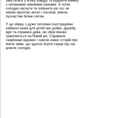
закутатись у м’яку ковдру та відкрити книжку 
з затишними зимовими казками. А потім 
солодко заснути та побачити уві сні, як 
небом пролітає ангел і посипає землю 
пухнастим білим снігом. 
У цю збірку з дуже теплими ілюстраціями 
увійшли казки для дітей про добро, дружбу, 
мрії та справжні дива, які обов’язково 
трапляються на Новий рік. Справжня 
скарбниця відомих і зовсім нових історій про 
магію зими, що здатна зігріти серця під час 
довгих холодів.