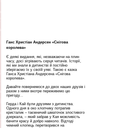
Ганс Христіан Андерсен «Снігова 
королева»
Є деякі видання, які, незважаючи на плин 
часу, досі зігрівають серця читачів. Історії, 
які ми знали в дитинстві й постійно 
зберігаємо їх у своїй уяві. Такою є казка 
Ганса Христіана Андерсена «Снігова 
королева».
Давайте повернемося до двох наших друзів і 
разом з ними вкотре переживемо цю 
пригоду...
Герда і Кай були друзями з дитинства. 
Одного дня в око хлопчику потрапив 
кристалик – таємничий шматочок злостивого 
дзеркала, – який забрав у Кая можливість 
бачити красу й добро навколо. Відтоді 
чемний хлопець перетворився на 