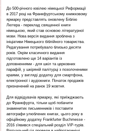
До 500-річного ювілею німецької Реформації 
в 2017 році на Франкфуртському книжковому 
ярмарку представлять оновлену Біблію 
Лютера - переклад священної книги 
німецькою, який став основою літературної 
мови. Нова версія видання зроблена з 
ініціативи Німецького біблійного товариства. 
Редагування потребувало близько десяти 
років. Окрім класичного видання 
підготовлено ще 14 варіантів із 
доповненнями - для шкіл та церковних 
парафій, у шкіряній палітурці з позолоченими 
краями, у вигляді додатку для смартфона, 
електронної і аудіокниги. Початок продажів 
призначений на ранок 19 жовтня.
Для відвідувачів ярмарку, які приїжджають 
до Франкфурта, тільки щоб побачити 
знаменитих письменників і поставити 
автографи улюблених книгах, цього року в 
офіційному додатку Frankfurter Buchmesse - 
2016 з'явився спеціальний розділ VIP-турів. 
Віртуальний гід проведе в найпотаємніші 