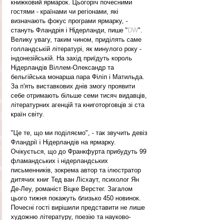
книжковий ярмарок. Цьогоріч почесними 
гостями - країнами чи регіонами, які 
визначають фокус програми ярмарку, - 
стануть Фландрія і Нідерланди, пише "
DW
". 
Велику увагу, таким чином, приділять саме 
голландській літературі, як минулого року - 
індонезійській. На захід приїдуть король 
Нідерландів Віллем-Олександр та 
бельгійська монарша пара Філіп і Матильда. 
За п'ять виставкових днів змогу проявити 
себе отримають більше семи тисяч видавців, 
літературних агенцій та книготорговців зі ста 
країн світу. 
"Це те, що ми поділяємо", - так звучить девіз 
Фландрії і Нідерландів на ярмарку. 
Очікується, що до Франкфурта прибудуть 99 
фламандських і нідерландських 
письменників, зокрема автор та ілюстратор 
дитячих книг Тед ван Лісхаут, психолог Ян 
Де-Леу, романіст Віцке Верстег. Загалом 
цього тижня покажуть близько 450 новинок. 
Почесні гості вирішили представити не лише 
художню літературу, поезію та науково-