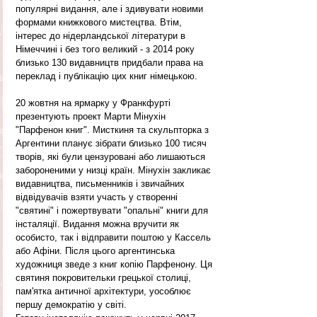
популярні видання, але і здивувати новими 
формами книжкового мистецтва. Втім, 
інтерес до нідерландської літератури в 
Німеччині і без того великий - з 2014 року 
близько 130 видавництв придбали права на 
переклад і публікацію цих книг німецькою.
20 жовтня на ярмарку у Франкфурті 
презентують проект Марти Мінухін 
"Парфенон книг". Мисткиня та скульпторка з 
Аргентини планує зібрати близько 100 тисяч 
творів, які були цензуровані або лишаються 
забороненими у низці країн. Мінухін закликає 
видавництва, письменників і звичайних 
відвідувачів взяти участь у створенні 
"святині" і пожертвувати "опальні" книги для 
інсталяції. Видання можна вручити як 
особисто, так і відправити поштою у Кассель 
або Афіни. Після цього аргентинська 
художниця зведе з книг копію Парфенону. Ця 
святиня покровительки грецької столиці, 
пам'ятка античної архітектури, уособлює 
першу демократію у світі.