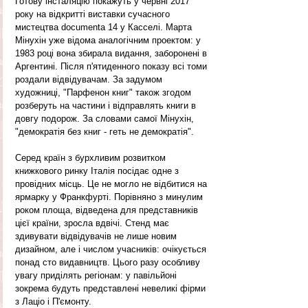
Готову інсталяцію покажуть у червні 2017 
року на відкритті виставки сучасного 
мистецтва documenta 14 у Касселі. Марта 
Мінухін уже відома аналогічним проектом: у 
1983 році вона збирала видання, заборонені в 
Аргентині. Після п'ятиденного показу всі томи 
роздали відвідувачам. За задумом 
художниці, "Парфенон книг" також згодом 
розберуть на частини і відправлять книги в 
довгу подорож. За словами самої Мінухін, 
"демократія без книг - геть не демократія".
Серед країн з бурхливим розвитком 
книжкового ринку Італія посідає одне з 
провідних місць. Це не могло не відбитися на 
ярмарку у Франкфурті. Порівняно з минулим 
роком площа, відведена для представників 
цієї країни, зросла вдвічі. Стенд має 
здивувати відвідувачів не лише новим 
дизайном, але і числом учасників: очікується 
понад сто видавництв. Цього разу особливу 
увагу приділять регіонам: у павільйоні 
зокрема будуть представлені невеликі фірми 
з Лаціо і П'ємонту.