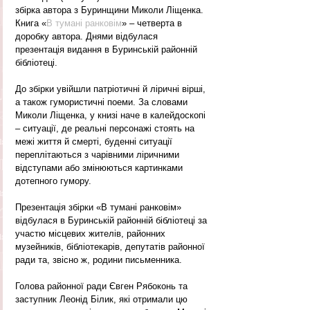
збірка автора з Буринщини Миколи Ліщенка. 
Книга «
В тумані ранковім
» – четверта в 
доробку автора. Днями відбулася 
презентація видання в Буринській районній 
бібліотеці.
До збірки увійшли патріотичні й ліричні вірші, 
а також гумористичні поеми. За словами 
Миколи Ліщенка, у книзі наче в калейдоскопі 
– ситуації, де реальні персонажі стоять на 
межі життя й смерті, буденні ситуації 
переплітаються з чарівними ліричними 
відступами або змінюються картинками 
дотепного гумору.
Презентація збірки «В тумані ранковім» 
відбулася в Буринській районній бібліотеці за 
участю місцевих жителів, районних 
музейників, бібліотекарів, депутатів районної 
ради та, звісно ж, родини письменника.
Голова районної ради Євген Рябоконь та 
заступник Леонід Білик, які отримали цю 