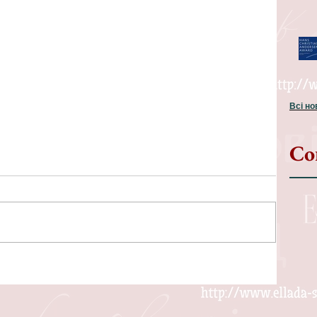
Всі н
Со