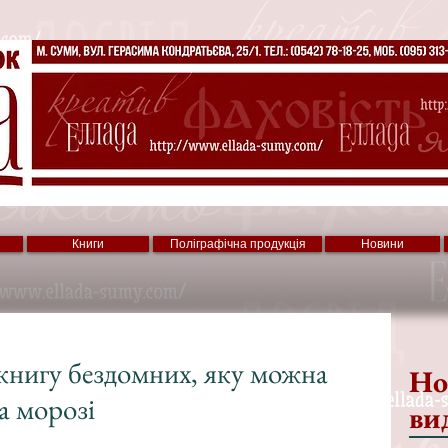
Книги
Поліграфічна продукція
Новини
книгу бездомних, яку можна
Но
а морозі
ви