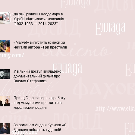
До 90-ї річниці Голодомору в
Україні відкрилась експозиція
“1932-1933 — 2014-2023”
«Marvel» випустить комікси за
книгами автора «Гри престолів»
У вільний доступ викладено
документальний фільм про
Василя Стефаника
Принц Гаррі завершив роботу
над мемуарами про життя в
королівській родині
За романом Андрія Куркова «Сірі
бджоли» знімають художній
фільм