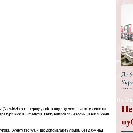
До 9
Укра
“193
Не
(Niewidzialni) – першу у світі книгу, яку можна читати лише на 
ратури нижче 0 градусів. Книгу написали бездомні, в ній зібрані 
пу
ńska і Агентство Walk, що допомагають людям без даху над 