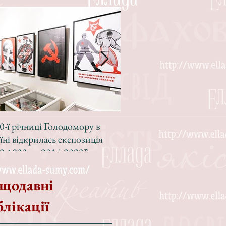
0-ї річниці Голодомору в
Зі світлою радістю, з вел
їні відкрилась експозиція
Різдвом!
2-1933 — 2014-2023”
щодавні
блікації