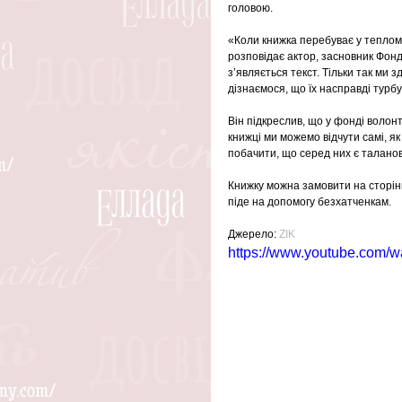
головою.
«Коли книжка перебуває у теплому
розповідає актор, засновник Фонд
з’являється текст. Тільки так ми 
дізнаємося, що їх насправді турбу
Він підкреслив, що у фонді волон
книжці ми можемо відчути самі, я
побачити, що серед них є талано
Книжку можна замовити на сторінц
піде на допомогу безхатченкам. 
Джерело: 
ZIK
https://www.youtube.com