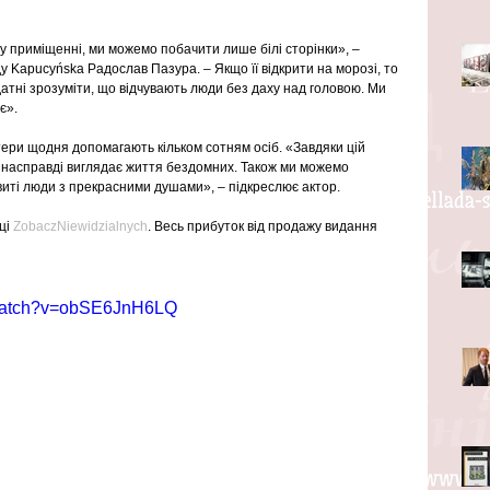
 приміщенні, ми можемо побачити лише білі сторінки», – 
у Kapucyńska Радослав Пазура. – Якщо її відкрити на морозі, то 
здатні зрозуміти, що відчувають люди без даху над головою. Ми 
є».
тери щодня допомагають кільком сотням осіб. «Завдяки цій 
к насправді виглядає життя бездомних. Також ми можемо 
виті люди з прекрасними душами», – підкреслює актор.
і 
ZobaczNiewidzialnych
. Весь прибуток від продажу видання 
/watch?v=obSE6JnH6LQ