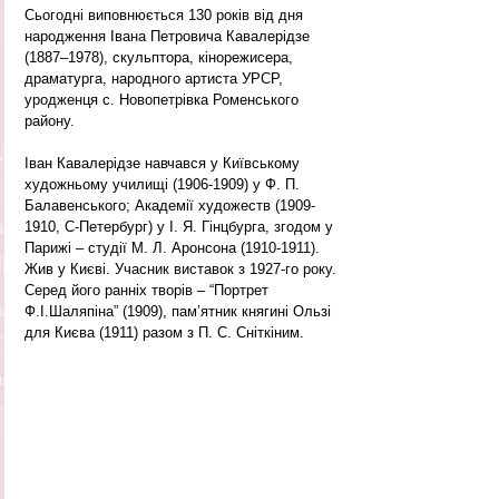
Сьогодні виповнюється 130 років від дня 
народження Івана Петровича Кавалерідзе 
(1887–1978), скульптора, кінорежисера, 
драматурга, народного артиста УРСР, 
уродженця с. Новопетрівка Роменського 
району. 
Іван Кавалерідзе навчався у Київському 
художньому училищі (1906-1909) у Ф. П. 
Балавенського; Академії художеств (1909-
1910, С-Петербург) у І. Я. Гінцбурга, згодом у 
Парижі – студії М. Л. Аронсона (1910-1911). 
Жив у Києві. Учасник виставок з 1927-го року. 
Серед його ранніх творів – “Портрет 
Ф.І.Шаляпіна” (1909), пам’ятник княгині Ользі 
для Києва (1911) разом з П. С. Сніткіним. 