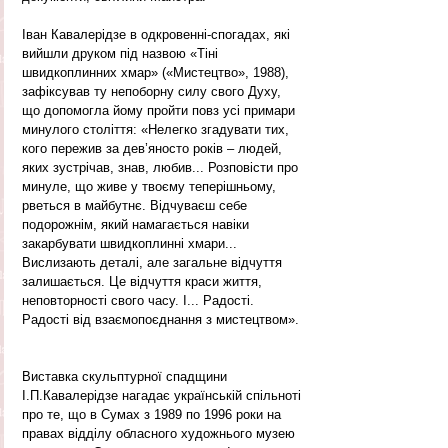
Іван Кавалерідзе в одкровенні-спогадах, які 
вийшли друком під назвою «Тіні 
швидкоплинних хмар» («Мистецтво», 1988), 
зафіксував ту непоборну силу свого Духу, 
що допомогла йому пройти повз усі примари 
минулого століття: «Нелегко згадувати тих, 
кого пережив за дев’яносто років – людей, 
яких зустрічав, знав, любив... Розповісти про 
минуле, що живе у твоєму теперішньому, 
рветься в майбутнє. Відчуваєш себе 
подорожнім, який намагається навіки 
закарбувати швидкоплинні хмари... 
Вислизають деталі, але загальне відчуття 
залишається. Це відчуття краси життя, 
неповторності свого часу. І... Радості. 
Радості від взаємопоєднання з мистецтвом».
Виставка скульптурної спадщини 
І.П.Кавалерідзе нагадає українській спільноті 
про те, що в Сумах з 1989 по 1996 роки на 
правах відділу обласного художнього музею 