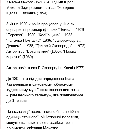
Хмельницького (1946), А. Бучми в ролі 
Миколи Задорожного в п’єсі “Украдене 
щастя” І. Франка (1954). 
3 кінця 1920-х років працював у кіно як 
сценарист і режисер (фільми “Злива” – 1929, 
“Перекоп” – 1930, “Коліївщина” – 1933, 
“Наталка Полтавка” -1936, “Запорожець за 
Дунаєм” – 1938, “Григорій Сковорода” – 1972). 
Автор п’єс “Вотанів меч” (1966), “Перша 
борозна” (1969). 
Автор пам’ятника Г. Сковороді в Києві (1977).
До 130-ліття від дня народження Івана 
Кавалерідзе в Сумському  обласному 
художньому музеї організована виставка 
«Грані великого таланту», яка працюватиме 
до 3 травня. 
На експозиції представлено більше 50-ти 
одиниць станкової, мініатюрної пластики, 
монументальних творів, особисті речі, 
документи, світлини Майстра.