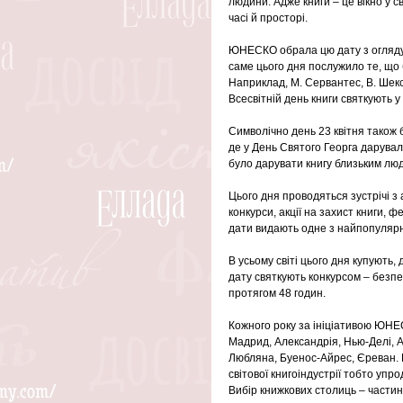
людини. Адже книги – це вікно у сві
часі й просторі. 
ЮНЕСКО обрала цю дату з огляду н
саме цього дня послужило те, що 
Наприклад, М. Сервантес, В. Шекс
Всесвітній день книги святкують у 
Символічно день 23 квітня також б
де у День Святого Георга дарувал
було дарувати книгу близьким люд
Цього дня проводяться зустрічі з 
конкурси, акції на захист книги, ф
дати видають одне з найпопулярн
В усьому світі цього дня купують,
дату святкують конкурсом – безп
протягом 48 годин.
Кожного року за ініціативою ЮНЕ
Мадрид, Александрія, Нью-Делі, А
Любляна, Буенос-Айрес, Єреван. 
світової книгоіндустрії тобто уп
Вибір книжкових столиць – частин