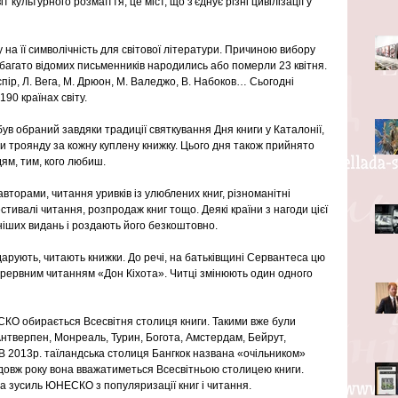
т культурного розмаїття, це міст, що з'єднує різні цивілізації у 
а її символічність для світової літератури. Причиною вибору 
багато відомих письменників народились або померли 23 квітня. 
пір, Л. Вега, М. Дрюон, М. Валеджо, В. Набоков… Сьогодні 
190 країнах світу.
ув обраний завдяки традиції святкування Дня книги у Каталонії, 
и троянду за кожну куплену книжку. Цього дня також прийнято 
ям, тим, кого любиш.
авторами, читання уривків із улюблених книг, різноманітні 
естивалі читання, розпродаж книг тощо. Деякі країни з нагоди цієї 
іших видань і роздають його безкоштовно.
 дарують, читають книжки. До речі, на батьківщині Сервантеса цю 
ерервним читанням «Дон Кіхота». Читці змінюють один одного 
СКО обирається Всесвітня столиця книги. Такими вже були 
нтверпен, Монреаль, Турин, Богота, Амстердам, Бейрут, 
В 2013р. таїландська столиця Бангкок названа «очільником» 
родовж року вона вважатиметься Всесвітньою столицею книги. 
а зусиль ЮНЕСКО з популяризації книг і читання.