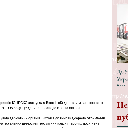
До 9
Укра
“193
Не
еренція ЮНЕСКО заснувала Всесвітній день книги і авторського 
 з 1996 року. Це данина поваги до книг та авторів. 
пу
увагу державних органів і читачів до книг як джерела отримання 
матеріальних цінностей, розуміння краси і творчих досягнень 