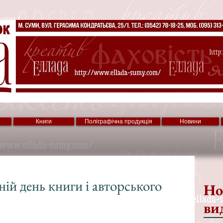
Книги
Поліграфічна продукція
Новини
тній день книги і авторського
Но
ви