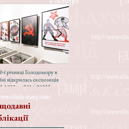
0-ї річниці Голодомору в
Зі світлою радістю, з вел
їні відкрилась експозиція
Різдвом!
2-1933 — 2014-2023”
щодавні
блікації