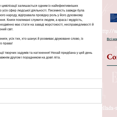
у цивілізації залишається одним із найефективніших 
з усіх сфер людської діяльності. Писемність завжди була 
ого народу, відігравала провідну роль у його духовному 
ння. Книги покликані служити людям, а краса і мудрість, 
неодмінно має стати на заваді жорстокості, несправедливості й 
ний світ.
ниги, усіх тих, хто шанує й розвиває друковане слово, із 
Всі н
о права! 
ації творчих задумів та натхнення! Нехай придбана у цей день 
Со
авжнім другом і порадником на довгі літа.