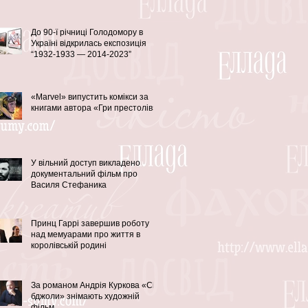
До 90-ї річниці Голодомору в
Україні відкрилась експозиція
“1932-1933 — 2014-2023”
«Marvel» випустить комікси за
книгами автора «Гри престолів»
У вільний доступ викладено
документальний фільм про
Василя Стефаника
Принц Гаррі завершив роботу
над мемуарами про життя в
королівській родині
За романом Андрія Куркова «Сірі
бджоли» знімають художній
фільм