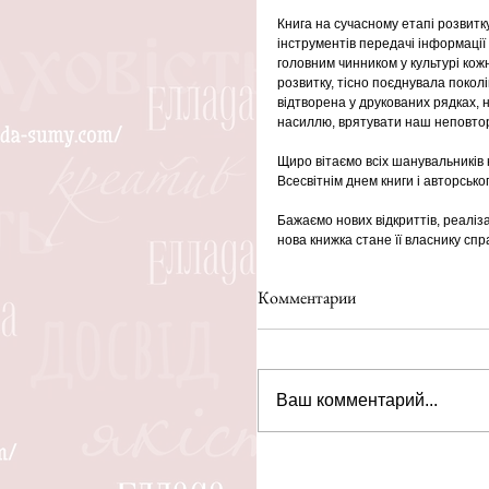
Книга на сучасному етапі розвитк
інструментів передачі інформації 
головним чинником у культурі кожн
розвитку, тісно поєднувала поколі
відтворена у друкованих рядках, 
насиллю, врятувати наш неповтор
Щиро вітаємо всіх шанувальників к
Всесвітнім днем книги і авторськог
Бажаємо нових відкриттів, реаліз
нова книжка стане її власнику спр
Комментарии
Ваш комментарий...