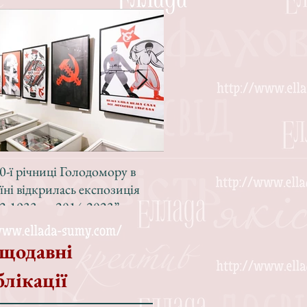
0-ї річниці Голодомору в
Зі світлою радістю, з вел
їні відкрилась експозиція
Різдвом!
2-1933 — 2014-2023”
щодавні
блікації