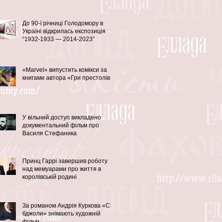
До 90-ї річниці Голодомору в
Україні відкрилась експозиція
“1932-1933 — 2014-2023”
«Marvel» випустить комікси за
книгами автора «Гри престолів»
У вільний доступ викладено
документальний фільм про
Василя Стефаника
Принц Гаррі завершив роботу
над мемуарами про життя в
королівській родині
За романом Андрія Куркова «Сірі
бджоли» знімають художній
фільм