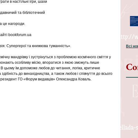
рати в настільні ігри, шахи
идавничий та бібліотечний
а це нагороди.
айті bookforum.ua
ія: Супергерої та книжкова туманність».
Всі н
мічну мандрівку і зустрінуться з проблемою космічного сміття у 
конають особливу місію, впоратися з якою зможуть лише 
Со
 В цьому їм допоможе любов до читання, логіка, критичне 
здібність до винахідництва, а також любов і співчуття до всього 
 президент ГО «Форум видавців» Олександра Коваль.