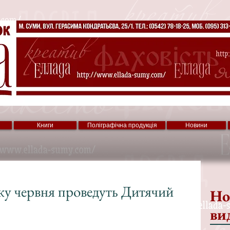
Книги
Поліграфічна продукція
Новини
тку червня проведуть Дитячий
Но
ви