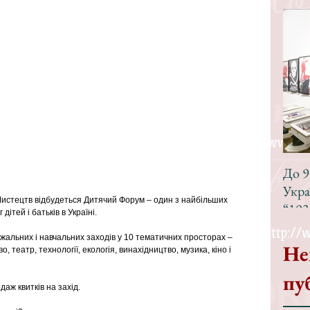
До 9
Укра
Мистецтв відбудеться Дитячий Форум – один з найбільших 
“193
дітей і батьків в Україні.
ажальних і навчальних заходів у 10 тематичних просторах – 
Не
, театр, технології, екологія, винахідництво, музика, кіно і 
пу
даж квитків на захід.