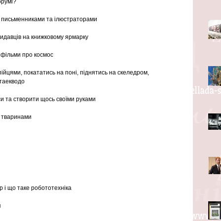
орумі?
и письменниками та ілюстраторами
 видавців на книжковому ярмарку
 фільми про космос
ійцями, покататись на поні, піднятись на скеледром, 
 таекводо
си та створити щось своїми руками
и тваринами
р і що таке робототехніка
я