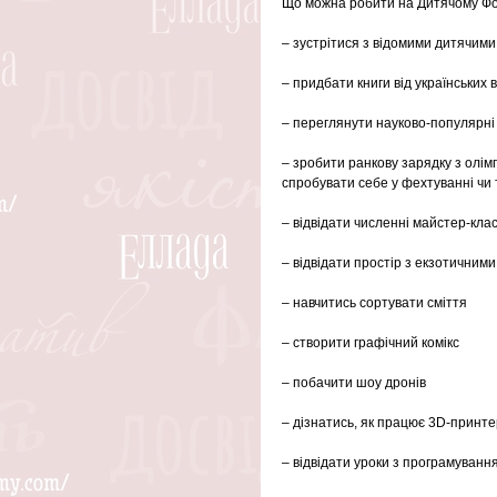
Що можна робити на Дитячому Ф
– зустрітися з відомими дитячим
– придбати книги від українських
– переглянути науково-популярні
– зробити ранкову зарядку з олімп
спробувати себе у фехтуванні чи
– відвідати численні майстер-кла
– відвідати простір з екзотичним
– навчитись сортувати сміття
– створити графічний комікс
– побачити шоу дронів
– дізнатись, як працює 3D-принте
– відвідати уроки з програмуванн