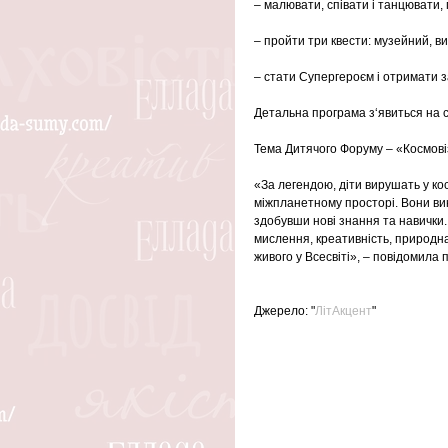
– малювати, співати і танцювати, г
– пройти три квести: музейний, в
– стати Супергероєм і отримати з
Детальна програма з‘явиться на с
Тема Дитячого Форуму – «Космовіз
«За легендою, діти вирушать у кос
міжпланетному просторі. Вони ви
здобувши нові знання та навички.
мислення, креативність, природна 
живого у Всесвіті», – повідомила
Джерело: "
ЛітАкцент
"