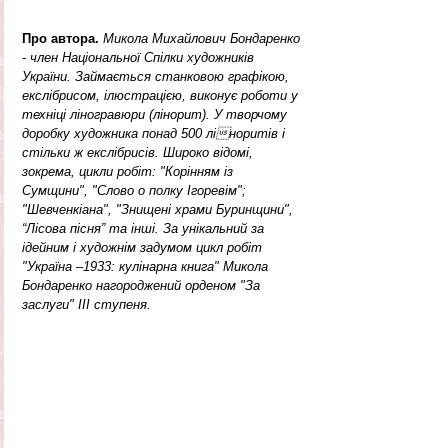
Про автора. 
Микола Михайлович Бондаренко 
- член Національної Спілки художників 
України. Займається станковою графікою, 
екслібрисом, ілюстрацією, виконує роботи у 
техніці ліногравюри (лінорит). У творчому 
доробку художника понад 500 ліноритів і 
стільки ж екслібрисів. Широко відомі, 
зокрема, цикли робіт: "Корінням із 
Сумщини", "Слово о полку Ігоревім"; 
"Шевченкіана", "Знищені храми Буринщини", 
“Лісова пісня” та інші. За унікальний за 
ідейним і художнім задумом цикл робіт 
"Україна –1933: кулінарна книга" Микола 
Бондаренко нагороджений орденом "За 
заслуги" III ступеня.