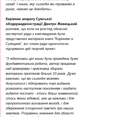
назад. І книга, яку сьогодні ми тримаємо в 
руках, наживо це доводить».
Керівник апарату Сумської 
облдержадміністрації Дмитро Живицький
розповів, що коли на розгляд обласної 
експертної ради з книговидання були 
представлені матеріали книги “Корінням із 
Сумщини”, всі члени ради одноголосно 
підтримали цей творчий проект.
“З підготовки цієї книги була проведена дуже 
фундаментальна робота, автор працював 
над гравюрами і краєзнавці збирали 
матеріали протягом більше 10 років. Дуже 
важливо, що ми сьогодні можемо 
долучитися і підтримати такі видання, 
розказати наступним поколінням і згадати 
видатні постаті - хтось більш знаменитий, 
хтось менш відомий, але це важливо і для 
патріотичного виховання молоді, і для 
збереження історичної пам’яті про наших 
земляків. Розуміючи значення для області 