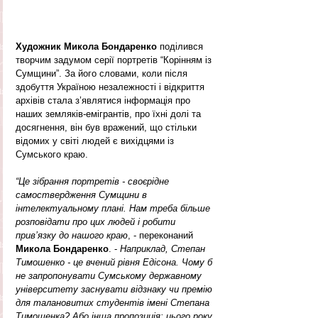
Художник Микола Бондаренко 
поділився 
творчим задумом серії портретів “Корінням із 
Сумщини”. За його словами, коли після 
здобуття Україною незалежності і відкриття 
архівів стала з’являтися інформація про 
наших земляків-емігрантів, про їхні долі та 
досягнення, він був вражений, що стільки 
відомих у світі людей є вихідцями із 
Сумського краю.
“Це зібрання портретів - своєрідне 
самоствердження Сумщини в 
інтелектуальному плані. Нам треба більше 
розповідати про цих людей і робити 
прив’язку до нашого краю
, - переконаний 
Микола Бондаренко
. - 
Наприклад, Степан 
Тимошенко - це вчений рівня Едісона. Чому б 
не запропонувати Сумському державному 
університету заснувати відзнаку чи премію 
для талановитих студентів імені Степана 
Тимошенка? Або інша пропозиція: цього року 