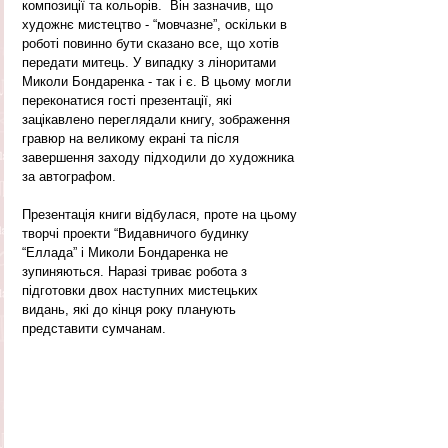
композиції та кольорів.  Він зазначив, що 
художнє мистецтво - “мовчазне”, оскільки в 
роботі повинно бути сказано все, що хотів 
передати митець. У випадку з ліноритами 
Миколи Бондаренка - так і є. В цьому могли 
переконатися гості презентації, які 
зацікавлено переглядали книгу, зображення 
гравюр на великому екрані та після 
завершення заходу підходили до художника 
за автографом.
Презентація книги відбулася, проте на цьому 
творчі проекти “Видавничого будинку 
“Еллада” і Миколи Бондаренка не 
зупиняються. Наразі триває робота з 
підготовки двох наступних мистецьких 
видань, які до кінця року планують 
представити сумчанам.