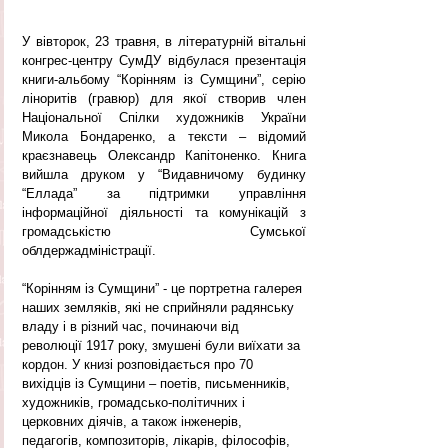
У вівторок, 23 травня, в літературній вітальні 
конгрес-центру СумДУ відбулася презентація 
книги-альбому “Корінням із Сумщини”, серію 
ліноритів (гравюр) для якої створив член 
Національної Спілки художників України 
Микола Бондаренко, а тексти – відомий 
краєзнавець Олександр Капітоненко. Книга 
вийшла друком у “Видавничому будинку 
“Еллада” за підтримки управління 
інформаційної діяльності та комунікацій з 
громадськістю Сумської 
облдержадміністрації.
“Корінням із Сумщини” - це портретна галерея 
наших земляків, які не сприйняли радянську 
владу і в різний час, починаючи від 
революції 1917 року, змушені були виїхати за 
кордон. У книзі розповідається про 70 
вихідців із Сумщини – поетів, письменників, 
художників, громадсько-політичних і 
церковних діячів, а також інженерів, 
педагогів, композиторів, лікарів, філософів, 