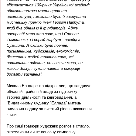
відзначається 100-річчя Української академії 
образотворчого мистецтва та 
архітектури, і можливо було б заснувати 
мистецьку премію імені Георгія Нарбута, 
який був одним із її фундаторів. Адже 
насправді мало хто знає, що і Степан 
Тимошенко, і Георгій Нарбут - вихідці з 
Сумщини. А скільки було поетів, 
письменників, художників, економістів, 
бізнесових людей талановитих, які 
наважилися виїхати, не знаючи мови, не 
маючи фаху, і зуміли навіть в еміграції 
досягти визнання”.
Микола Бондаренко підкреслив, що завдячує 
обласній і районній владі за підтримку 
творчої діяльності та книговидання, а 
“Видавничому будинку “Еллада” митець 
висловив подяку за високий рівень виконання 
книги.
Про самі гравюри художник розповів стисло, 
окресливши лише основну символіку 