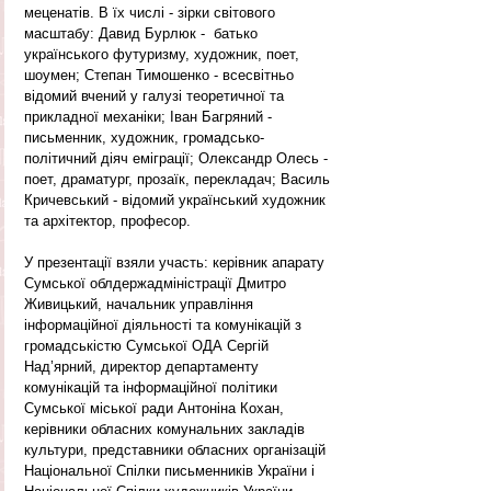
меценатів. В їх числі - зірки світового 
масштабу: Давид Бурлюк -  батько 
українського футуризму, художник, поет, 
шоумен; Степан Тимошенко - всесвітньо 
відомий вчений у галузі теоретичної та 
прикладної механіки; Іван Багряний - 
письменник, художник, громадсько-
політичний діяч еміграції; Олександр Олесь - 
поет, драматург, прозаїк, перекладач; Василь 
Кричевський - відомий український художник 
та архітектор, професор.
У презентації взяли участь: керівник апарату 
Сумської облдержадміністрації Дмитро 
Живицький, начальник управління 
інформаційної діяльності та комунікацій з 
громадськістю Сумської ОДА Сергій 
Над’ярний, директор департаменту 
комунікацій та інформаційної політики 
Сумської міської ради Антоніна Кохан, 
керівники обласних комунальних закладів 
культури, представники обласних організацій 
Національної Спілки письменників України і 