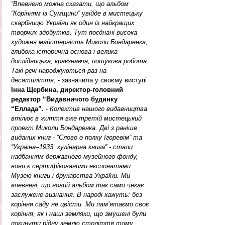
“Впевнено можна сказати, що альбом 
“Корінням із Сумщини” увійде в мистецьку 
скарбницю України як один із найкращих 
творчих здобутків. Тут поєднані висока 
художня майстерність Миколи Бондаренка, 
глибока історична основа і велика 
дослідницька, краєзнавча, пошукова робота. 
Такі речі народжуються раз на 
десятиліття
, - зазначила у своєму виступі
Інна Щербина, директор-головний 
редактор “Видавничого будинку 
“Еллада”.
 -
 Колектив нашого видавництва 
втілює в життя вже третій мистецький 
проект Миколи Бондаренка. Дві з раніше 
виданих книг - “Слово о полку Ігоревім” та 
“Україна–1933: кулінарна книга” - стали 
надбанням державного музейного фонду, 
вони є сертифікованими експонатами 
Музею книги і друкарства України. Ми 
впевнені, що новий альбом так само чекає 
заслужене визнання. В народі кажуть: без 
коріння саду не цвісти. Ми пам’ятаємо своє 
коріння, як і наші земляки, що змушені були 
покинути рідну землю століття тому 