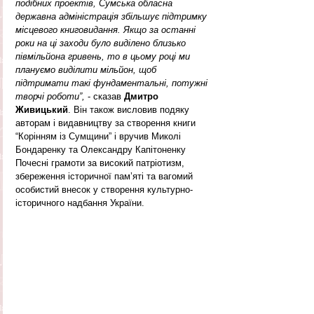
подібних проектів, Сумська обласна 
державна адміністрація збільшує підтримку 
місцевого книговидання. Якщо за останні 
роки на ці заходи було виділено близько 
півмільйона гривень, то в цьому році ми 
плануємо виділити мільйон, щоб 
підтримати такі фундаментальні, потужні 
творчі роботи”, 
- сказав
 Дмитро 
Живицький
. Він також висловив подяку 
авторам і видавництву за створення книги 
“Корінням із Сумщини” і вручив Миколі 
Бондаренку та Олександру Капітоненку 
Почесні грамоти за високий патріотизм, 
збереження історичної пам’яті та вагомий 
особистий внесок у створення культурно-
історичного надбання України.