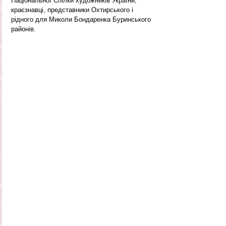
Національної Спілки художників України, 
краєзнавці, представники Охтирського і 
рідного для Миколи Бондаренка Буринського 
районів.