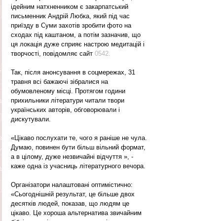
ідейним натхненником є ​​закарпатський 
письменник Андрій Любка, який під час 
приїзду в Суми захотів зробити фото на 
сходах під каштаном, а потім зазначив, що 
ця локація дуже сприяє настрою медитацій і 
творчості, повідомляє сайт 
0542.
Так, після анонсування в соцмережах, 31 
травня всі бажаючі зібралися на 
обумовленому місці. Протягом години 
прихильники літератури читали твори 
українських авторів, обговорювали і 
дискутували.
«Цікаво послухати те, чого я раніше не чула. 
Думаю, повинен бути більш вільний формат, 
а в цілому, дуже незвичайні відчуття », - 
каже одна із учасниць літературного вечора.
Організатори налаштовані оптимістично: 
«Сьогоднішній результат, це більше двох 
десятків людей, показав, що людям це 
цікаво. Це хороша альтернатива звичайним 