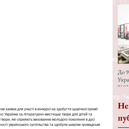
До 9
Укра
“193
Не
 заявок для участі в конкурсі на здобуття щорічної премії 
пу
есі Українки за літературно-мистецькі твори для дітей та 
вори, які сприяють вихованню молодого покоління в дусі 
дності українського суспільства та здобули широке громадське 