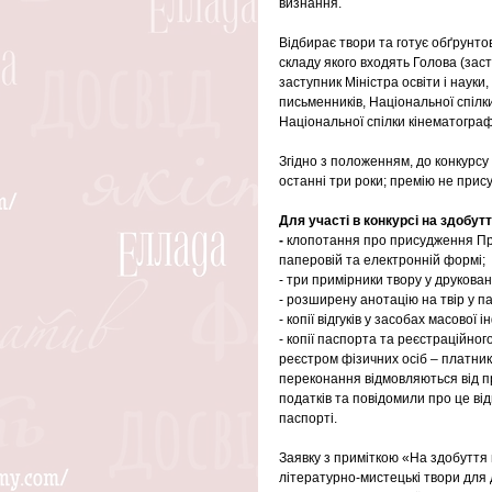
визнання.
Відбирає твори та готує обґрунтов
складу якого входять Голова (зас
заступник Міністра освіти і науки
письменників, Національної спілки
Національної спілки кінематографі
Згідно з положенням, до конкурс
останні три роки; премію не прис
Для участі в конкурсі на здобут
- 
клопотання про присудження Пре
паперовій та електронній формі;
- три примірники твору у друковано
- розширену анотацію на твір у п
- копії відгуків у засобах масової і
- копії паспорта та реєстраційног
реєстром фізичних осіб – платників
переконання відмовляються від п
податків та повідомили про це від
паспорті.
Заявку з приміткою «На здобуття щ
літературно-мистецькі твори для