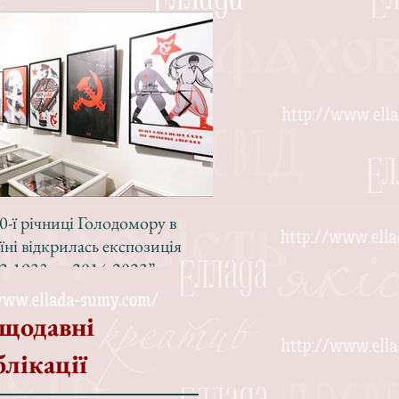
0-ї річниці Голодомору в
Зі світлою радістю, з вел
їні відкрилась експозиція
Різдвом!
2-1933 — 2014-2023”
щодавні
блікації