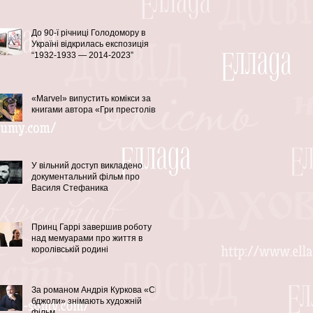
До 90-ї річниці Голодомору в
Україні відкрилась експозиція
“1932-1933 — 2014-2023”
«Marvel» випустить комікси за
книгами автора «Гри престолів»
У вільний доступ викладено
документальний фільм про
Василя Стефаника
Принц Гаррі завершив роботу
над мемуарами про життя в
королівській родині
За романом Андрія Куркова «Сірі
бджоли» знімають художній
фільм