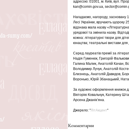
адресою: 01001, м. Київ, вул. Прор
kan@comin.gov.ua, sector@comin.g
Нагадаємо, нагороду, засновану 1
Лесі Українки, вручають щороку 2
відзнака мала назву «Літературна
урядової та змінила назву. Відтод
кожна: літературні твори для діт
юнацтва; театральні вистави для 
Серед лауреатів премії за літера
Надія Гуменюк, Григорій Фалькови
Галина Малик, Анатолій Качан, Во
Володимир Лучук, Анатолій Косте
Близнець, Анатолій Давидов, Бор
Воронько, Юрій Збанацький, Натал
За художнє оформлення книжок дл
Вікторію Ковальчук, Катерину Шт
Арсена Джанік’яна.
Джерело: "
ЛітАкцент
"
Комментарии