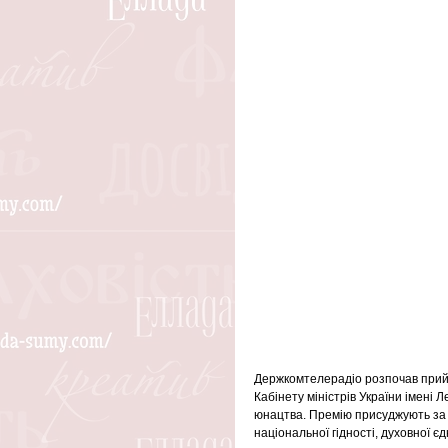
Держкомтелерадіо розпочав прийом
Кабінету міністрів України імені Л
юнацтва. Премію присуджують за т
національної гідності, духовної є