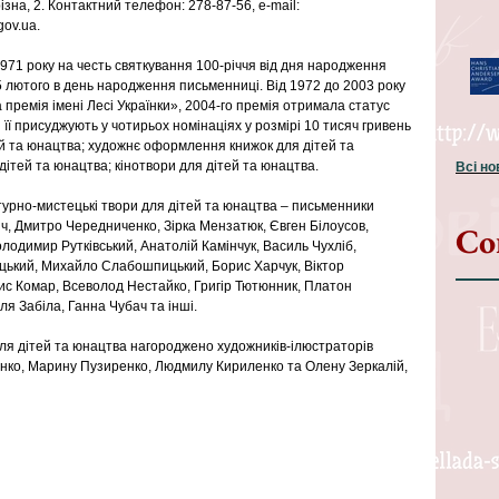
ізна, 2. Контактний телефон: 278-87-56, e-mail: 
ov.ua.
971 року на честь святкування 100-річчя від дня народження 
5 лютого в день народження письменниці. Від 1972 до 2003 року 
 премія імені Лесі Українки», 2004-го премія отримала статус 
і її присуджують у чотирьох номінаціях у розмірі 10 тисяч гривень 
ей та юнацтва; художнє оформлення книжок для дітей та 
дітей та юнацтва; кінотвори для дітей та юнацтва.
Всі н
турно-мистецькі твори для дітей та юнацтва – письменники 
ч, Дмитро Чередниченко, Зірка Мензатюк, Євген Білоусов, 
Со
лодимир Рутківський, Анатолій Камінчук, Василь Чухліб, 
цький, Михайло Слабошпицький, Борис Харчук, Віктор 
ис Комар, Всеволод Нестайко, Григір Тютюнник, Платон 
я Забіла, Ганна Чубач та інші.
я дітей та юнацтва нагороджено художників-ілюстраторів 
анко, Марину Пузиренко, Людмилу Кириленко та Олену Зеркалій, 