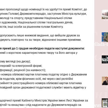
ані пропозиції щодо номінації їх на здобуття премії Комітет, до 
тупник Голови) Держкомтелерадіо, заступник Міністра культури, 
, молоді та спорту, представники Національної спілки 
 художників, Національної спілки театральних діячів, 
стів, інші особи за рішенням голови Комітету.
у допускають лише книжкові видання, що вийшли друком за 
уджують повторно та за твори, відзначені іншими преміями.
тя премії до 1 грудня необхідно подати наступні документи: 
мії з короткою характеристикою твору та його автора у 
му вигляді (на диску); 
аперовій та електронній формі; 
нформації, рецензії (за наявності); 
о номера облікової картки платника податку згідно з Державним 
 податків, крім фізичних осіб, які через свої релігійні 
рийняття реєстраційного номера облікової картки платника 
повідний орган державної податкової служби і мають відмітку у 
орічної премії Кабінету Міністрів України імені Лесі Українки за 
 дітей та юнацтва» слід надсилати до Держкомтелерадіо за 