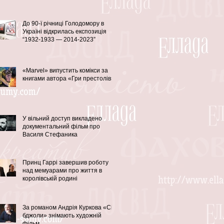
До 90-ї річниці Голодомору в
Україні відкрилась експозиція
“1932-1933 — 2014-2023”
«Marvel» випустить комікси за
книгами автора «Гри престолів»
У вільний доступ викладено
документальний фільм про
Василя Стефаника
Принц Гаррі завершив роботу
над мемуарами про життя в
королівській родині
За романом Андрія Куркова «Сірі
бджоли» знімають художній
фільм