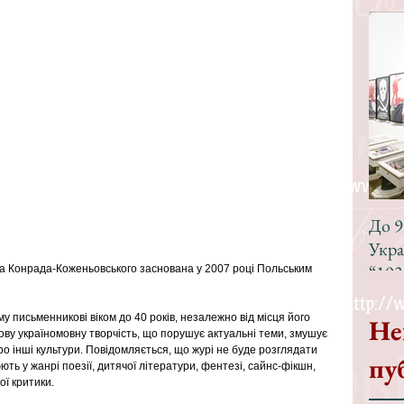
До 9
Укра
“193
а Конрада-Коженьовського заснована у 2007 році Польським 
у письменникові віком до 40 років, незалежно від місця його 
Не
ву україномовну творчість, що порушує актуальні теми, змушує 
о інші культури. Повідомляється, що журі не буде розглядати 
пу
ть у жанрі поезії, дитячої літератури, фентезі, сайнс-фікшн, 
ої критики.