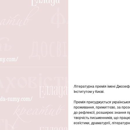
Літературна премія імені Джозеф
Інститутом у Києві.
Премія присуджується українськом
проживання, прижиттєво, за прозо
до рефлексії, розширює знання пр
творчість письменників, що працюю
есеїстики, драматургії, літературн