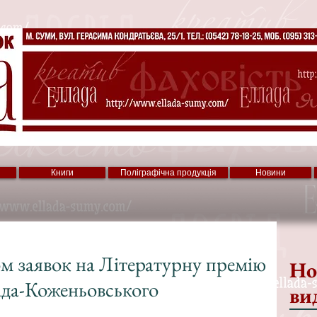
Книги
Поліграфічна продукція
Новини
 заявок на Літературну премію
Но
да-Коженьовського
ви