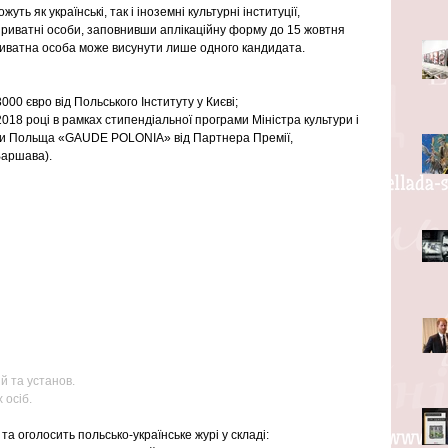
ть як українські, так і іноземні культурні інституції, 
приватні особи, заповнивши аплікаційну форму до 15 жовтня 
риватна особа може висунути лише одного кандидата.
000 євро від Польського Інституту у Києві;
2018 році в рамках стипендіальної програми Міністра культури і 
ки Польща «GAUDE POLONIA» від Партнера Премії, 
Варшава).
й та установ.
 осіб.
та оголосить польсько-українське журі у складі: