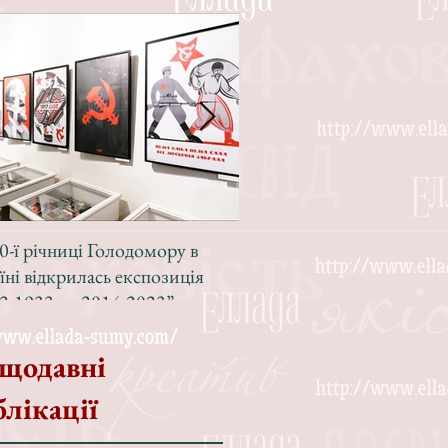
0-ї річниці Голодомору в
Зі світлою радістю, з вел
їні відкрилась експозиція
Різдвом!
2-1933 — 2014-2023”
щодавні
блікації