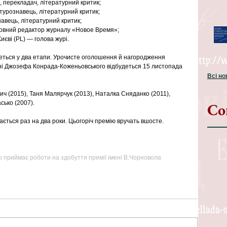
 перекладач, літературний критик;
турознавець, літературний критик;
авець, літературний критик;
оловний редактор журналу «Новое Время»;
иєві (PL) — голова журі.
ться у два етапи. Урочисте оголошення й нагородження 
ені Джозефа Конрада-Коженьовського відбудеться 15 листопада 
Всі н
ч (2015), Таня Малярчук (2013), Наталка Сняданко (2011), 
сько (2007).
Со
ається раз на два роки. Цьогоріч премію вручать вшосте.
 приймає роботи на здобуття премії імені В.Чорновола