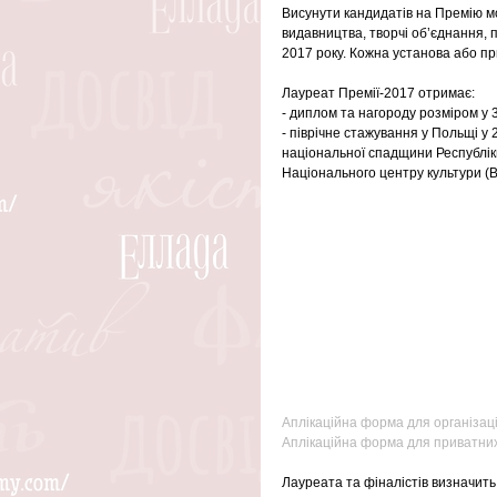
Висунути кандидатів на Премію можу
видавництва, творчі об’єднання, 
2017 року. Кожна установа або п
Лауреат Премії-2017 отримає:
- диплом та нагороду розміром у 3
- піврічне стажування у Польщі у 
національної спадщини Республі
Національного центру культури (
Аплікаційна форма для організаці
Аплікаційна форма для приватних
Лауреата та фіналістів визначить 