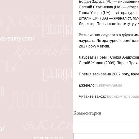
Богдан Задура (PL) — письменник,
Євгеній Стасіневич (UA) — літера
Ганна Улюра (UA) — літературозн
Віталій Сич (UA) — журналіст, г
Директор Польського Інституту у К
Визначення лауреата відбуватиме
лауреата Літературної премії ім
2017 року у Києві.
Лауреати Премії: Софія Андрухови
Сергій Жадан (2009), Тарас Проха
Премія заснована 2007 року, вруч
Джерело: 
vsiknygy.net.ua
Читайте також: 
Держкомтелерадіо
Комментарии