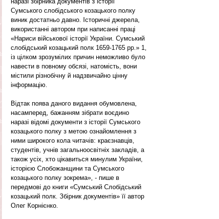
наразі збірника документів з історії 
Сумського слобідського козацького полку 
виник достатньо давно. Історичні джерела, 
використанні автором при написанні праці 
«Нариси військової історії України. Сумський 
слобідський козацький полк 1659-1765 рр.» 1, 
із цілком зрозумілих причин неможливо було 
навести в повному обсязі, натомість, вони 
містили різнобічну й надзвичайно цінну 
інформацію.
Відтак поява даного видання обумовлена, 
насамперед, бажанням зібрати воєдино 
наразі відомі документи з історії Сумського 
козацького полку з метою ознайомлення з 
ними широкого кола читачів: краєзнавців, 
студентів, учнів загальноосвітніх закладів, а 
також усіх, хто цікавиться минулим України, 
історією Слобожанщини та Сумського 
козацького полку зокрема», - пише в 
передмові до книги «Сумський Слобідський 
козацький полк. Збірник документів» її автор 
Олег Корнієнко.