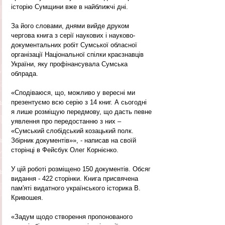
історію Сумщини вже в найближчі дні.
За його словами, днями вийде друком 
чергова книга з серії наукових і науково-
документальних робіт Сумської обласної 
організації Національної спілки краєзнавців 
України, яку профінансувала Сумська 
облрада.
«Сподіваюся, що, можливо у вересні ми 
презентуємо всю серію з 14 книг. А сьогодні 
я лише розміщую передмову, що дасть певне 
уявлення про передостанню з них – 
«Сумський слобідський козацький полк. 
Збірник документів»», - написав на своїй 
сторінці в Фейсбук Олег Корнієнко.
У цій роботі розміщено 150 документів. Обсяг 
видання - 422 сторінки. Книга присвячена 
пам'яті видатного українського історика В. 
Кривошея.
«Задум щодо створення пропонованого 