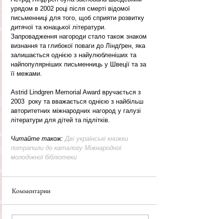
урядом в 2002 році після смерті відомої 
письменниці для того, щоб сприяти розвитку 
дитячої та юнацької літератури. 
Запровадження нагороди стало також знаком 
визнання та глибокої поваги до Ліндґрен, яка 
залишається однією з найулюбленіших та 
найпопулярніших письменниць у Швеції та за 
її межами.
Astrid Lindgren Memorial Award вручається з 
2003  року та вважається однією з найбільш 
авторитетних міжнародних нагород у галузі 
літератури для дітей та підлітків.
Читайте також: 
Дві українські книжки 
потрапили до каталогу Міжнародної 
молодіжної бібліотеки
Комментарии