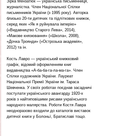
Зірка Мензатюк — українська письменниця, 
журналістка. Член Національної Спілки 
письменників України (з 1995 року). Авторка 
близько 20-ти дитячих та підліткових книжок, 
серед яких «Як я руйнувала імперію» 
(«Видавництво Старого Лева», 2014), 
«Макове князювання» («Школа», 2008), 
«Дочка Троянди» («Острозька академія», 
2012) та ін.
Кость Лавро — український книжковий 
графік, відомий оформленням книг 
видавництва «А-ба-ба-га-ла-ма-га». Член 
Спілки художників України. Лауреат 
Національної Премії України ім. Тараса 
Шевченка. У своїх роботах поєднав засадничі 
постулати українського авангарду 1920-х 
років з найтиповішими рисами українського 
народного малярства. Роботи Костя Лавра 
неодноразово входили до каталогів виставок 
дитячої книги у Болоньї, Братиславі тощо.