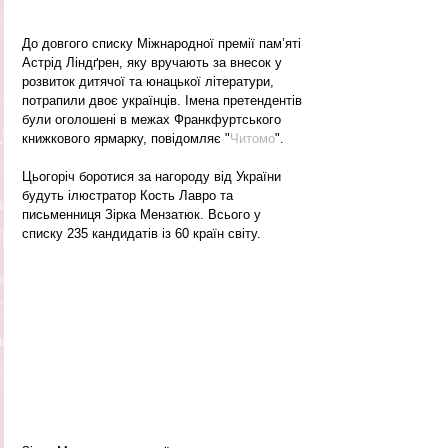
До довгого списку Міжнародної премії пам’яті 
Астрід Ліндґрен, яку вручають за внесок у 
розвиток дитячої та юнацької літератури, 
потрапили двоє українців. Імена претендентів 
були оголошені в межах Франкфуртського 
книжкового ярмарку, повідомляє "
Читомо
".
Цьогоріч боротися за нагороду від України 
будуть ілюстратор Кость Лавро та 
письменниця Зірка Мензатюк. Всього у 
списку 235 кандидатів із 60 країн світу.