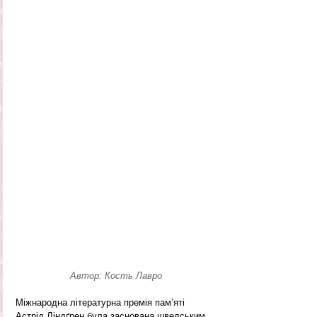
Автор: Кость Лавро
Міжнародна літературна премія пам’яті 
Астрід Ліндґрен була заснована шведським 