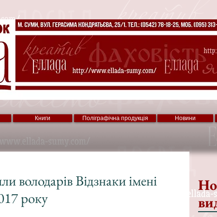
Книги
Поліграфічна продукція
Новини
ли володарів Відзнаки імені
Но
017 року
ви