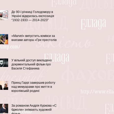
До 90-ї річниці Голодомору в
Україні відкрилась експозиція
“1932-1933 — 2014-2023”
«Marvel» випустить комікси за
книгами автора «Гри престолів»
У вільний доступ викладено
документальний фільм про
Василя Стефаника
Принц Гаррі завершив роботу
над мемуарами про життя в
королівській родині
За романом Андрія Куркова «Сірі
бджоли» знімають художній
фільм