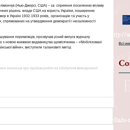
лімончук (Нью-Джерсі, США) – за  сприяння посиленню впливу 
ичних рішень  влади США на користь України, поширенню 
ор в Україні 1932-1933 років,  організацію та участь у 
х, спрямованих на утвердження демократії і незалежності  
віншування переможців, прозвучав усний випуск журналу 
о з новою книжкою видавництва щомісячника – «Мобілізовані 
Всі н
їнської війни»; виступили талановиті митці.
Со
нка оголосив про прийом робіт на здобуття міжнародної 