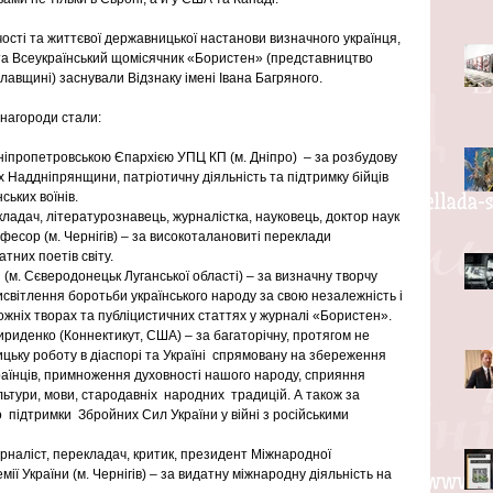
чості та життєвої державницької настанови визначного українця, 
та Всеукраїнський щомісячник «Бористен» (представництво 
лавщині) заснували Відзнаку імені Івана Багряного. 
нагороди стали: 
іпропетровською Єпархією УПЦ КП (м. Дніпро)  – за розбудову 
х Наддніпрянщини, патріотичну діяльність та підтримку бійців 
ських воїнів. 
ладач, літературознавець, журналістка, науковець, доктор наук 
офесор (м. Чернігів) – за високоталановиті переклади 
тних поетів світу.
(м. Сєверодонецьк Луганської області) – за визначну творчу 
исвітлення боротьби українського народу за свою незалежність і 
ожніх творах та публіцистичних статтях у журналі «Бористен».
ириденко (Коннектикут, США) – за багаторічну, протягом не 
цьку роботу в діаспорі та Україні  спрямовану на збереження  
раїнців, примноження духовності нашого народу, сприяння 
тури, мови, стародавніх  народних  традицій. А також за  
 підтримки  Збройних Сил України у війні з російськими 
рналіст, перекладач, критик, президент Міжнародної 
ії України (м. Чернігів) – за видатну міжнародну діяльність на 