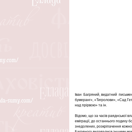
Іван  Багряний, видатний  письмен
бумеранг», «Тигролови», «Сад Ге
над прірвою» та ін.
Відомо, що за часів раяднської вл
еміграції, до останнього подиху б
знедолених, розкріпачення кожної 
Багряного видавалися іншими мова