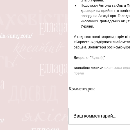
благо України. 
Подружжя Антона та Ольги Фі
діаспори на прийняття політ
правди на Заході про  Голодом
численних  громадських акція
України. 
У ході святкової імпрези, окрім 
«Бористен»; відбулося знайомств
серцем. Волонтери російсько-укра
Джерело: "
Буквоїд
"
Читайте також: 
Фонд Івана Фра
премії
Комментарии
Ваш комментарий...