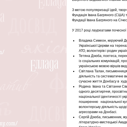
З метою популяризації ідей, твор
Фундація Івана Багряного (США) 
Фундації Івана Багряного на Січес
У 2017 році лауреатами почесної 
Владика Симеон, керуючий Дн
Української Церкви на терена
АТО, волонтерів і родин україн
Тетяна Дзюба, поетеса, перек
із соціальних комунікацій, пр
українською мовою віршів вида
Світлана Талан, письменниця 
діяльність та систематичне в
сучасне життя Донбасу в  худ
Родина  Івана та Світанни Св
одного десятиріччя, просвітни
національної ідентичності ук
поширенню   національної куль
волонтерську діяльність щодо 
агресорами на Донбасі.
Сергій Дзюба, письменник, жу
літературно-мистецької Академ