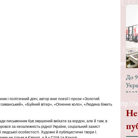
До 9
Укра
“193
ник і політичний діяч, автор книг поезії і прози «Золотий 
тсиманський», «Буйний вітер», «Огненне коло», «Людина біжить 
Не
ади письменник був змушений виїхати за кордон, але й там, в 
пу
оровся за незалежність рідної України, соціальний захист 
людської особистості. Художні й публіцистичні твори І. 
ми не тільки в Європі, а й у США та Канаді. 