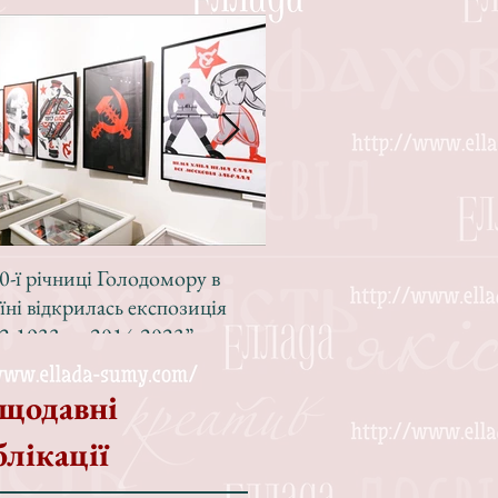
0-ї річниці Голодомору в
Зі світлою радістю, з вел
їні відкрилась експозиція
Різдвом!
2-1933 — 2014-2023”
щодавні
блікації