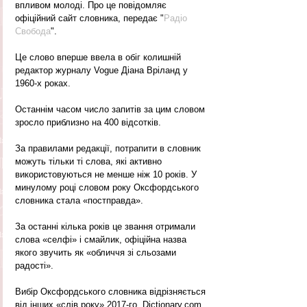
впливом молоді. Про це повідомляє 
офіційний сайт словника, передає "
Радіо 
Свобода
".
Це слово вперше ввела в обіг колишній 
редактор журналу Vogue Діана Вріланд у 
1960-х роках. 
Останнім часом число запитів за цим словом 
зросло приблизно на 400 відсотків.
За правилами редакції, потрапити в словник 
можуть тільки ті слова, які активно 
використовуються не менше ніж 10 років. У 
минулому році словом року Оксфордського 
словника стала «постправда».
За останні кілька років це звання отримали 
слова «селфі» і смайлик, офіційна назва 
якого звучить як «обличчя зі сльозами 
радості».
Вибір Оксфордського словника відрізняється 
від інших «слів року» 2017-го. Dictionary.com 