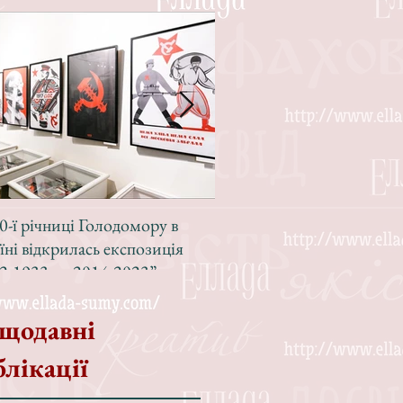
0-ї річниці Голодомору в
Зі світлою радістю, з вел
їні відкрилась експозиція
Різдвом!
2-1933 — 2014-2023”
щодавні
блікації