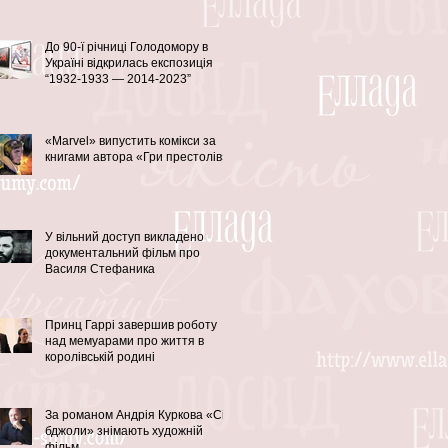
До 90-ї річниці Голодомору в
Україні відкрилась експозиція
“1932-1933 — 2014-2023”
«Marvel» випустить комікси за
книгами автора «Гри престолів»
У вільний доступ викладено
документальний фільм про
Василя Стефаника
Принц Гаррі завершив роботу
над мемуарами про життя в
королівській родині
За романом Андрія Куркова «Сірі
бджоли» знімають художній
фільм