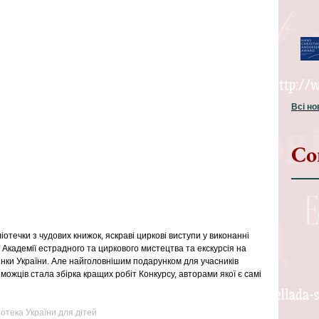
Всі н
Со
отечки з чудових книжок, яскраві циркові виступи у виконанні 
 Академії естрадного та циркового мистецтва та екскурсія на 
нки України. Але найголовнішим подарунком для учасників 
ожців стала збірка кращих робіт Конкурсу, авторами якої є самі 
отека України для дітей