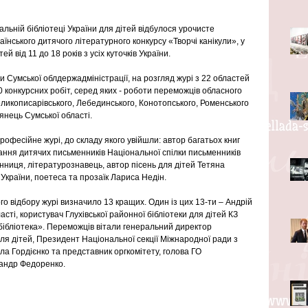
льній бібліотеці України для дітей відбулося урочисте 
нського дитячого літературного конкурсу «Творчі канікули», у 
й від 11 до 18 років з усіх куточків України.
и Сумської облдержадміністрації, на розгляд журі з 22 областей 
 конкурсних робіт, серед яких - роботи переможців обласного 
Великописарівського, Лебединського, Конотопського, Роменського 
тянець Сумської області.
офесійне журі, до складу якого увійшли: автор багатьох книг 
нання дитячих письменників Національної спілки письменників 
ниця, літературознавець, автор пісень для дітей Тетяна 
країни, поетеса та прозаїк Лариса Недін.
го відбору журі визначило 13 кращих. Один із цих 13-ти – Андрій 
асті, користувач Глухівської районної бібліотеки для дітей КЗ 
бібліотека». Переможців вітали генеральний директор 
для дітей, Президент Національної секції Міжнародної ради з 
ла Гордієнко та представник оргкомітету, голова ГО 
сандр Федоренко.