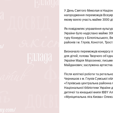
У День Святого Миколая в Націона
нагородження переможців Всеукраї
якому взяло участь майже 3000 діте
Як повідомляє управління культур
України було надіслано майже 300
туру Конкурсу з Білопільського, 
районів і м. Глухів, Конотоп, Трос
Визначало переможців конкурсу пр
для дітей, голова Творчого об’єд
України Марія Морозенко; письмен
Майданович; заслужена артистка У
Після копіткої роботи та ретельно
Чернишов з м. Глухів Сумської обл
«Глухівська центральна районна 
Національної бібліотеки України 
дитячої та юнацької книги IBBY Ал
«Муніципальна ліга Києва» Олек