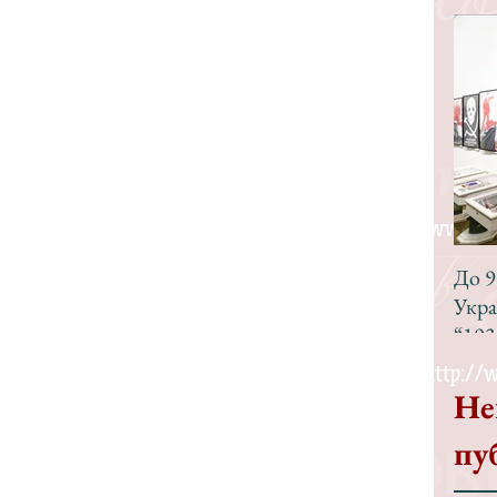
До 9
Укра
“193
Не
пу