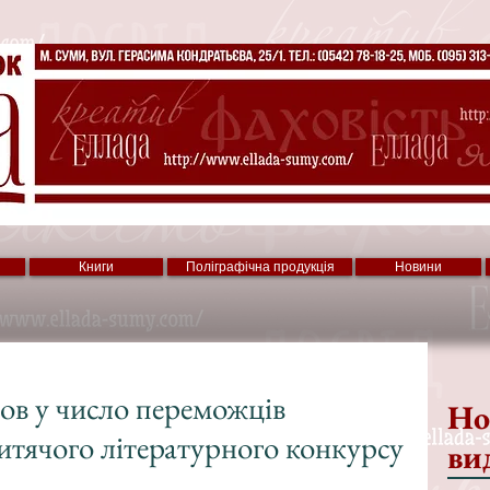
Книги
Поліграфічна продукція
Новини
ов у число переможців
Но
итячого літературного конкурсу
ви