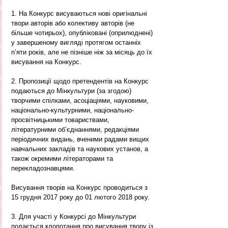
1. На Конкурс висуваються нові оригінальні 
твори авторів або колективу авторів (не 
більше чотирьох), опубліковані (оприлюднені) 
у завершеному вигляді протягом останніх 
п’яти років, але не пізніше ніж за місяць до їх 
висування на Конкурс.
2. Пропозиції щодо претендентів на Конкурс 
подаються до Мінкультури (за згодою) 
творчими спілками, асоціаціями, науковими, 
національно-культурними, національно-
просвітницькими товариствами, 
літературними об’єднаннями, редакціями 
періодичних видань, вченими радами вищих 
навчальних закладів та наукових установ, а 
також окремими літераторами та 
перекладознавцями.
Висування творів на Конкурс проводиться з 
15 грудня 2017 року до 01 лютого 2018 року.
3. Для участі у Конкурсі до Мінкультури 
подається клопотання про висування твору із 