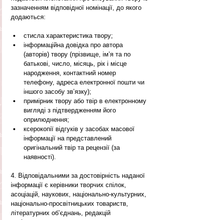
зазначенням відповідної номінації, до якого 
додаються:
стисла характеристика твору;
інформаційна довідка про автора 
(авторів) твору (прізвище, ім’я та по 
батькові, число, місяць, рік і місце 
народження, контактний номер 
телефону, адреса електронної пошти чи 
іншого засобу зв’язку);
примірник твору або твір в електронному 
вигляді з підтвердженням його 
оприлюднення;
ксерокопії відгуків у засобах масової 
інформації на представлений 
оригінальний твір та рецензії (за 
наявності).
4. Відповідальними за достовірність наданої 
інформації є керівники творчих спілок, 
асоціацій, наукових, національно-культурних, 
національно-просвітницьких товариств, 
літературних об’єднань, редакцій 