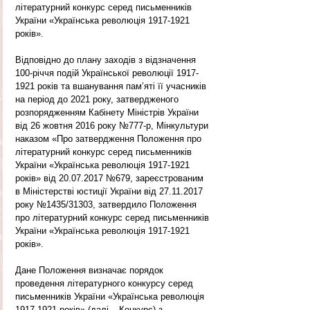
літературний конкурс серед письменників 
України «Українська революція 1917-1921 
років».
Відповідно до плану заходів з відзначення 
100-річчя подій Української революції 1917-
1921 років та вшанування пам’яті її учасників 
на період до 2021 року, затвердженого 
розпорядженням Кабінету Міністрів України 
від 26 жовтня 2016 року №777-р, Мінкультури 
наказом «Про затвердження Положення про 
літературний конкурс серед письменників 
України «Українська революція 1917-1921 
років» від 20.07.2017 №679, зареєстрованим 
в Міністерстві юстиції України від 27.11.2017 
року №1435/31303, затвердило Положення 
про літературний конкурс серед письменників 
України «Українська революція 1917-1921 
років».
Дане Положення визначає порядок 
проведення літературного конкурсу серед 
письменників України «Українська революція 
1917-1921 років» (далі – Конкурс) з 