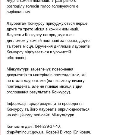
Журі в кожній номінації. У разі рівного 
розподілу голосів голос головуючого є 
вирішальним.
Лауреатам Конкурсу присуджуються перше, 
друге та третє місця в кожній номінації. 
Лауреати Конкурсу нагороджуються 
дипломом у кожній номінації за перше, друге 
та третє місця. Вручення дипломів лауреатів 
Конкурсу відбувається в урочистій 
обстановці.
Мінкультури забезпечує повернення 
документів та матеріалів претендентам, які 
не стали лауреатами (на письмову вимогу 
претендента, але не пізніше місяця з дня 
оголошення результатів Конкурсу).
Інформація щодо результатів проведення 
Конкурсу та його лауреатів оприлюднюється 
на офіційному веб-сайті Мінкультури.
Контактні дані: 044-279-37-40, 
dmp@mincult.gov.ua, Коврей Віктор Юлійович.