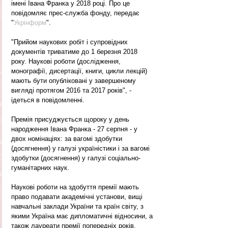
імені Івана Франка у 2018 році. Про це 
повідомляє прес-служба фонду, передає 
"
Укрінформ
".
"Прийом наукових робіт і супровідних 
документів триватиме до 1 березня 2018 
року. Наукові роботи (дослідження, 
монографії, дисертації, книги, цикли лекцій) 
мають бути опубліковані у завершеному 
вигляді протягом 2016 та 2017 років", - 
ідеться в повідомленні.
Премія присуджується щороку у день 
народження Івана Франка - 27 серпня - у 
двох номінаціях: за вагомі здобутки 
(досягнення) у галузі україністики і за вагомі 
здобутки (досягнення) у галузі соціально-
гуманітарних наук.
Наукові роботи на здобуття премії мають 
право подавати академічні установи, вищі 
навчальні заклади України та країн світу, з 
якими Україна має дипломатичні відносини, а 
також лауреати премії попередніх років.