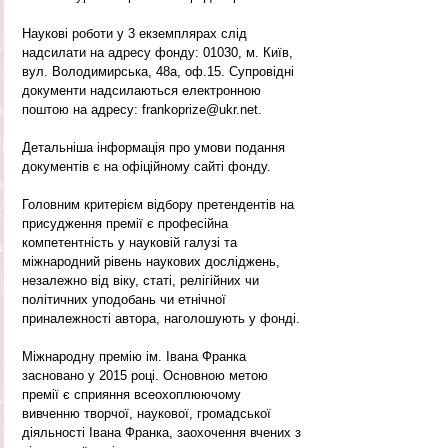
Наукові роботи у 3 екземплярах слід 
надсилати на адресу фонду: 01030, м. Київ, 
вул. Володимирська, 48а, оф.15. Супровідні 
документи надсилаються електронною 
поштою на адресу: frankoprize@ukr.net.
Детальніша інформація про умови подання 
документів є на офіційному сайті фонду. 
Головним критерієм відбору претендентів на 
присудження премії є професійна 
компетентність у науковій галузі та 
міжнародний рівень наукових досліджень, 
незалежно від віку, статі, релігійних чи 
політичних уподобань чи етнічної 
приналежності автора, наголошують у фонді.
Міжнародну премію ім. Івана Франка 
засновано у 2015 році. Основною метою 
премії є сприяння всеохоплюючому 
вивченню творчої, наукової, громадської 
діяльності Івана Франка, заохочення вчених з 