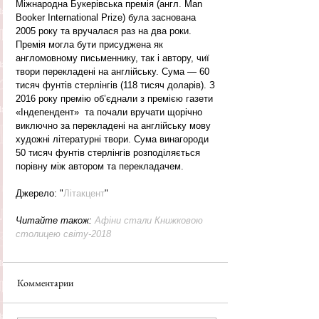
Міжнародна Букерівська премія (англ. Man 
Booker International Prize) була заснована 
2005 року та вручалася раз на два роки. 
Премія могла бути присуджена як 
англомовному письменнику, так і автору, чиї 
твори перекладені на англійську. Сума — 60 
тисяч фунтів стерлінгів (118 тисяч доларів). З 
2016 року премію об’єднали з премією газети 
«Індепендент»  та почали вручати щорічно 
виключно за перекладені на англійську мову 
художні літературні твори. Сума винагороди 
50 тисяч фунтів стерлінгів розподіляється 
порівну між автором та перекладачем.
Джерело: "
Літакцент
"
Читайте також: 
Афіни стали Книжковою 
столицею світу-2018
Комментарии