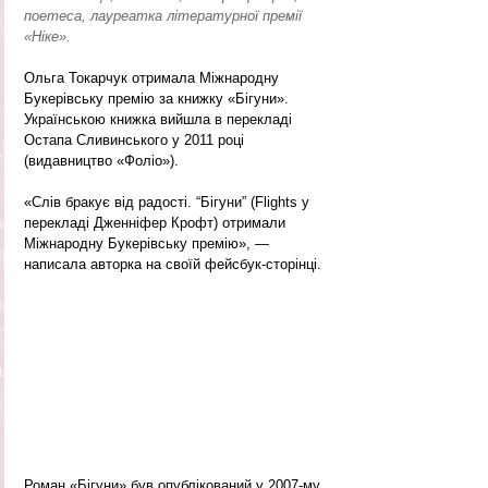
поетеса, лауреатка літературної премії 
«Ніке».
Ольга Токарчук отримала Міжнародну 
Букерівську премію за книжку «Бігуни». 
Українською книжка вийшла в перекладі 
Остапа Сливинського у 2011 році 
(видавництво «Фоліо»).
«Слів бракує від радості. “Бігуни” (Flights у 
перекладі Дженніфер Крофт) отримали 
Міжнародну Букерівську премію», — 
написала авторка на своїй фейсбук-сторінці.
Роман «Бігуни» був опублікований у 2007-му 