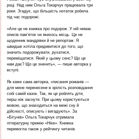
році. Над ним Ольга Токарчук працювала три 
роки. Згадує, що більшість нотаток робила 
під час подорожі.
«Але це не книжка про подорож. У ній немає 
описів пам’яток чи якихось місць. Це не 
щоденник мандрівки й не репортаж. Я 
швидше хотіла придивитися до того, що 
значить подорожувати, рухатися, 
переміщатися. Який у цьому сенс? Що це 
нам дає? Що це значить», — пише авторка у 
вступі.
Як каже сама авторка, «писання романів — 
для мене перенесене в зрілість розповідання 
собі самій казок. Так, як це роблять діти, 
перш ніж заснути. При цьому користуються 
мовою, що знаходиться на межі сну й 
дійсності, описують і вигадують». За 
«Бігунів» Ольга Токарчук отримала 
літературну премію «Ніке». Книжка 
перемогла також у рейтингу читачів.