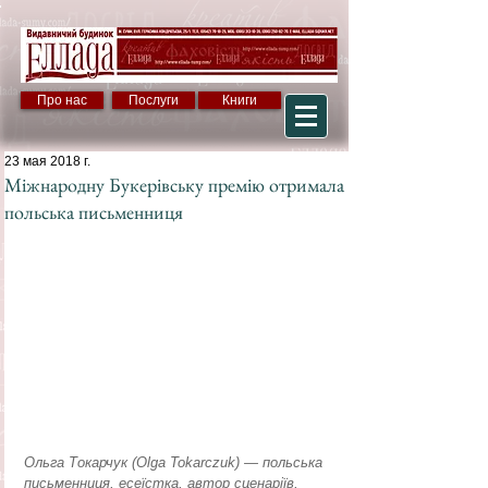
Про нас
Послуги
Книги
23 мая 2018 г.
Міжнародну Букерівську премію отримала
польська письменниця
Ольга Токарчук (Olga Tokarczuk) — польська 
письменниця, есеїстка, автор сценаріїв, 