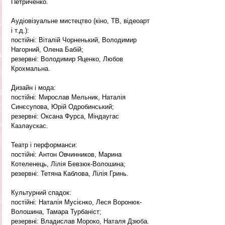
Петриченко.
Аудіовізуальне мистецтво (кіно, ТВ, відеоарт 
і т.д.):
постійні: Віталій Чорненький, Володимир 
Нагорний, Олена Бабій;
резервні: Володимир Яценко, Любов 
Крохмальна.
Дизайн і мода:
постійні: Мирослав Мельник, Наталія 
Синєсупова, Юрій Одробинський;
резервні: Оксана Фурса, Міндаугас 
Казлаускас.
Театр і перформанси:
постійні: Антон Овчинников, Марина 
Котеленець, Лілія Бевзюк-Волошина;
резервні: Тетяна Каблова, Лілія Гринь.
Культурний спадок:
постійні: Наталія Мусієнко, Леся Воронюк-
Волошина, Тамара Турбаніст;
резервні: Владислав Мороко, Наталя Дзюба.