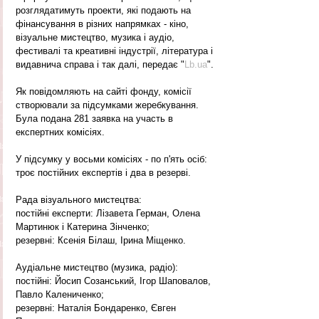
розглядатимуть проекти, які подають на 
фінансування в різних напрямках - кіно, 
візуальне мистецтво, музика і аудіо, 
фестивалі та креативні індустрії, література і 
видавнича справа і так далі, передає "
Lb.ua
".
Як повідомляють на сайті фонду, комісії 
створювали за підсумками жеребкування. 
Була подана 281 заявка на участь в 
експертних комісіях.
У підсумку у восьми комісіях - по п'ять осіб: 
троє постійних експертів і два в резерві.
Рада візуального мистецтва:
постійні експерти: Лізавета Герман, Олена 
Мартинюк і Катерина Зінченко;
резервні: Ксенія Білаш, Ірина Міщенко.
Аудіальне мистецтво (музика, радіо):
постійні: Йосип Созанський, Ігор Шаповалов, 
Павло Калениченко;
резервні: Наталія Бондаренко, Євген 