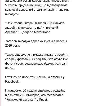
За словами організаторів акції, кінцева мета - 
50 тисяч придбаних книг, що відповідатиме 
кількості дерев, які в рамках акції планують 
висадити.
"Орієнтовна цифра 50 тисяч - це кількість 
людей, які приходять на "Книжковий 
Арсенал", - додала Максимова.
Загалом висадка дерев очікується навесні 
2019 року.
Також відвідувачі ярмарку зможуть зробити 
селфі у фотозоні. Серед тих, хто опублікує 
фото у своїх соцмережах, будуть розіграні 
призи.
Стежити за проектом можна на сторінці у 
Facebook.
Нагадаємо, 30 травня відбулось офіційне 
відкриття VІII Міжнародного фестивалю 
"Книжковий арсенал" у Києві.