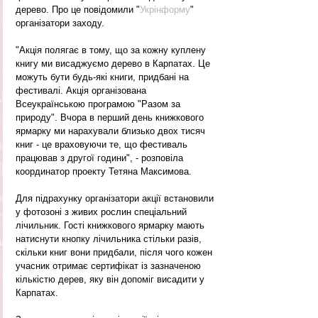
дерево. Про це повідомили "
Укрінформу
" 
організатори заходу.
"Акція полягає в тому, що за кожну куплену 
книгу ми висаджуємо дерево в Карпатах. Це 
можуть бути будь-які книги, придбані на 
фестивалі. Акція організована 
Всеукраїнською програмою "Разом за 
природу". Вчора в перший день книжкового 
ярмарку ми нарахували близько двох тисяч 
книг - це враховуючи те, що фестиваль 
працював з другої години", - розповіла 
координатор проекту Тетяна Максимова.
Для підрахунку організатори акції встановили 
у фотозоні з живих рослин спеціальний 
лічильник. Гості книжкового ярмарку мають 
натиснути кнопку лічильника стільки разів, 
скільки книг вони придбали, після чого кожен 
учасник отримає сертифікат із зазначеною 
кількістю дерев, яку він допоміг висадити у 
Карпатах.