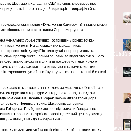
, Ізраїлю, Швейцарії, Канади та США на спільну розмову про 
и присутність Іншого на єдиній території – географічній та 
громадська організація «Культурний Кампус» і Вінницька міська 
мки вінницького міського голови Сергія Моргунова.
я унікальних урбаністичних «острівців» у різних точках 
и літературності. На цих відкритих майданчиках 
ня, презентації, дискусії інтелектуалів, перформанси та 
овнюючи простір міста новими сенсами та видобуваючи з нього 
увачі фестивалю зможуть відчути атмосферу «літературного 
тиме європейських митців з їхніми українськими колегами – 
інтегрованості української культури в континентальні й світові 
редставлять автори, знані далеко за межами своїх країн, але 
ласик білоруської літератури Альгерд Бахаревіч, володарка 
льда Ґомбровича Вероніка Мурек, чеська літераторка Дора 
иця родом з Чернівців Белла Шаєр, співзасновниця 
на Ґріґорчеа. Приїзд цих авторів підтримали Генеральне 
інниці, Посольство Ізраїлю в Україні, Чеський центр у Києві, а 
візу» – агенція мандрів «Мер-Ка-Ба».
оходитимуть дискусії та події міжнародної програми, сходи 