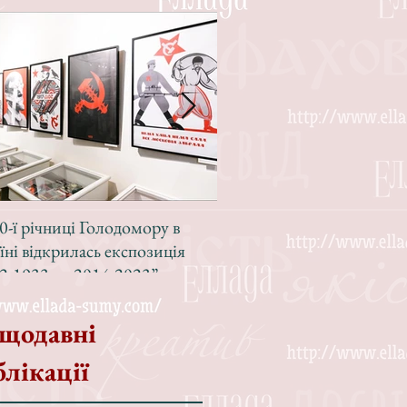
0-ї річниці Голодомору в
Зі світлою радістю, з вел
їні відкрилась експозиція
Різдвом!
2-1933 — 2014-2023”
щодавні
блікації