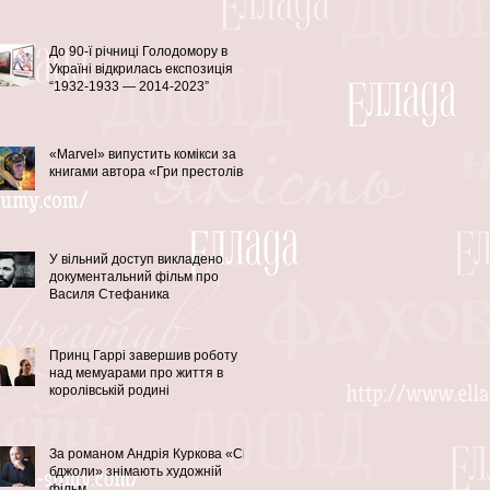
До 90-ї річниці Голодомору в
Україні відкрилась експозиція
“1932-1933 — 2014-2023”
«Marvel» випустить комікси за
книгами автора «Гри престолів»
У вільний доступ викладено
документальний фільм про
Василя Стефаника
Принц Гаррі завершив роботу
над мемуарами про життя в
королівській родині
За романом Андрія Куркова «Сірі
бджоли» знімають художній
фільм