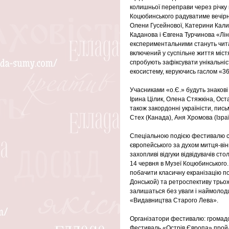
колишньої переправи через річку 
Коцюбинського радуватиме вечір
Олени Гусейнової, Катерини Кали
Каданова і Євгена Турчинова «Лі
експериментальними стануть чита
включений у суспільне життя міст
спробують зафіксувати унікальніс
екосистему, керуючись гаслом «36
Учасниками «о.Є.» будуть знакові 
Ірина Цілик, Олена Стяжкіна, Оста
також закордонні україністи, пи
Стех (Канада), Аня Хромова (Ізра
Спеціальною подією фестивалю ст
європейського за духом митця-він
захопливі відгуки відвідувачів сто
14 червня в Музеї Коцюбинського.
побачити класичну екранізацію п
Донськой) та ретроспективу трьох
залишаться без уваги і наймолодші
«Видавництва Старого Лева».
Організатори фестивалю: громадсь
Фестиваль «Острів Європа» пройде