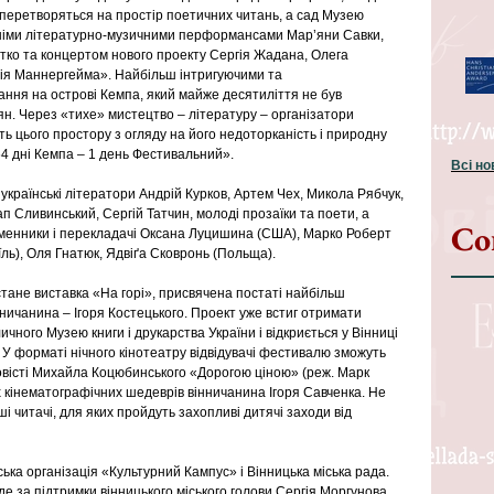
перетворяться на простір поетичних читань, а сад Музею 
німи літературно-музичними перформансами Мар’яни Савки, 
тко та концертом нового проекту Сергія Жадана, Олега 
нія Маннергейма». Найбільш інтригуючими та 
ння на острові Кемпа, який майже десятиліття не був 
ян. Через «тихе» мистецтво – літературу – організатори 
ть цього простору з огляду на його недоторканість і природну 
4 дні Кемпа – 1 день Фестивальний».
Всі н
українські літератори Андрій Курков, Артем Чех, Микола Рябчук, 
п Сливинський, Сергій Татчин, молоді прозаїки та поети, а 
Со
сьменники і перекладачі Оксана Луцишина (США), Марко Роберт 
їль), Оля Гнатюк, Ядвіґа Сковронь (Польща).
ане виставка «На горі», присвячена постаті найбільш 
ничанина – Ігоря Костецького. Проект уже встиг отримати 
личного Музею книги і друкарства України і відкриється у Вінниці 
 У форматі нічного кінотеатру відвідувачі фестивалю зможуть 
овісті Михайла Коцюбинського «Дорогою ціною» (реж. Марк 
 кінематографічних шедеврів вінничанина Ігоря Савченка. Не 
 читачі, для яких пройдуть захопливі дитячі заходи від 
ка організація «Культурний Кампус» і Вінницька міська рада.
 за підтримки вінницького міського голови Сергія Моргунова.