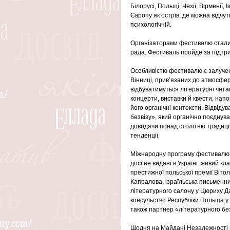
Білорусі, Польщі, Чехії, Вірменії
Європу як острів, де можна відчут
психологічній.
Організаторами фестивалю стали 
рада. Фестиваль пройде за підтри
Особливістю фестивалю є залученн
Вінниці, прив’язаних до атмосфер
відбуватимуться літературні читан
концерти, виставки й квести, нап
його органічні контексти. Відвід
безвізу», який органічно поєднува
доводячи понад столітню традицію 
тенденції.
Міжнародну програму фестивалю п
досі не видані в Україні: живий к
престижної польської премії Віто
Капралова, ізраїльська письменн
літературного салону у Цюриху Да
консульство Республіки Польща у В
також партнер «літературного без
Щодня на Майдані Незалежності пр