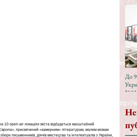
До 9
Укра
“193
Не
пу
на 10 open-air локаціях міста відбудеться масштабний 
Європа», присвячений «камерним» літературам, малим мовам 
бере письменників, діячів мистецтва та інтелектуалів з України, 