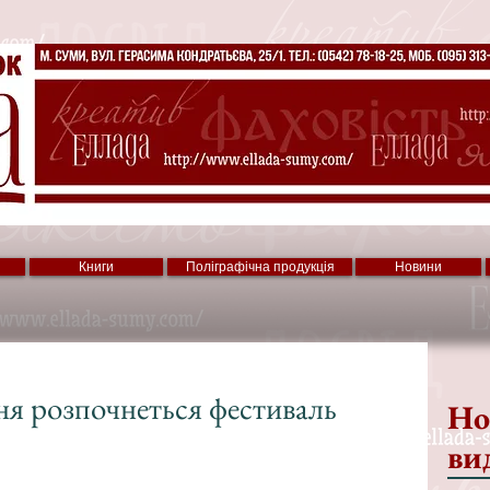
Книги
Поліграфічна продукція
Новини
ня розпочнеться фестиваль
Но
ви