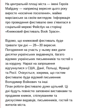
На центральній площі міста — імені Героїв 
Майдану — наприкінці вересня цього року 
виросте «космічне поселення», майже 
марсіанське за своїм виглядом. Інформація 
про проведення фестивалю вже з’явилася в 
соціальній мережі Фейсбук на сторінці 
«Книжковий фестиваль Book Space».
Відомо, що книжковий фестиваль буде 
тривати три дні — 28—30 вересня. 
Погодження на участь у ньому вже дали 
десятки українських видавництв, багато 
відомих українських письменників та гостей з 
за кордону. Наразі на запрошення 
відгукнулися з США, Данії, Польщі, Франції 
та Росії. Очікується, зокрема, що гостем 
фестивалю буде відомий письменник 
Володимир Войнович та інші.
План роботи фестивалю дуже щільний. Ці 
дні будуть повністю заповнені виставками та 
продажем книжок, спілкуванням та 
дискусіями видавців, письменників, гостей та 
жителів міста.