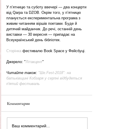
У п’ятницю та суботу ввечері — два концерти 
від Qarpa та DZOB. Окрім того, у п’ятницю 
планується експериментальна програма з 
живим читанням віршів поетами. Буде й 
дитячий майданчик. До речі, останній день 
виставки — 30 вересня — припадає на 
Всеукраїнський день бібліотек.
Сторінка
 фестивалю Book Space у Фейсбуці.
Джерело: "
Літакцент
"
Читайте також: 
"Ше.Fest-2018": на 
батьківщині Кобзаря у серпні відбудеться 
п'ятий фестиваль
Комментарии
Ваш комментарий...