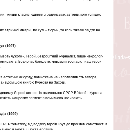
,  живий класик і єдиний з радянських авторів, кого успішно 
іатричної лікарні, по суті – тюрми, та коли тікаєш звідти на 
ду» (1997)
мерть чужого». Герой, безробітний журналіст, пише некрологи 
помирають. Водночас банкрутіє київський зоопарк, і наш герой 
.
та естетики абсурду, помножена на наполегливість автора, 
найвідомішою книгою Куркова на Заході.
деним у Європі авторів із колишнього СРСР. В Україні Куркова 
неність жанрових сегментів помилково називають 
оді» (1999)
 СРСР тематику, від подвигу героїв Крут до проблем самотності в 
значено в анотації, густа еротика.