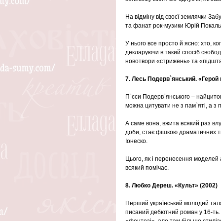
На відміну від своєї землячки Заб
та фанат рок-музики Юрій Покаль
У нього все просто й ясно: хто, ко
декларуючи в такий спосіб свобод
новотвори «стрижень» та «підшта
7. Лесь Подерв`янський. «Герой 
П`єси Подерв`янського – найцитова
можна цитувати не з пам`яті, а з
А саме вона, вжита всякий раз вл
доби, стає фішкою драматичних тв
Іонеско.
Цього, як і перенесення моделей 
всякий помічає.
8. Любко Дереш. «Культ» (2002)
Перший український молодий талан
писаний дебютний роман у 16-ть.
«фентезі», але там більше стиліз