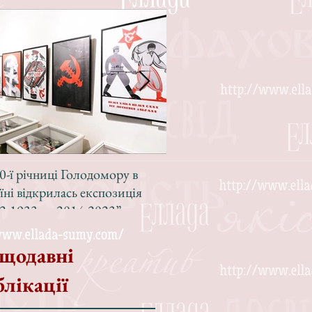
0-ї річниці Голодомору в
Зі світлою радістю, з вел
їні відкрилась експозиція
Різдвом!
2-1933 — 2014-2023”
щодавні
блікації