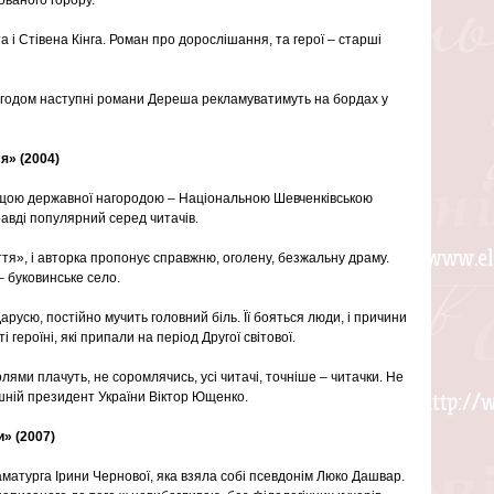
 і Стівена Кінга. Роман про дорослішання, та герої – старші 
, згодом наступні романи Дереша рекламуватимуть на бордах у 
я» (2004)
ищою державної нагородою – Національною Шевченківською 
авді популярний серед читачів.
тя», і авторка пропонує справжню, оголену, безжальну драму. 
 – буковинське село.
русю, постійно мучить головний біль. Її бояться люди, і причини 
 героїні, які припали на період Другої світової.
ями плачуть, не соромлячись, усі читачі, точніше – читачки. Не 
дішній президент України Віктор Ющенко.
» (2007)
матурга Ірини Чернової, яка взяла собі псевдонім Люко Дашвар. 