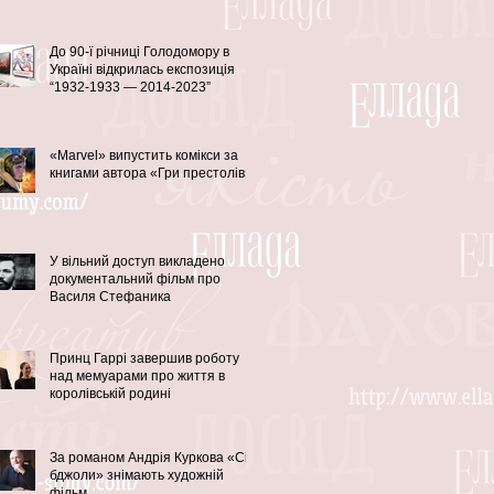
До 90-ї річниці Голодомору в
Україні відкрилась експозиція
“1932-1933 — 2014-2023”
«Marvel» випустить комікси за
книгами автора «Гри престолів»
У вільний доступ викладено
документальний фільм про
Василя Стефаника
Принц Гаррі завершив роботу
над мемуарами про життя в
королівській родині
За романом Андрія Куркова «Сірі
бджоли» знімають художній
фільм