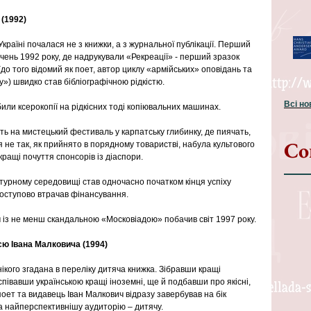
 (1992)
Україні почалася не з книжки, а з журнальної публікації. Перший 
чень 1992 року, де надрукували «Рекреації» - перший зразок 
до того відомий як поет, автор циклу «армійських» оповідань та 
у») швидко став бібліографічною рідкістю.
Всі н
обили ксерокопії на рідкісних тоді копіювальних машинах.
дуть на мистецький фестиваль у карпатську глибинку, де пиячать, 
Со
 не так, як прийнято в порядному товаристві, набула культового 
кращі почуття спонсорів із діаспори.
турному середовищі став одночасно початком кінця успіху 
поступово втрачав фінансування.
із не менш скандальною «Московіадою» побачив світ 1997 року.
ією Івана Малковича (1994)
нікого згадана в переліку дитяча книжка. Зібравши кращі 
еспівавши українською кращі іноземні, ще й подбавши про якісні, 
поет та видавець Іван Малкович відразу завербував на бік 
а найперспективнішу аудиторію – дитячу.