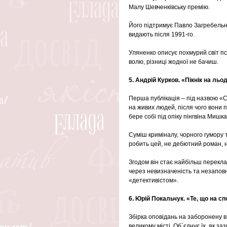
Малу Шевченківську премію.
Його підтримує Павло Загребельний
видають після 1991-го.
Уляненко описує похмурий світ псих
волю, різниці жодної не бачиш. 
5. Андрій Курков. «Пікнік на льо
Перша публікація – під назвою «С
на живих людей, після чого вони 
бере собі під опіку пінгвіна Мишка
Суміш криміналу, чорного гумору 
робить цей, не дебютний роман, 
Згодом він стає найбільш перекла
через невизначеність та незапов
«детективістом».
6. Юрій Покальчук. «Те, що на сп
Збірка оповідань на заборонену в
великому місті. Об`єднує їх, як за