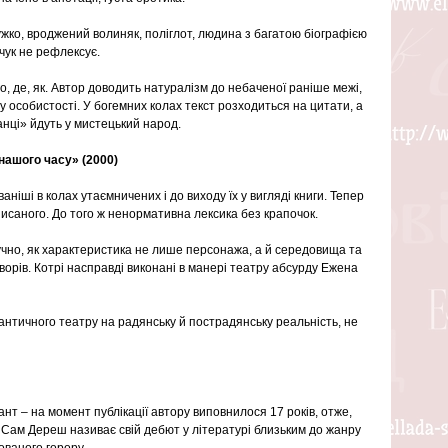
ужко, вроджений волиняк, поліглот, людина з багатою біографією 
чук не рефлексує.
го, де, як. Автор доводить натуралізм до небаченої раніше межі, 
у особистості. У богемних колах текст розходиться на цитати, а 
нці» йдуть у мистецький народ.
нашого часу» (2000)
ніші в колах утаємничених і до виходу їх у вигляді книги. Тепер 
 писаного. До того ж ненормативна лексика без крапочок.
учно, як характеристика не лише персонажа, а й середовища та 
орів. Котрі насправді виконані в манері театру абсурду Ежена 
античного театру на радянську й пострадянську реальність, не 
т – на момент публікації автору виповнилося 17 років, отже, 
 Сам Дереш називає свій дебют у літературі близьким до жанру 
ованого горору.