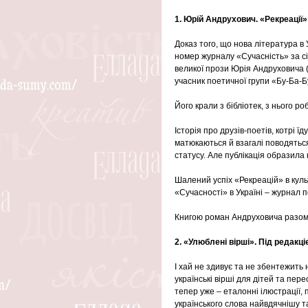
1. Юрій Андрухович. «Рекреації»
Доказ того, що нова література в 
номер журналу «Сучасність» за сі
великої прози Юрія Андруховича (
учасник поетичної групи «Бу-Ба-Б
Його крали з бібліотек, з нього р
Історія про друзів-поетів, котрі ї
матюкаються й взагалі поводяться
статусу. Але публікація образила 
Шалений успіх «Рекреацій» в куль
«Сучасності» в Україні – журнал 
Книгою роман Андруховича разом 
2. «Улюблені вірші». Під редакц
І хай не здивує та не збентежить 
українські вірші для дітей та пер
тепер уже – еталонні ілюстрації, 
українського слова найвдячнішу т