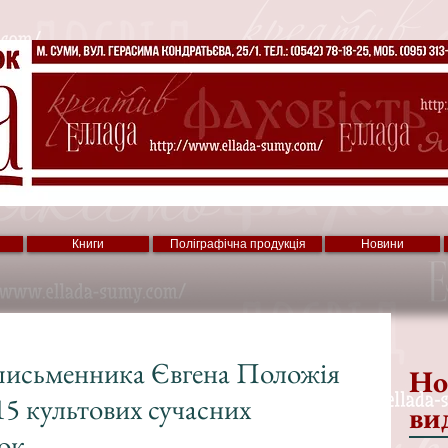
Книги
Поліграфічна продукція
Новини
письменника Євгена Положія
Но
5 культових сучасних
ви
ок