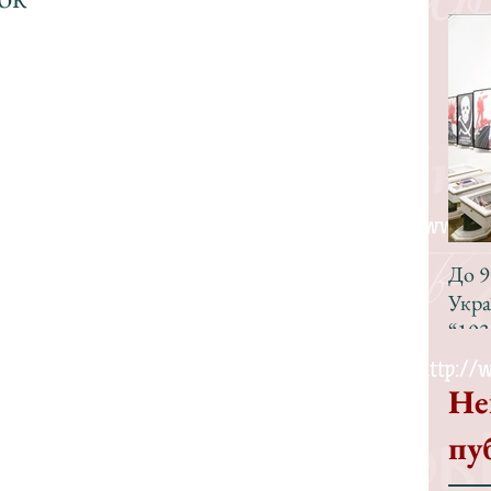
До 9
Укра
“193
Не
пу