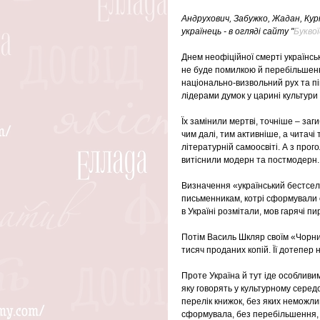
Андрухович, Забужко, Жадан, Кур
українець - в огляді сайту "
Буквої
Днем неофіційної смерті українськ
не буде помилкою й перебільшенн
національно-визвольний рух та пі
лідерами думок у царині культури
Їх замінили мертві, точніше – заг
чим далі, тим активніше, а читачі
літературній самоосвіті. А з про
витіснили модерн та постмодерн.
Визначення «український бестселе
письменникам, котрі сформували о
в Україні розмітали, мов гарячі п
Потім Василь Шкляр своїм «Чорни
тисяч проданих копій. Її дотепер
Проте Україна й тут іде особливи
яку говорять у культурному серед
перелік книжок, без яких неможлив
сформувала, без перебільшення, 