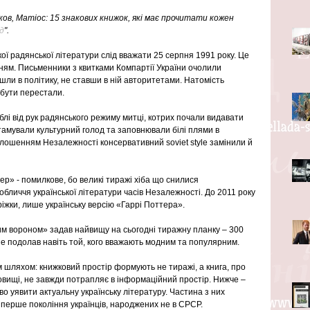
ков, Матіос: 15 знакових книжок, які має прочитати кожен 
д
".
ої радянської літератури слід вважати 25 серпня 1991 року. Це 
ям. Письменники з квитками Компартії України очолили 
шли в політику, не ставши в ній авторитетами. Натомість 
 бути перестали.
иблі від рук радянського режиму митці, котрих почали видавати 
 тамували культурний голод та заповнювали білі плями в 
голошенням Незалежності консервативний soviet style замінили й 
р» - помилкове, бо великі тиражі хіба що снилися 
бличчя української літератури часів Незалежності. До 2011 року 
иріжки, лише українську версію «Гаррі Поттера».
м вороном» задав найвищу на сьогодні тиражну планку – 300 
 не подолав навіть той, кого вважають модним та популярним.
м шляхом: книжковий простір формують не тиражі, а книга, про 
овищі, не завжди потрапляє в інформаційний простір. Нижче – 
о уявити актуальну українську літературу. Частина з них 
перше покоління українців, народжених не в СРСР.