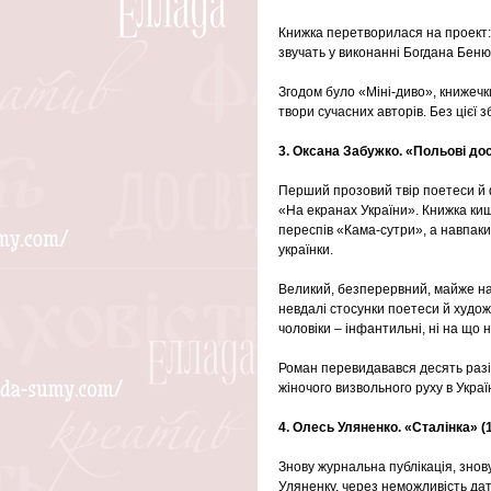
Книжка перетворилася на проект: 
звучать у виконанні Богдана Беню
Згодом було «Міні-диво», книжечки
твори сучасних авторів. Без цієї 
3. Оксана Забужко. «Польові дос
Перший прозовий твір поетеси й ф
«На екранах України». Книжка киш
переспів «Кама-сутри», а навпаки – 
українки.
Великий, безперервний, майже на 
невдалі стосунки поетеси й художн
чоловіки – інфантильні, ні на що 
Роман перевидавався десять разів
жіночого визвольного руху в Україн
4. Олесь Уляненко. «Сталінка» (
Знову журнальна публікація, знову
Уляненку, через неможливість да