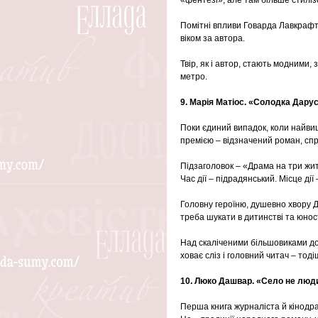
Помітні впливи Говарда Лавкрафта
віком за автора.
Твір, як і автор, стають модними
метро. 
9. Марія Матіос. «Солодка Дарус
Поки єдиний випадок, коли найв
премією – відзначений роман, спр
Підзаголовок – «Драма на три жит
Час дії – підрадянський. Місце дії
Головну героїню, душевно хвору Да
треба шукати в дитинстві та юності
Над скаліченими більшовиками дол
ховає сліз і головний читач – то
10. Люко Дашвар. «Село не люди
Перша книга журналіста й кінодра