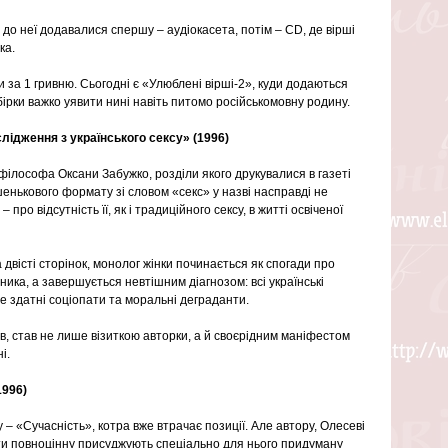
до неї додавалися спершу – аудіокасета, потім – CD, де вірші 
ка.
 за 1 гривню. Сьогодні є «Улюблені вірші-2», куди додаються 
збірки важко уявити нині навіть питомо російськомовну родину.
лідження з українського сексу» (1996)
ілософа Оксани Забужко, розділи якого друкувалися в газеті 
енькового формату зі словом «секс» у назві насправді не 
про відсутність її, як і традиційного сексу, в житті освіченої 
двісті сторінок, монолог жінки починається як спогади про 
ика, а завершується невтішним діагнозом: всі українські 
не здатні соціопати та моральні деграданти.
, став не лише візиткою авторки, а й своєрідним маніфестом 
і. 
1996)
 – «Сучасність», котра вже втрачає позиції. Але автору, Олесеві 
ти повноцінну присуджують спеціально для нього придуману 