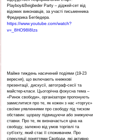
Playboy&Beigbeder Party – діджей-сет від 
відомих виконавців, за участі письменника 
Фредерика Бегбедера.
https://www.youtube.com/watch?
v=_8HO98I8Izs
Майже тиждень насичений подіями (19-23 
вересня), що включають книжкові 
презентації, дискусії, автограф-сесії та 
майстер-класи. Цьогорічна фокусна тема – 
«Ринок свободи», організатори пропонують 
замислитися про те, як кожен з нас «торгує» 
своїми уявленнями про свободу під тиском 
обставин: щоразу підвищуючи або знижуючи 
ставки. Про те, як визначається ціна на 
свободу, залежно від умов торгівлі та 
суб’єкту, який стає її споживачем. Про 
спекуляції поняттями Свободи, які активно 