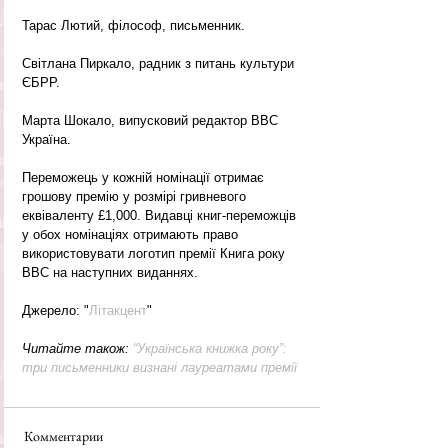
Тарас Лютий, філософ, письменник.
Світлана Пиркало, радник з питань культури 
ЄБРР.
Марта Шокало, випусковий редактор ВВС 
Україна.
Переможець у кожній номінації отримає 
грошову премію у розмірі гривневого 
еквіваленту £1,000. Видавці книг-переможців 
у обох номінаціях отримають право 
використовувати логотип премії Книга року 
ВВС на наступних виданнях.
Джерело: "
Літакцент
"
Читайте також: 
“Українська книжка року”: 
три письменники визнані лауреатами премії
Комментарии