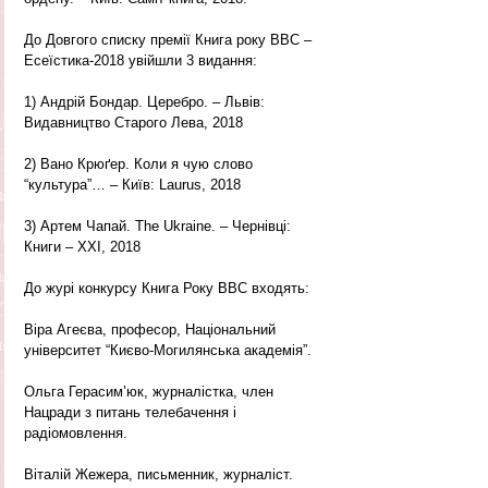
До Довгого списку премії Книга року ВВС – 
Есеїстика-2018 увійшли 3 видання:
1) Андрій Бондар. Церебро. – Львів: 
Видавництво Старого Лева, 2018
2) Вано Крюґер. Коли я чую слово 
“культура”… – Київ: Laurus, 2018
3) Артем Чапай. The Ukraine. – Чернівці: 
Книги – XXI, 2018
До журі конкурсу Книга Року ВВС входять:
Віра Агеєва, професор, Національний 
університет “Києво-Могилянська академія”.
Ольга Герасим’юк, журналістка, член 
Нацради з питань телебачення і 
радіомовлення.
Віталій Жежера, письменник, журналіст.