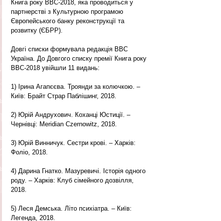
Книга року ВВС-2018, яка проводиться у 
партнерстві з Культурною програмою 
Європейського банку реконструкції та 
розвитку (ЄБРР).
Довгі списки формувала редакція ВВС 
Україна. До Довгого списку премії Книга року 
ВВС-2018 увійшли 11 видань:
1) Ірина Агапєєва. Троянди за колючкою. – 
Київ: Брайт Страр Паблішинг, 2018.
2) Юрій Андрухович. Коханці Юстиції. – 
Чернівці: Meridian Czernowitz, 2018.
3) Юрій Винничук. Сестри крові. – Харків: 
Фоліо, 2018.
4) Дарина Гнатко. Мазуревичі. Історія одного 
роду. – Харків: Клуб сімейного дозвілля, 
2018.
5) Леся Демська. Літо психіатра. – Київ: 
Легенда, 2018.