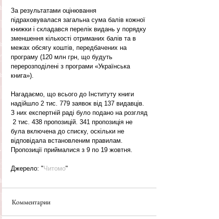
За результатами оцінювання 
підраховувалася загальна сума балів кожної 
книжки і складався перелік видань у порядку 
зменшення кількості отриманих балів та в 
межах обсягу коштів, передбачених на 
програму (120 млн грн, що будуть 
перерозподілені з програми «Українська 
книга»).
Нагадаємо, що всього до Інституту книги 
надійшло 2 тис. 779 заявок від 137 видавців. 
З них експертній раді було подано на розгляд 
 2 тис. 438 пропозицій. 341 пропозиція не 
була включена до списку, оскільки не 
відповідала встановленим правилам. 
Пропозиції приймалися з 9 по 19 жовтня.
Джерело: "
Читомо
"
Комментарии