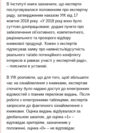
В Інституті книги зазначили, що експерти 
послуговувалися положенням про експертну 
раду, затвердженим наказом УІК від 17 
жовтня 2018 року. «У 2018 році воно було 
суттєво доопрацьоване: додані пункти про 
забезпечення об’єктивного, компетентного, 
раціонального та прозорого відбору 
книжкової продукції. Кожен з експертів 
підписував заяву про наявність/відсутність 
реального та/або потенційного конфлікту 
інтересів в рамках участі у експертній раді», 
– пояснили в установі.
В УІК розповіли, що для того, щоб збільшити 
час на ознайомлення з книжками, експертам 
спочатку було надано доступ до електронних 
відомостей з повним переліком видань. Після 
роботи з електронними таблицями, експертів 
запросили до фактичного ознайомлення з 
книжками. Оцінка видань відбувалася за 
двобальною шкалою, де оцінка «1» – 
відповідає критеріям, зазначеним у 
положенні, оцінка «0» – не відповідає.