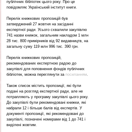
публічних бібліотек цього року. Про це 
повідомляє Український інститут книги.
Перелік книжкових пропозицій був 
затверджений 27 жовтня на засіданні 
експертної ради. Усього схвалили закупівлю 
741 назви книжок, загальним накладом 1 млн 
28 тис. 800 примірників від 92 видавництв, на 
загальну суму 119 млн 996 тис. 390 грн.
Перелік книжкових пропозицій, 
рекомендованих експертною радою до 
закупівлі для поповнення фондів публічних 
бібліотек, можна переглянути за 
посиланням
.
Також список містить пропозиції, які були 
подані на розгляд експертної ради, але не 
потрапляють у програму закупівлі цього року. 
До закупівлі були рекомендовані книжки, які 
набрали 12 і більше балів від експертів. У 
документі пропозиції, які рекомендовані до 
закупівлі, позначені номерами від 1 до 741 і 
виділені жовтим.