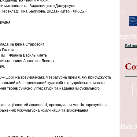
 Видавництво «Книги – ХХІ».
нки митрополита. Видавництво «Дискурсус».
. Переклад: Ніна Баликова. Видавництво «Либідь».
рудня.
кладачка Ірина Старовойт
Всі н
а Галета
 ім. І. Франка Василь Кметь
 письменниця Анастасія Левкова
Со
ич.
– щорічна всеукраїнська літературна премія, яку присуджують 
інальний або перекладний художній твір українською мовою. 
я творів сучасної літератури та надання їм суспільного 
ювання цінностей людяності; прокладання мостів порозуміння; 
раження; міжкультурна комунікація та виховування 
.