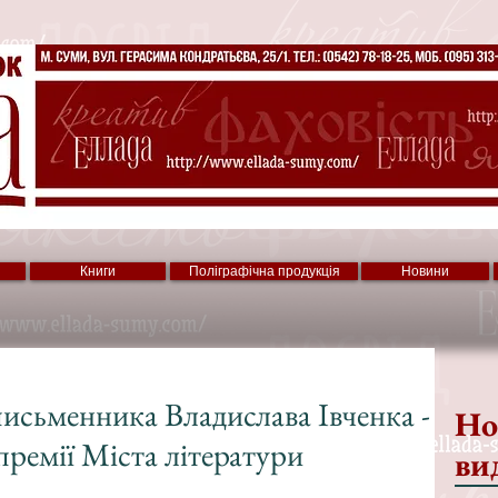
Книги
Поліграфічна продукція
Новини
письменника Владислава Івченка -
Но
премії Міста літератури
ви