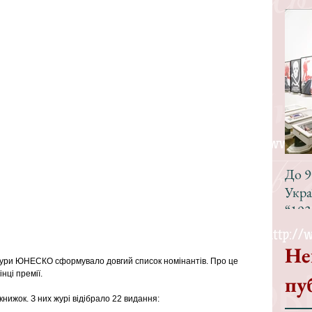
До 9
Укра
“193
Не
атури ЮНЕСКО сформувало довгий список номінантів. Про це 
ці премії. 
пу
нижок. З них журі відібрало 22 видання: