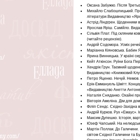
Оксана Забужко. Після Третьо
Михайло Слабошпицький. Проти
літератури.Видавництво «Яро
Астрід Ліндгрен. Щоденники 
Ярослав Яріш. Самійло. Вида
Сільвія Плат. Під скляним к
(читайте рецензію).
Андрій Содомора. Усміх рече
Маріанна Кіяновська. Бабин Я
Ярина Винницька. У країні сир
Кейт Аткінсон. Руїни Бога П
Хендрік Грун. Таємний щоденн
Видавництво «Книжковий Клуб
Петро Яценко. Нечуй. Немов.
Ерік-Еммануель Шмітт. Концер
«Видавництво Анетти Антоне
Наталія Сняданко. Охайні пр
Вікторія Амеліна. Дім для до
Філіп Сендс. Східно-Західна
Андрій Курков. Рух «Емаус». 
Максим Дупешко. Історія, вар
Юзеф Чапський. На нелюдській
Мартін Поллак. До Галичини. П
світом Східної Галичини та Б