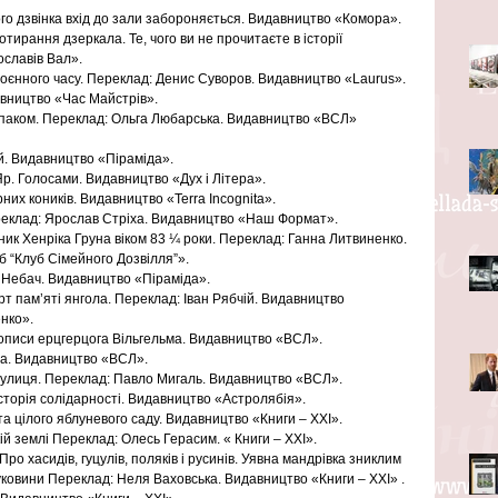
го дзвінка вхід до зали забороняється. Видавництво «Комора».
рання дзеркала. Те, чого ви не прочитаєте в історії 
славів Вал».
воєнного часу. Переклад: Денис Суворов. Видавництво «Laurus».
вництво «Час Майстрів».
овпаком. Переклад: Ольга Любарська. Видавництво «ВСЛ» 
й. Видавництво «Піраміда».
р. Голосами. Видавництво «Дух і Літера».
них коників. Видавництво «Terra Incognita».
ереклад: Ярослав Стріха. Видавництво «Наш Формат».
ик Хенріка Груна віком 83 ¼ роки. Переклад: Ганна Литвиненко. 
 “Клуб Сімейного Дозвілля”».
 Небач. Видавництво «Піраміда».
т пам’яті янгола. Переклад: Іван Рябчій. Видавництво 
нко».
описи ерцгерцога Вільгельма. Видавництво «ВСЛ».
ма. Видавництво «ВСЛ».
 вулиця. Переклад: Павло Мигаль. Видавництво «ВСЛ».
Історія солідарності. Видавництво «Астролябія».
та цілого яблуневого саду. Видавництво «Книги – ХХІ».
 землі Переклад: Олесь Герасим. « Книги – ХХІ».
ро хасидів, гуцулів, поляків і русинів. Уявна мандрівка зниклим 
уковини Переклад: Неля Ваховська. Видавництво «Книги – ХХІ» .