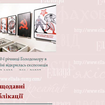
0-ї річниці Голодомору в
Зі світлою радістю, з вел
їні відкрилась експозиція
Різдвом!
2-1933 — 2014-2023”
щодавні
блікації