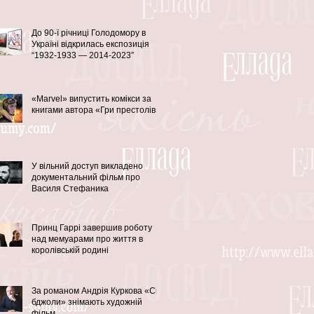
До 90-ї річниці Голодомору в
Україні відкрилась експозиція
“1932-1933 — 2014-2023”
«Marvel» випустить комікси за
книгами автора «Гри престолів»
У вільний доступ викладено
документальний фільм про
Василя Стефаника
Принц Гаррі завершив роботу
над мемуарами про життя в
королівській родині
За романом Андрія Куркова «Сірі
бджоли» знімають художній
фільм