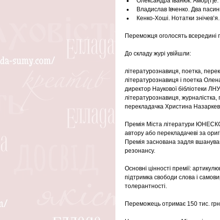
Олександра Іванюк. Амор[т]е.
Владислав Івченко. Два паси
Кенко-Хоші. Нотатки знічев’я
Переможця оголосять всередині г
До складу журі увійшли:
літературознавиця, поетка, пере
літературознавиця і поетка Олен
директор Наукової бібліотеки ЛНУ
літературознавиця, журналістка,
перекладачка Христина Назаркев
Премія Міста літератури ЮНЕСКО 
автору або перекладачеві за ориг
Премія заснована задля вшануванн
резонансу.
Основні цінності премії: артикул
підтримка свободи слова і самови
толерантності.
Переможець отримає 150 тис. грн