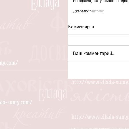
Нагадаємо, статус «Місто літера
Джерело: "
Читомо"
Комментарии
Ваш комментарий...