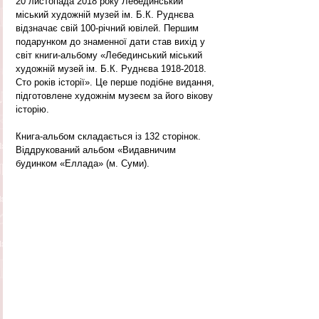
20 листопада 2018 року Лебединський 
міський художній музей ім. Б.К. Руднєва 
відзначає свій 100-річний ювілей. Першим 
подарунком до знаменної дати став вихід у 
світ книги-альбому «Лебединський міський 
художній музей ім. Б.К. Руднєва 1918-2018. 
Сто років історії». Це перше подібне видання, 
підготовлене художнім музеєм за його вікову 
історію.
Книга-альбом складається із 132 сторінок.  
Віддрукований альбом «Видавничим 
будинком «Еллада» (м. Суми).