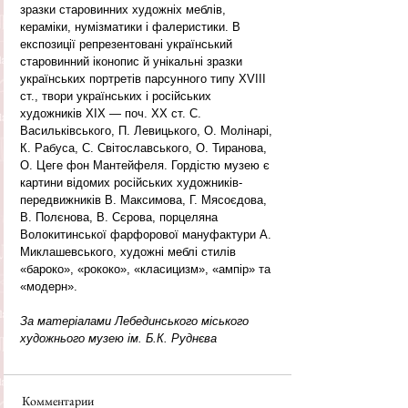
зразки старовинних художніх меблів, 
кераміки, нумізматики і фалеристики. В 
експозиції репрезентовані український 
старовинний іконопис й унікальні зразки 
українських портретів парсунного типу XVIII 
ст., твори українських і російських 
художників ХІХ — поч. ХХ ст. С. 
Васильківського, П. Левицького, О. Молінарі, 
К. Рабуса, С. Світославського, О. Тиранова, 
О. Цеге фон Мантейфеля. Гордістю музею є 
картини відомих російських художників-
передвижників В. Максимова, Г. Мясоєдова, 
В. Полєнова, В. Сєрова, порцеляна 
Волокитинської фарфорової мануфактури А. 
Миклашевського, художні меблі стилів 
«бароко», «рококо», «класицизм», «ампір» та 
«модерн».
За матеріалами Лебединського міського 
художнього музею ім. Б.К. Руднєва
Комментарии