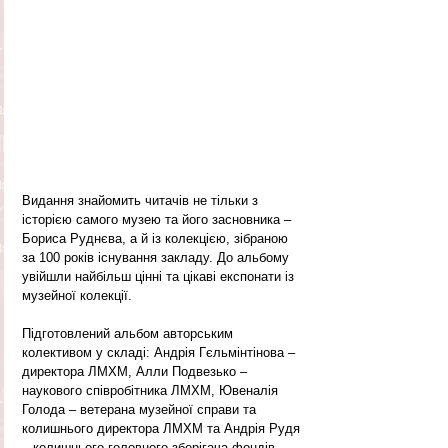
Видання знайомить читачів не тільки з 
історією самого музею та його засновника – 
Бориса Руднєва, а й із колекцією, зібраною 
за 100 років існування закладу. До альбому 
увійшли найбільш цінні та цікаві експонати із 
музейної колекції.
Підготовлений альбом авторським 
колективом у складі: Андрія Гєльмінтінова – 
директора ЛМХМ, Алли Подвезько – 
наукового співробітника ЛМХМ, Ювеналія 
Голода – ветерана музейної справи та 
колишнього директора ЛМХМ та Андрія Рудя 
– колишнього головного зберігача фондів 