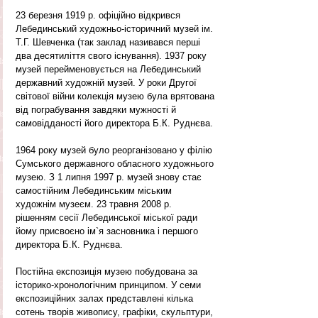
23 березня 1919 р. офіційно відкрився 
Лебединський художньо-історичний музей ім. 
Т.Г. Шевченка (так заклад називався перші 
два десятиліття свого існування). 1937 року 
музей перейменовується на Лебединський 
державний художній музей. У роки Другої 
світової війни колекція музею була врятована 
від пограбування завдяки мужності й 
самовідданості його директора Б.К. Руднєва.
1964 року музей було реорганізовано у філію 
Сумського державного обласного художнього 
музею. З 1 липня 1997 р. музей знову стає 
самостійним Лебединським міським 
художнім музеєм. 23 травня 2008 р. 
рішенням сесії Лебединської міської ради 
йому присвоєно ім`я засновника і першого 
директора Б.К. Руднєва.
Постійна експозиція музею побудована за 
історико-хронологічним принципом. У семи 
експозиційних залах представлені кілька 
сотень творів живопису, графіки, скульптури, 