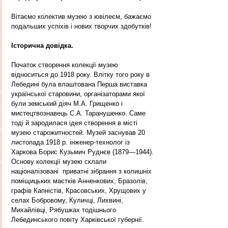
Вітаємо колектив музею з ювілеєм, бажаємо 
подальших успіхів і нових творчих здобутків!
Історична довідка.
Початок створення колекції музею 
відноситься до 1918 року. Влітку того року в 
Лебедині була влаштована Перша виставка 
української старовини, організаторами якої 
були земський діяч М.А. Грищенко і 
мистецтвознавець С.А. Таранушенко. Саме 
тоді й зародилася ідея створення в місті 
музею старожитностей. Музей заснував 20 
листопада 1918 р. інженер-технолог із 
Харкова Борис Кузьмич Руднєв (1879—1944). 
Основу колекції музею склали 
націоналізовані  приватні зібрання з колишніх 
поміщицьких маєтків Анненкових, Бразолів, 
графів Капністів, Красовських, Хрущових у 
селах Бобровому, Куличці, Лихвині, 
Михайлівці, Рябушках тодішнього 
Лебединського повіту Харківської губернії.