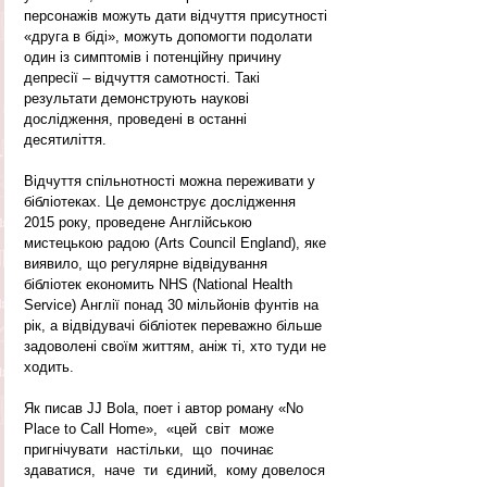
персонажів можуть дати відчуття присутності 
«друга в біді», можуть допомогти подолати 
один із симптомів і потенційну причину 
депресії – відчуття самотності. Такі 
результати демонструють наукові 
дослідження, проведені в останні 
десятиліття. 
Відчуття спільнотності можна переживати у 
бібліотеках. Це демонструє дослідження 
2015 року, проведене Англійською 
мистецькою радою (Arts Council England), яке 
виявило, що регулярне відвідування 
бібліотек економить NHS (National Health 
Service) Англії понад 30 мільйонів фунтів на 
рік, а відвідувачі бібліотек переважно більше 
задоволені своїм життям, аніж ті, хто туди не 
ходить. 
Як писав JJ Bola, поет і автор роману «No 
Place to Call Нome»,  «цей  світ  може 
пригнічувати  настільки,  що  починає  
здаватися,  наче  ти  єдиний,  кому довелося 