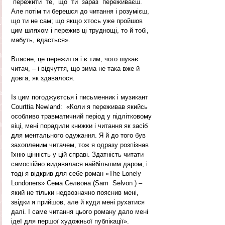
 пережити  те,  що  ти  зараз  переживаєш.  
Але потім ти берешся до читання і розумієш, 
що ти не сам; що якщо хтось уже пройшов 
цим шляхом і пережив ці труднощі, то й тобі, 
мабуть, вдасться».
Власне, це пережиття і є тим, чого шукає 
читач, – і відчуття, що зима не така вже й 
довга, як здавалося.
Із цим погоджуєтсья і письменник і музикант 
Courttia Newland:  «Коли я переживав якийсь 
особливо травматичний період у підлітковому 
віці, мені порадили книжки і читання як засіб 
для ментального одужання. Я й до того був 
захопленим читачем, тож я одразу розпізнав 
їхню цінність у цій справі. Здатність читати 
самостійно видавалася найбільшим даром, і 
тоді я відкрив для себе роман «The Lonely  
Londoners» Сема Селвона (Sam  Selvon ) – 
який не тільки недвозначно пояснив мені, 
звідки я прийшов, але й куди мені рухатися 
далі. І саме читання цього роману дало мені 
ідеї для першої художньої публікації».