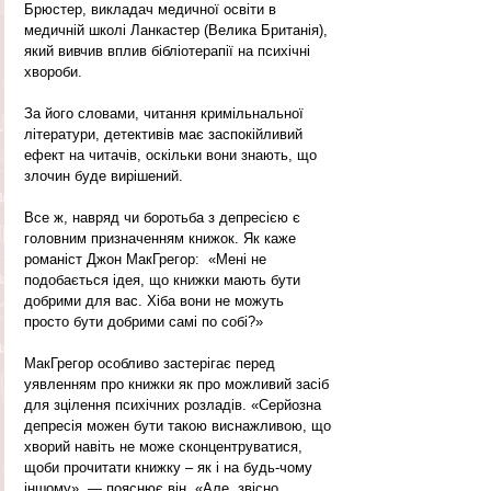
Брюстер, викладач медичної освіти в 
медичній школі Ланкастер (Велика Британія), 
який вивчив вплив бібліотерапії на психічні 
хвороби. 
За його словами, читання кримільнальної 
літератури, детективів має заспокійливий 
ефект на читачів, оскільки вони знають, що 
злочин буде вирішений. 
Все ж, навряд чи боротьба з депресією є 
головним призначенням книжок. Як каже 
романіст Джон МакГрегор:  «Мені не 
подобається ідея, що книжки мають бути 
добрими для вас. Хіба вони не можуть 
просто бути добрими самі по собі?»
МакГрегор особливо застерігає перед 
уявленням про книжки як про можливий засіб 
для зцілення психічних розладів. «Серйозна 
депресія можен бути такою виснажливою, що 
хворий навіть не може сконцентруватися, 
щоби прочитати книжку – як і на будь-чому 
іншому», — пояснює він. «Але, звісно, 