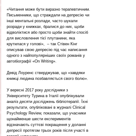
«Читання може бути виразно терапевтичним. 
Письменники, що страждали на депресію чи 
інші ментальні розлади, часто шукали 
розради у книжках, бралися до них, щоби 
відволіктися або просто щоби знайти спосіб 
для висловлення тієї плутанини, яка 
крутилася у голові»,  – так Стівен Кінг 
описував свою депресію під час написання 
одного з найпопулярніших своїх романів у 
автобіографії «On Writing». 
Девід Лоуренс стверджував, що «завдяки 
книжці людина позбавляється свого болю».
У вересні 2017 року дослідники з 
Університету Турина в Італії опублікували 
аналіз десяти досліджень бібліотерапії. Їхні 
результати, опубліковані в журналі Clinical 
Psychology Review, показали, що учасники 
щонайменше шести експериментів 
відзначають суттєві покращення у доланні 
депресії протягом трьох років після участі в 