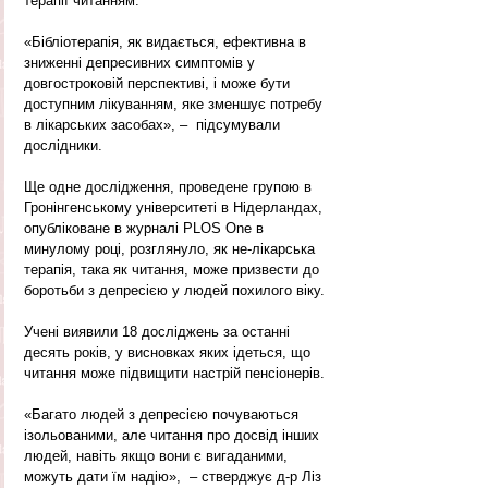
терапії читанням. 
«Бібліотерапія, як видається, ефективна в 
зниженні депресивних симптомів у 
довгостроковій перспективі, і може бути 
доступним лікуванням, яке зменшує потребу 
в лікарських засобах», –  підсумували 
дослідники. 
Ще одне дослідження, проведене групою в 
Гронінгенському університеті в Нідерландах, 
опубліковане в журналі PLOS One в 
минулому році, розглянуло, як не-лікарська 
терапія, така як читання, може призвести до 
боротьби з депресією у людей похилого віку.
Учені виявили 18 досліджень за останні 
десять років, у висновках яких ідеться, що 
читання може підвищити настрій пенсіонерів.
«Багато людей з депресією почуваються 
ізольованими, але читання про досвід інших 
людей, навіть якщо вони є вигаданими, 
можуть дати їм надію»,  – стверджує д-р Ліз 