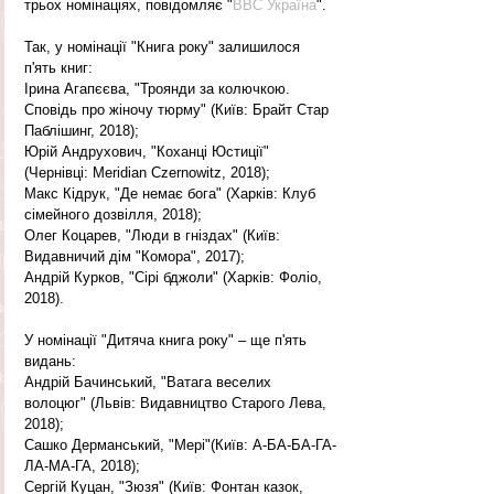
трьох номінаціях, повідомляє "
BBC Україна
".
Так, у номінації "Книга року" залишилося 
п'ять книг:
Ірина Агапєєва, "Троянди за колючкою. 
Сповідь про жіночу тюрму" (Київ: Брайт Стар 
Паблішинг, 2018);
Юрій Андрухович, "Коханці Юстиції" 
(Чернівці: Meridian Czernowitz, 2018);
Макс Кідрук, "Де немає бога" (Харків: Клуб 
сімейного дозвілля, 2018);
Олег Коцарев, "Люди в гніздах" (Київ: 
Видавничий дім "Комора", 2017);
Андрій Курков, "Сірі бджоли" (Харків: Фоліо, 
2018).
У номінації "Дитяча книга року" – ще п'ять 
видань:
Андрій Бачинський, "Ватага веселих 
волоцюг" (Львів: Видавництво Старого Лева, 
2018);
Сашко Дерманський, "Мері"(Київ: А-БА-БА-ГА-
ЛА-МА-ГА, 2018);
Сергій Куцан, "Зюзя" (Київ: Фонтан казок, 