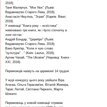
2018);
Таня Малярчук, "Мох Nox" (Львів: 
Видавництво Старого Лева, 2018);
Анастасія Нікуліна, "Зграя" (Харків: Віват, 
2018).
У номінації "Книга року – есеїстика" 
номіновано три книги, як і було спочатку в 
лонг-лістах:
Андрій Бондар, "Церебро" (Львів: 
Видавництво Старого Лева, 2018);
Вано Крюґер, "Коли я чую слово 
"культура"…" (Київ: Laurus, 2018);
Артем Чапай, "The Ukraine" (Чернівці: Книги - 
XXI, 2018).
Переможців назвуть на церемонії 14 грудня.
У журі конкурсу цього року увійшли Віра 
Агеєва, Ольга Герасим'юк, Віталій Жежера, 
Тарас Лютий, Світлана Пиркало, Марта 
Шокало.
Переможець у кожній номінації отримає 