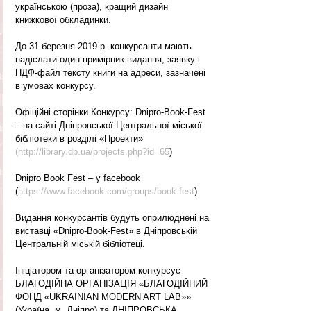
українською (проза), кращий дизайн 
книжкової обкладинки.
До 31 березня 2019 р. конкурсанти мають 
надіслати один примірник видання, заявку і 
ПДФ-файл тексту книги на адреси, зазначені 
в умовах конкурсу.
Офіційні сторінки Конкурсу: Dnipro-Book-Fest 
– на сайті Дніпровської Центральної міської 
бібліотеки в розділі «Проекти» 
(http://library.dp.ua/projects.php?id=65
)
Dnipro Book Fest – у facebook 
(
https://www.facebook.com/groups/book.fest
)
Видання конкурсантів будуть оприлюднені на 
виставці «Dnipro-Book-Fest» в Дніпровській 
Центральній міській бібліотеці.
Ініціатором та організатором конкурсує 
БЛАГОДІЙНА ОРГАНІЗАЦІЯ «БЛАГОДІЙНИЙ 
ФОНД «UKRAINIAN MODERN ART LAB»» 
(Україна, м. Дніпро) та ДНІПРОВСЬКА 