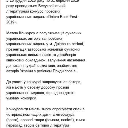
З 15 грудня 2018 року по 31 березня 2019 
року проводиться Всеукраїнський 
літературний конкурс прозових 
україномовних видань «Dnipro-Book-Fest-
2019».
Метою Конкурсу є популяризація сучасних 
українських авторів та прозових 
україномовних видань у м. Дніпро та регіоні, 
презентація авторської концепції сучасних 
українських письменників та дизайнерів 
книжкових обкладинок, залучення населення 
до читання українських книг, знайомство 
авторів України з регіоном Придніпров’я.
До участі у конкурсі запрошуються автори, 
які мають у своєму доробку прозові 
україномовні видання, що відповідають 
умовам конкурсу.
Конкурсанти мають змогу спробувати сили в 
чотирьох номінаціях:дитяча література 
(проза), прозові твори (романи, повісті), книга-
переклад творів світової літератури 