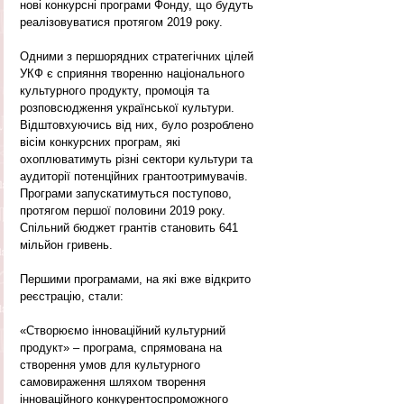
нові конкурсні програми Фонду, що будуть 
реалізовуватися протягом 2019 року.
Одними з першорядних стратегічних цілей 
УКФ є сприяння творенню національного 
культурного продукту, промоція та 
розповсюдження української культури. 
Відштовхуючись від них, було розроблено 
вісім конкурсних програм, які 
охоплюватимуть різні сектори культури та 
аудиторії потенційних грантоотримувачів. 
Програми запускатимуться поступово, 
протягом першої половини 2019 року. 
Спільний бюджет грантів становить 641 
мільйон гривень.
Першими програмами, на які вже відкрито 
реєстрацію, стали:
«Створюємо інноваційний культурний 
продукт» ‒ програма, спрямована на 
створення умов для культурного 
самовираження шляхом творення 
інноваційного конкурентоспроможного 