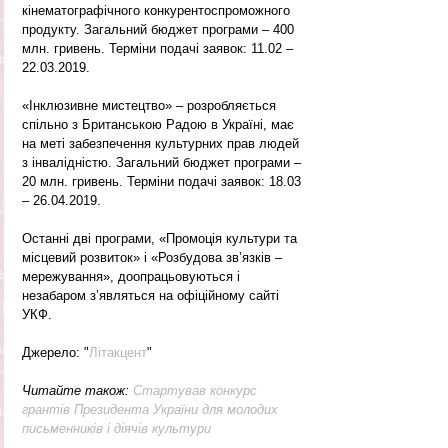
кінематографічного конкурентоспроможного 
продукту. Загальний бюджет програми – 400 
млн. гривень. Терміни подачі заявок: 11.02 – 
22.03.2019.
«Інклюзивне мистецтво» – розробляється 
спільно з Британською Радою в Україні, має 
на меті забезпечення культурних прав людей 
з інвалідністю. Загальний бюджет програми – 
20 млн. гривень. Терміни подачі заявок: 18.03 
– 26.04.2019.
Останні дві програми, «Промоція культури та 
місцевий розвиток» і «Розбудова зв’язків ‒ 
мережування», доопрацьовуються і 
незабаром з’являться на офіційному сайті 
УКФ.
Джерело: "
Літакцент
"
Читайте також: 
Стартував конкурс 
грантів Президента України для молодих 
письменників і діячів культури