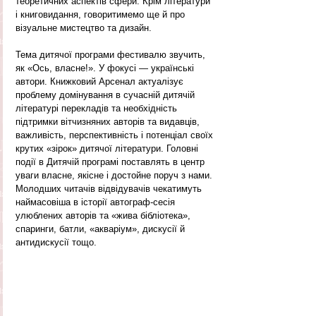
теоретичних аспектів сфери. Крім літератури 
і книговидання, говоритимемо ще й про 
візуальне мистецтво та дизайн.
Тема дитячої програми фестивалю звучить, 
як «Ось, власне!». У фокусі — українські 
автори. Книжковий Арсенал актуалізує 
проблему домінування в сучасній дитячій 
літературі перекладів та необхідність 
підтримки вітчизняних авторів та видавців, 
важливість, перспективність і потенціал своїх 
крутих «зірок» дитячої літератури. Головні 
події в Дитячій програмі поставлять в центр 
уваги власне, якісне і достойне поруч з нами. 
Молодших читачів відвідувачів чекатимуть 
наймасовіша в історії автограф-сесія 
улюблених авторів та «жива бібліотека», 
спаринги, батли, «акваріум», дискусії й 
антидискусії тощо.