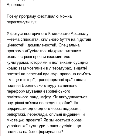
Арсенал».
Повну програму фестивалю можна 
переглянути 
тут.
У фокусі цьогорічного Книжкового Арсеналу 
—тема співжиття, спільного буття на підставі 
цінностей і домовленостей. Спеціальна 
програма «Сусідство: відкрите питання» 
охоплює різні прояви взаємин між 
культурами, історіями й політиками сусідніх 
країн: взаємовпливи в літературах, видатні 
постаті на перетині культур, право на пам’ять 
і місце в історії, трансформації країн після 
падіння Берлінського муру та нинішнє 
переформатування європейського 
політичного ландшафту. Як вибудовуються 
внутрішні зв’язки всередині країни? Як 
відкривати одне одного через подорожі, 
репортажі, переклади, спільні видавничі й 
мистецькі проекти? Як змінюється образ 
української культури в очах сусідів і що 
впливає на його формування?