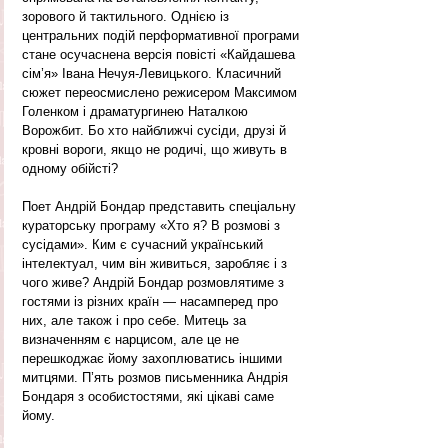
зорового й тактильного. Однією із 
центральних подій перформативної програми 
стане осучаснена версія повісті «Кайдашева 
сім’я» Івана Нечуя-Левицького. Класичний 
сюжет переосмислено режисером Максимом 
Голенком і драматургинею Наталкою 
Ворожбит. Бо хто найближчі сусіди, друзі й 
кровні вороги, якщо не родичі, що живуть в 
одному обійсті?
Поет Андрій Бондар представить спеціальну 
кураторську програму «Хто я? В розмові з 
сусідами». Ким є сучасний український 
інтелектуал, чим він живиться, заробляє і з 
чого живе? Андрій Бондар розмовлятиме з 
гостями із різних країн — насамперед про 
них, але також і про себе. Митець за 
визначенням є нарцисом, але це не 
перешкоджає йому захоплюватись іншими 
митцями. П’ять розмов письменника Андрія 
Бондаря з особистостями, які цікаві саме 
йому.