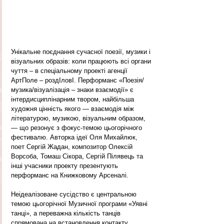
Унікальне поєднання сучасної поезії, музики і 
візуальних образів: коли працюють всі органи 
чуття – в спеціальному проекті агенції 
АртПоле – роздІловI. Перформанс «Поезія/
музика/візуалізація – знаки взаємодії» є 
інтердисциплінарним твором, найбільша 
художня цінність якого — взаємодія між 
літературою, музикою, візуальним образом, 
— що резонує з фокус-темою цьогорічного 
фестивалю. Авторка ідеї Оля Михайлюк, 
поет Сергій Жадан, композитор Олексій 
Ворсоба, Томаш Сікора, Сергій Пілявець та 
інші учасники проекту презентують 
перформанс на Книжковому Арсеналі.
Неідеалізоване сусідство є центральною 
темою цьогорічної Музичної програми «Уявні 
танці», а переважна кількість танців 
спрямована на встановлення контакту, 