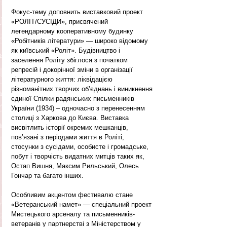
Фокус-тему доповнить виставковий проект 
«РОЛІТ/СУСІДИ», присвячений 
легендарному кооперативному будинку 
«Робітників літератури» — широко відомому 
як київський «Роліт». Будівництво і 
заселення Роліту збіглося з початком 
репресій і докорінної зміни в організації 
літературного життя: ліквідацією 
різноманітних творчих об’єднань і виникнення 
єдиної Спілки радянських письменників 
України (1934) – одночасно з перенесенням 
столиці з Харкова до Києва. Виставка 
висвітлить історії окремих мешканців, 
пов’язані з періодами життя в Роліті, 
стосунки з сусідами, особисте і громадське, 
побут і творчість видатних митців таких як, 
Остап Вишня, Максим Рильський, Олесь 
Гончар та багато інших.
Особливим акцентом фестивалю стане 
«Ветеранський намет» — спеціальний проект 
Мистецького арсеналу та письменників-
ветеранів у партнерстві з Міністерством у 