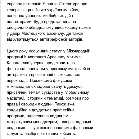
справах ветеранів України. Література про 
теперішню російсько-українську війну, 
написана учасниками бойових дій і 
волонтерами, буде представлена на 
спеціально обладнаному військовому наметі 
у дворі Мистецького арсеналу, де також 
відбуватимуться автограф-сесії авторів.
Цього року особливий статус у Міжнародній 
програмі Книжкового Арсеналу матиме 
Канада, яка уперше представить на 
фестивалі спеціальну програму зустрічей із 
авторами та презентацій свіжовиданих 
перекладів. Важливими фокусами 
міжнародної складової стануть дискусії, 
присвячені темам сусідства у глобальному 
масштабі, історичній тематиці, розмови про 
права і свободи людини. Також вже 
традиційно відбудеться професійна 
програма, адресована видавцям і 
літературним менеджерам; і «перекладацькі 
сніданки» — зустрічі з провідними фахівцями 
галузі та розбір практичних кейсів та 